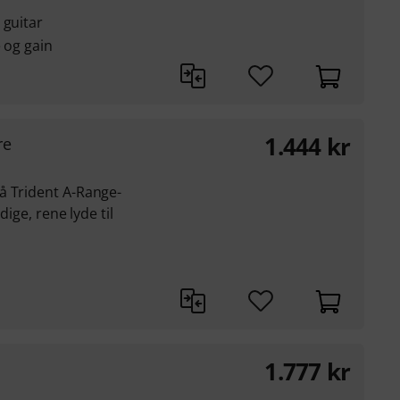
 guitar
e og gain
1.444
kr
re
å Trident A-Range-
dige, rene lyde til
1.777
kr