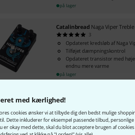
på lager
Catalinbread
Naga Viper Treble
3
Opdateret kredsløb af Naga Vi
Tilføjet dæmpningskontrol
Opdateret transistor med høje
endnu mere varme
på lager
Catalinbread
Belle Epoch BOS
veret med kærlighed!
9
En autentisk emulering af den
res cookies ønsker vi at tilbyde dig den bedst mulige shoppi
3 tape echo inklusive forforst
til. Dette inkluderer for eksempel passende tilbud, personli
Forsinkelsestid: fra 80 - 800 ms
u er okay med dette, skal du blot acceptere brugen af cookies t
sføring ved at klikke på "I orden!" (
vis alle
).
Kontrol: Ekko-sustain, modulat