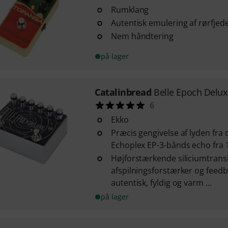
Rumklang
Autentisk emulering af rørfje
Nem håndtering
på lager
Catalinbread
Belle Epoch Delu
6
Ekko
Præcis gengivelse af lyden fra
Echoplex EP-3-bånds echo fra 
Højforstærkende siliciumtrans
afspilningsforstærker og feedb
autentisk, fyldig og varm ...
på lager