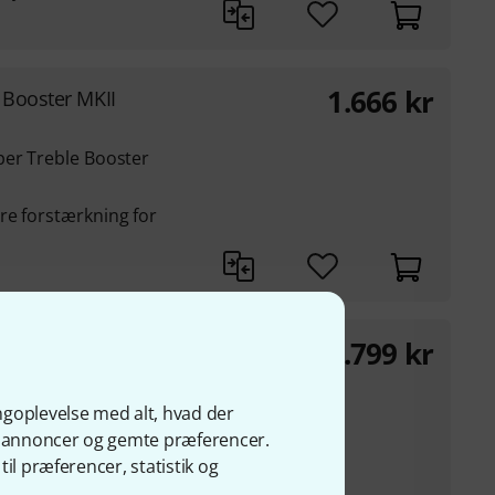
1.666
kr
 Booster MKII
per Treble Booster
re forstærkning for
1.799
kr
 berømte Echoplex EP-
ngoplevelse med alt, hvad der
ærker
ge annoncer og gemte præferencer.
il præferencer, statistik og
ion, optageniveau,