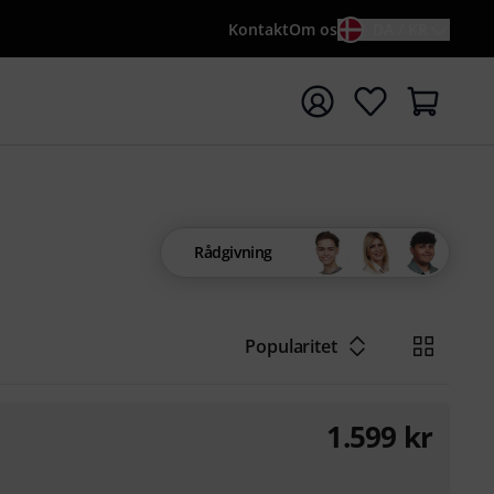
Kontakt
Om os
DA / KR
t søgning med søgeord {searchTerm}
Rådgivning
Popularitet
1.599
kr