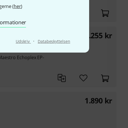
gerne (
her
)
nformationer
1.255
kr
·
Udskriv
Databeskyttelsen
Maestro Echoplex EP-
1.890
kr