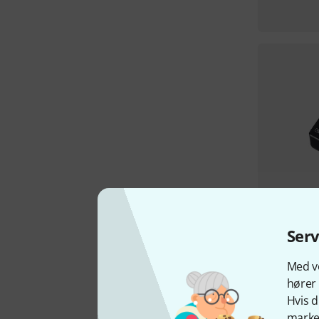
Ser
Med vo
hører 
Hvis d
marked