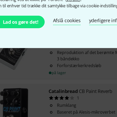
 til enhver tid trække dit samtykke tilbage via cookie-indstillin
mix og ekko-delay
på lager
Afslå cookies
yderligere i
Lad os gøre det!
Catalinbread
Epoch Boost
10
Forforstærker / buffer
Reproduktion af det berømte 
3 båndekko
Forforstærkerkredsløb
på lager
Catalinbread
CB Paint Reverb
1
Rumklang
Baseret på Alesis-mikroverbet