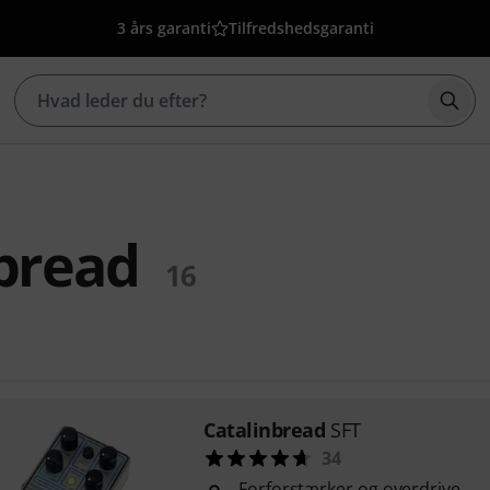
3 års garanti
Tilfredshedsgaranti
Star
bread
16
Catalinbread
SFT
34
Forforstærker og overdrive