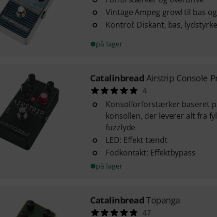
Vintage Ampeg growl til bas og
Kontrol: Diskant, bas, lydstyrk
på lager
Catalinbread
Airstrip Console P
4
Konsolforforstærker baseret p
konsollen, der leverer alt fra fyl
fuzzlyde
LED: Effekt tændt
Fodkontakt: Effektbypass
på lager
Catalinbread
Topanga
47