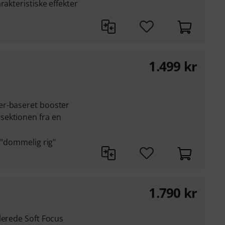
rakteristiske effekter
1.499
kr
er-baseret booster
sektionen fra en
n "dommelig rig"
1.790
kr
lerede Soft Focus