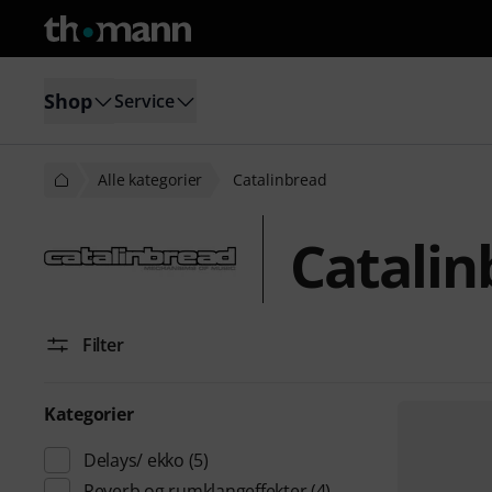
Shop
Service
Alle kategorier
Catalinbread
Catalin
Filter
Kategorier
Delays/ ekko
(5)
Reverb og rumklangeffekter
(4)