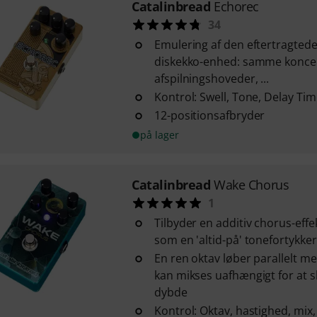
Catalinbread
Echorec
34
Emulering af den eftertragted
diskekko-enhed: samme koncep
afspilningshoveder, ...
Kontrol: Swell, Tone, Delay Tim
12-positionsafbryder
på lager
Catalinbread
Wake Chorus
1
Tilbyder en additiv chorus-effe
som en 'altid-på' tonefortykker
En ren oktav løber parallelt m
kan mikses uafhængigt for at
dybde
Kontrol: Oktav, hastighed, mix