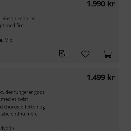
1.990
kr
e Binson Echorec
t med fire
e, Mix
1.499
kr
kt, der fungerer godt
 med et twist
ed chorus-effekten og
 skabe endnu mere
, dybde