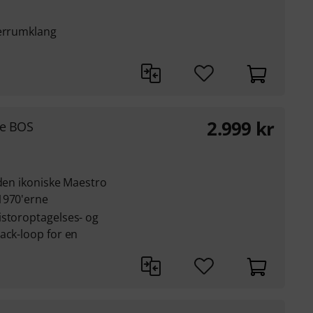
derrumklang
2.999
kr
xe BOS
 den ikoniske Maestro
1970'erne
istoroptagelses- og
ack-loop for en