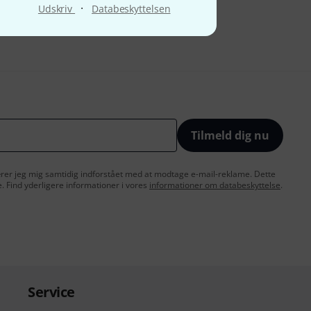
·
Udskriv
Databeskyttelsen
Tilmeld dig nu
lærer jeg mig samtidig indforstået med at modtage e-mail-reklame. Dette
e. Find yderligere informationer i vores
informationer om databeskyttelse
.
Service