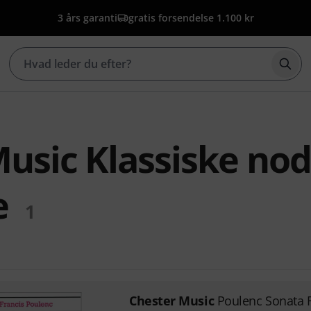
3 års garanti
gratis forsendelse 1.100 kr
Star
usic Klassiske node
e
1
Chester Music
Poulenc Sonata 