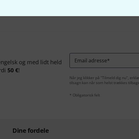
Del
Hjælp og feedback
Email adresse
*
ngelsk og med lidt held
rdi
50 €
!
Når jeg klikker på "Tilmeld dig nu", erk
tilsagn kan når som helst trækkes tilbag
* Obligatorisk felt
Dine fordele