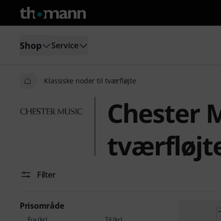
Shop
Service
Klassiske noder til tværfløjte
Chester M
tværfløjt
Filter
Prisområde
Fra (kr)
Til (kr)