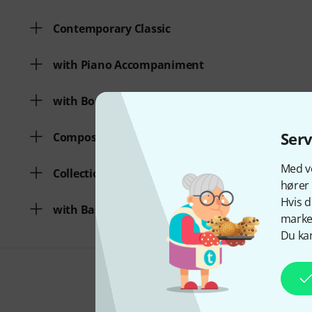
Contemporary Classic
with Piano Accompaniment
with Bonus Audio/Video
Ser
Composer
Med vo
Collections from various eras
hører 
Hvis d
with Basso continuo
marked
Du kan