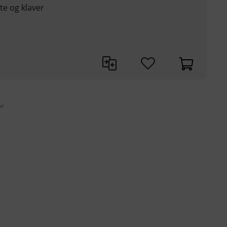
jte og klaver
kr
s