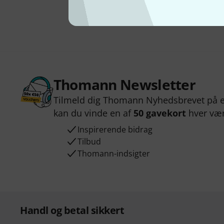
Thomann Newsletter
Tilmeld dig Thomann Nyhedsbrevet på e
kan du vinde en af
50 gavekort
hver væ
Inspirerende bidrag
Tilbud
Thomann-indsigter
Handl og betal sikkert