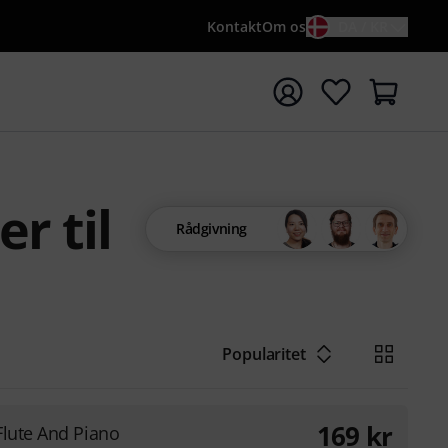
Kontakt
Om os
DA / KR
t søgning med søgeord {searchTerm}
r til
Rådgivning
Popularitet
169
kr
Flute And Piano