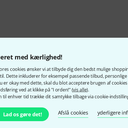
veret med kærlighed!
res cookies ønsker vi at tilbyde dig den bedst mulige shoppi
til. Dette inkluderer for eksempel passende tilbud, personli
u er okay med dette, skal du blot acceptere brugen af cookies t
sføring ved at klikke på "I orden!" (
vis alle
).
 til enhver tid trække dit samtykke tilbage via cookie-indstillin
Afslå cookies
yderligere i
Lad os gøre det!
Kan du lide det du ser?