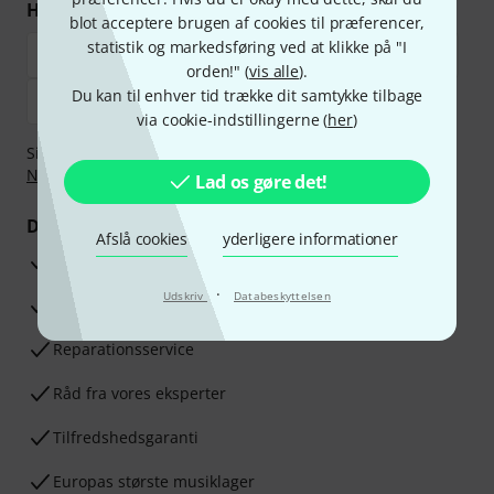
Handl og betal sikkert
blot acceptere brugen af cookies til præferencer,
statistik og markedsføring ved at klikke på "I
orden!" (
vis alle
).
Du kan til enhver tid trække dit samtykke tilbage
via cookie-indstillingerne (
her
)
Sikker betaling med Bankoverførsel, PayPal,
Klarna Betal
Nu
,
Klarna betaling i rater
eller Kreditkort.
Lad os gøre det!
Dine fordele
Afslå cookies
yderligere informationer
3 års Thomann Garanti
·
Udskriv
Databeskyttelsen
30 dages money back garanti
Reparationsservice
Råd fra vores eksperter
Tilfredshedsgaranti
Europas største musiklager