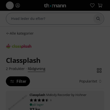
Start 
Alle kategorier
Classplash
Rådgivning
2
Produkter
·
Filter
Popularitet
Classplash
Melody Recorder by Hohner
6
på lager
37
kr