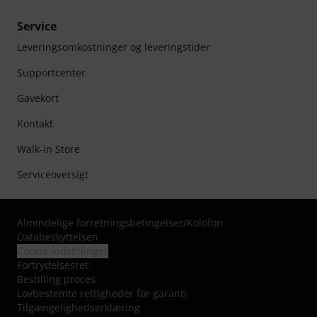
Service
Leveringsomkostninger og leveringstider
Supportcenter
Gavekort
Kontakt
Walk-in Store
Serviceoversigt
Almindelige forretningsbetingelser
/
Kolofon
Databeskyttelsen
Cookie indstillinger
Fortrydelsesret
Bestilling proces
Lovbestemte rettigheder for garanti
Tilgængelighedserklæring