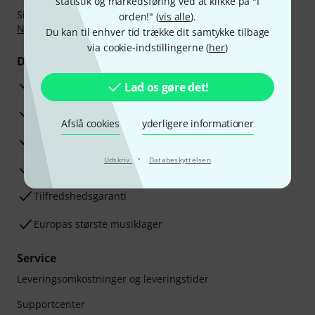
statistik og markedsføring ved at klikke på "I
Sikker betaling med Bankoverførsel, PayPal,
Klarna Betal
orden!" (
vis alle
).
Nu
,
Klarna betaling i rater
eller Kreditkort.
Du kan til enhver tid trække dit samtykke tilbage
via cookie-indstillingerne (
her
)
Dine fordele
3 års Thomann Garanti
Lad os gøre det!
30 dages money back garanti
Afslå cookies
yderligere informationer
Reparationsservice
·
Udskriv
Databeskyttelsen
Råd fra vores eksperter
Tilfredshedsgaranti
Europas største musiklager
Service
Leveringsomkostninger og leveringstider
Supportcenter