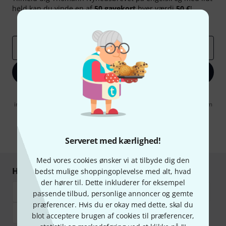
held kan du vinde en af
50 gavekort
hver værdi
50 €
!
Inspirerende bidrag
Tilbud
Thomann-indsigter
Email adresse
*
Tilmeld dig nu
Når jeg klikker på "Tilmeld dig nu", erklærer jeg mig samtidig
indforstået med at modtage e-mail-reklame. Dette tilsagn kan når som
helst trækkes tilbage. Find yderligere informationer i vores
informationer om databeskyttelse
.
* Obligatorisk felt
Serveret med kærlighed!
Med vores cookies ønsker vi at tilbyde dig den
Handl og betal sikkert
bedst mulige shoppingoplevelse med alt, hvad
der hører til. Dette inkluderer for eksempel
passende tilbud, personlige annoncer og gemte
præferencer. Hvis du er okay med dette, skal du
blot acceptere brugen af cookies til præferencer,