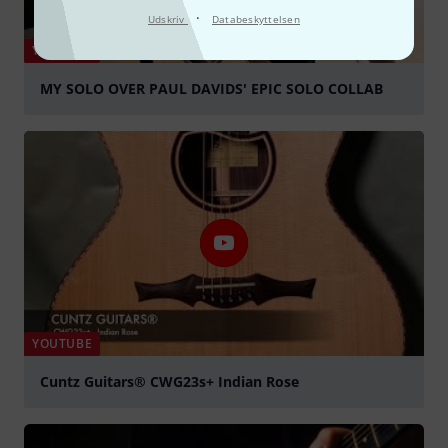
·
Udskriv
Databeskyttelsen
YOUTUBE
MY SOLO OVER PAUL DAVIDS' EPIC SOLO COLLAB
afspille
YOUTUBE
Cuntz Guitars® CWG23s+ Indian Rose
afspille