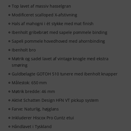
Top lavet af massiv hasselgran
Modificeret scalloped X-afstivning
Hals af mahogni i ét stykke med mat finish
Ibenholt gribebræt med sapele pommele binding
Sapeli pommele hovedhoved med ahornbinding
Ibenholt bro
Møtrik og sadel lavet af vintage knogle med ekstra
smøring
Guldbelagte GOTOH 510 tunere med ibenholt knapper
Målestok: 650 mm
Møtrik bredde: 46 mm
Aktivt Schatten Design HFN VT pickup system
Farve: Naturlig, højglans
Inkluderer Hiscox Pro Cuntz etui
Håndlavet i Tyskland