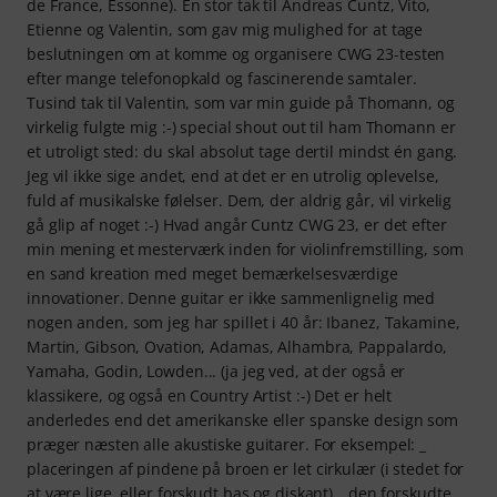
de France, Essonne). En stor tak til Andreas Cuntz, Vito,
Etienne og Valentin, som gav mig mulighed for at tage
beslutningen om at komme og organisere CWG 23-testen
efter mange telefonopkald og fascinerende samtaler.
Tusind tak til Valentin, som var min guide på Thomann, og
virkelig fulgte mig :-) special shout out til ham Thomann er
et utroligt sted: du skal absolut tage dertil mindst én gang.
Jeg vil ikke sige andet, end at det er en utrolig oplevelse,
fuld af musikalske følelser. Dem, der aldrig går, vil virkelig
gå glip af noget :-) Hvad angår Cuntz CWG 23, er det efter
min mening et mesterværk inden for violinfremstilling, som
en sand kreation med meget bemærkelsesværdige
innovationer. Denne guitar er ikke sammenlignelig med
nogen anden, som jeg har spillet i 40 år: Ibanez, Takamine,
Martin, Gibson, Ovation, Adamas, Alhambra, Pappalardo,
Yamaha, Godin, Lowden... (ja jeg ved, at der også er
klassikere, og også en Country Artist :-) Det er helt
anderledes end det amerikanske eller spanske design som
præger næsten alle akustiske guitarer. For eksempel: _
placeringen af pindene på broen er let cirkulær (i stedet for
at være lige, eller forskudt bas og diskant) _ den forskudte