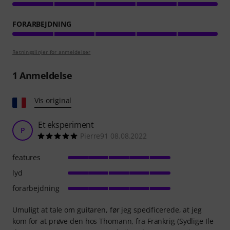
FORARBEJDNING
Retningslinjer for anmeldelser
1
Anmeldelse
Vis original
Et eksperiment
P
Pierre91 08.08.2022
features
lyd
forarbejdning
Umuligt at tale om guitaren, før jeg specificerede, at jeg
kom for at prøve den hos Thomann, fra Frankrig (Sydlige Ile