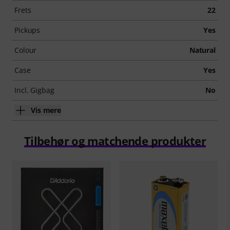
Frets
22
Pickups
Yes
Colour
Natural
Case
Yes
Incl. Gigbag
No
Vis mere
Tilbehør og matchende produkter