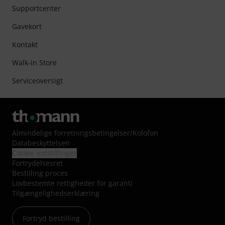
Supportcenter
Gavekort
Kontakt
Walk-in Store
Serviceoversigt
Almindelige forretningsbetingelser
/
Kolofon
Databeskyttelsen
Cookie indstillinger
Fortrydelsesret
Bestilling proces
Lovbestemte rettigheder for garanti
Tilgængelighedserklæring
Fortryd bestilling