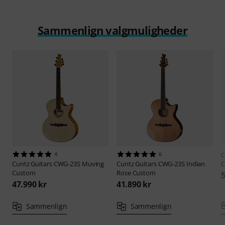
Sammenlign valgmuligheder
4
6
C
Cuntz Guitars
CWG-23S Muving
Cuntz Guitars
CWG-23S Indian
Custom
Rose Custom
5
47.990 kr
41.890 kr
Sammenlign
Sammenlign