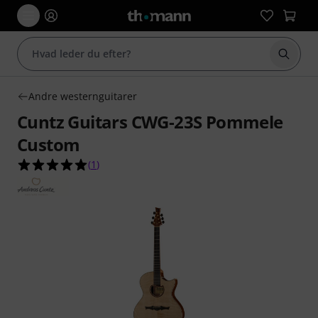
Start 
Andre westernguitarer
Cuntz Guitars CWG-23S Pommele
Custom
5.0 ud af 5 stjerner fra 1 kundebedømmelser
(
1
)