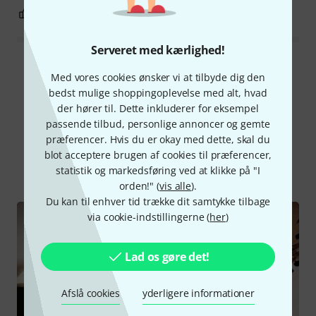
7
0
ANMELD BEDØMMELSE
Serveret med kærlighed!
Læs alle anmeldelser
Med vores cookies ønsker vi at tilbyde dig den
bedst mulige shoppingoplevelse med alt, hvad
der hører til. Dette inkluderer for eksempel
passende tilbud, personlige annoncer og gemte
Vidste du?
præferencer. Hvis du er okay med dette, skal du
blot acceptere brugen af cookies til præferencer,
Alle
videoer
Guide
Downloads
statistik og markedsføring ved at klikke på "I
orden!" (
vis alle
).
Du kan til enhver tid trække dit samtykke tilbage
via cookie-indstillingerne (
her
)
Lad os gøre det!
Afslå cookies
yderligere informationer