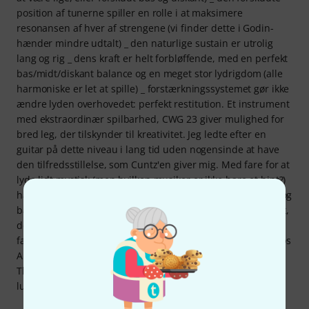
position af tunerne spiller en rolle i at maksimere
resonansen af hver af strengene (vi finder dette i Godin-
hænder mindre udtalt) _ den naturlige sustain er utrolig
lang og rig _ dens kraft er helt forbløffende, med en perfekt
bas/midt/diskant balance og en meget stor lydrigdom (alle
harmoniske er let at spille) _ forstærkningssystemet gør ikke
ændre lyden overhovedet: perfekt restitution. Et instrument
med ekstraordinær spilbarhed, CWG 23 giver mulighed for
bred leg, der tilskynder til kreativitet. Jeg ledte efter en
guitar på dette niveau i lang tid uden nogensinde at have
den tilfredsstillelse, som Cuntz'en giver mig. Med fare for at
lyde lidt mystisk (men hvilken musiker er ikke bare et hint?)
har jeg på fornemmelsen, at denne guitar er lavet til mig, og
bare tanken om at spille den gør mig nervøs. Et instrument,
der bringer følelser til den person, der spiller det, er et
fantastisk instrument. I betragtning af produktionstiden hos
Andreas Cuntz (mindst 13 måneder) må jeg igen takke
Thomann, som bestiller guitarer fra denne exceptionelle
luthier, som reddede mig fra at vente så længe.