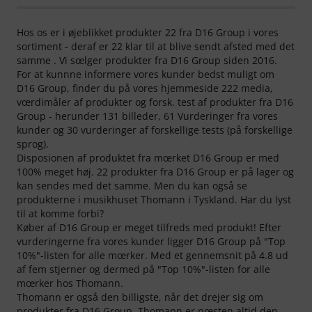
Hos os er i øjeblikket produkter 22 fra D16 Group i vores
sortiment - deraf er 22 klar til at blive sendt afsted med det
samme . Vi sœlger produkter fra D16 Group siden 2016.
For at kunnne informere vores kunder bedst muligt om
D16 Group, finder du på vores hjemmeside 222 media,
vœrdimåler af produkter og forsk. test af produkter fra D16
Group - herunder 131 billeder, 61 Vurderinger fra vores
kunder og 30 vurderinger af forskellige tests (på forskellige
sprog).
Disposionen af produktet fra mœrket D16 Group er med
100% meget høj. 22 produkter fra D16 Group er på lager og
kan sendes med det samme. Men du kan også se
produkterne i musikhuset Thomann i Tyskland. Har du lyst
til at komme forbi?
Køber af D16 Group er meget tilfreds med produkt! Efter
vurderingerne fra vores kunder ligger D16 Group på "Top
10%"-listen for alle mœrker. Med et gennemsnit på 4.8 ud
af fem stjerner og dermed på "Top 10%"-listen for alle
mœrker hos Thomann.
Thomann er også den billigste, når det drejer sig om
produkter fra D16 Group. Thomann er nœsten altid den