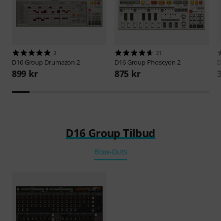
3
31
D16 Group
Drumazon 2
D16 Group
Phoscyon 2
D
899 kr
875 kr
D16 Group Tilbud
Blow-Outs