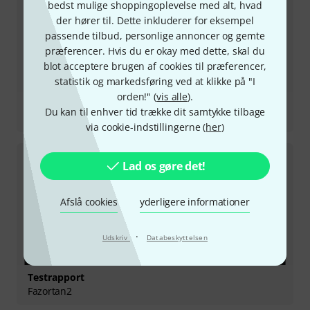
bedst mulige shoppingoplevelse med alt, hvad
der hører til. Dette inkluderer for eksempel
passende tilbud, personlige annoncer og gemte
præferencer. Hvis du er okay med dette, skal du
blot acceptere brugen af cookies til præferencer,
statistik og markedsføring ved at klikke på "I
orden!" (
vis alle
).
Testrapport
Du kan til enhver tid trække dit samtykke tilbage
Tekturon
via cookie-indstillingerne (
her
)
Lad os gøre det!
Afslå cookies
yderligere informationer
·
Udskriv
Databeskyttelsen
Testrapport
Fazortan2