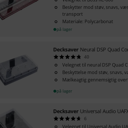
Beskytter mod støv, snavs, væ
transport
Materiale: Polycarbonat
på lager
Decksaver
Neural DSP Quad Co
40
Velegnet til neural DSP Quad C
Beskyttelse mod støv, snavs, 
Mælkeagtig gennemsigtig over
på lager
Decksaver
Universal Audio UAF
6
Velegnet til Universal Audio U