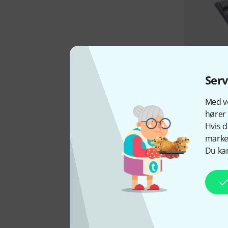
Ser
Med vo
hører 
Hvis d
marked
Du kan