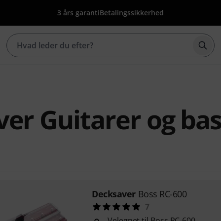
3 års garanti
Betalingssikkerhed
Star
er Guitarer og ba
Decksaver
Boss RC-600
7
Velegnet til Boss RC-600