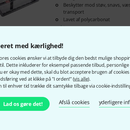
Beskytter mod støv, snavs, væ
transport
Lavet af polycarbonat
på lager
veret med kærlighed!
Decksaver
Boss GX-100
9
res cookies ønsker vi at tilbyde dig den bedst mulige shoppi
Velegnet til Boss GX-100
til. Dette inkluderer for eksempel passende tilbud, personli
Beskytter mod støv, snavs, væ
u er okay med dette, skal du blot acceptere brugen af cookies t
transport
sføring ved at klikke på "I orden!" (
vis alle
).
Fremstillet af polycarbonat
 til enhver tid trække dit samtykke tilbage via cookie-indstillin
på lager
Afslå cookies
yderligere i
Lad os gøre det!
Decksaver
Headrush MX5
11
Velegnet til Headrush MX5