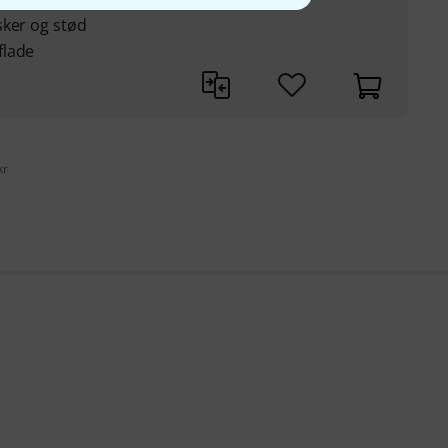
sker og stød
flade
kr
s