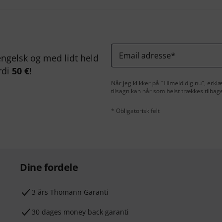
Email adresse
*
ngelsk og med lidt held
rdi
50 €
!
Når jeg klikker på "Tilmeld dig nu", erk
tilsagn kan når som helst trækkes tilbag
* Obligatorisk felt
Dine fordele
3 års Thomann Garanti
30 dages money back garanti