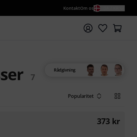
Kontakt
Om os
DA / KR
t søgning med søgeord {searchTerm}
sser
Rådgivning
7
Popularitet
373
kr