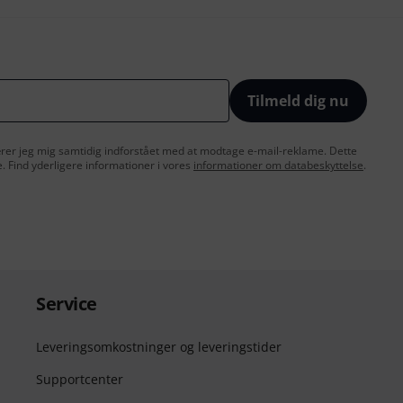
Tilmeld dig nu
lærer jeg mig samtidig indforstået med at modtage e-mail-reklame. Dette
e. Find yderligere informationer i vores
informationer om databeskyttelse
.
Service
Leveringsomkostninger og leveringstider
Supportcenter