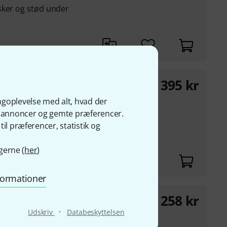
sker og stød under
395
kr
ngoplevelse med alt, hvad der
ge annoncer og gemte præferencer.
sker og stød under
il præferencer, statistik og
gerne (
her
)
nformationer
258
kr
·
Udskriv
Databeskyttelsen