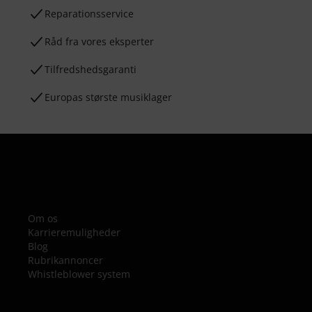
Reparationsservice
Råd fra vores eksperter
Tilfredshedsgaranti
Europas største musiklager
Om os
Karrieremuligheder
Blog
Rubrikannoncer
Whistleblower system