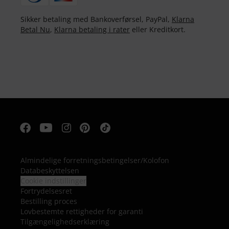
Sikker betaling med Bankoverførsel, PayPal,
Klarna
Betal Nu
,
Klarna betaling i rater
eller Kreditkort.
Almindelige forretningsbetingelser
/
Kolofon
Databeskyttelsen
Cookie indstillinger
Fortrydelsesret
Bestilling proces
Lovbestemte rettigheder for garanti
Tilgængelighedserklæring