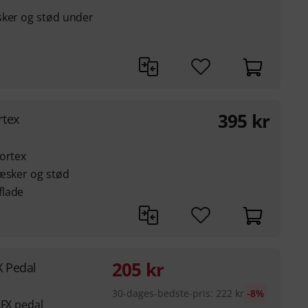
sker og stød under
395
kr
rtex
ortex
væsker og stød
flade
205
kr
X Pedal
30-dages-bedste-pris
:
222
kr
-8%
AFX pedal