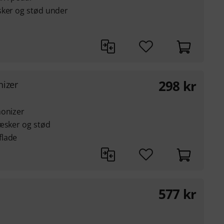
sker og stød under
298
kr
izer
monizer
væsker og stød
flade
577
kr