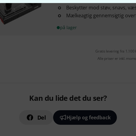
Beskytter mod støv, snavs, væ
Mælkeagtig gennemsigtig over
på lager
Gratis levering fra 1.100 
Alle priser er inkl. mom
Kan du lide det du ser?
Del
Hjælp og feedback