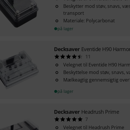
Beskytter mod støv, snavs, væ
transport
Materiale: Polycarbonat
på lager
Decksaver
Eventide H90 Harmon
11
Velegnet til Eventide H90 Har
Beskyttelse mod støv, snavs, 
Mælkeagtig gennemsigtig over
på lager
Decksaver
Headrush Prime
7
Velegnet til Headrush Prime