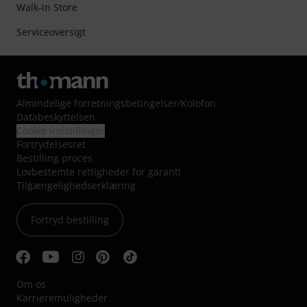
Walk-in Store
Serviceoversigt
Almindelige forretningsbetingelser
/
Kolofon
Databeskyttelsen
Cookie indstillinger
Fortrydelsesret
Bestilling proces
Lovbestemte rettigheder for garanti
Tilgængelighedserklæring
Fortryd bestilling
Om os
Karrieremuligheder