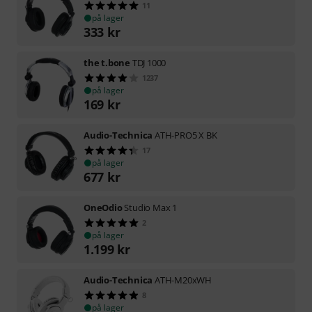
11
på lager
333
kr
the t.bone
TDJ 1000
1237
på lager
169
kr
Audio-Technica
ATH-PRO5 X BK
17
på lager
677
kr
OneOdio
Studio Max 1
2
på lager
1.199
kr
Audio-Technica
ATH-M20xWH
8
på lager