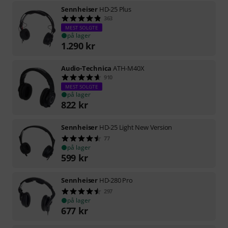
Sennheiser
HD-25 Plus
363
MEST SOLGTE
på lager
1.290
kr
Audio-Technica
ATH-M40X
910
MEST SOLGTE
på lager
822
kr
Sennheiser
HD-25 Light New Version
77
på lager
599
kr
Sennheiser
HD-280 Pro
297
på lager
677
kr