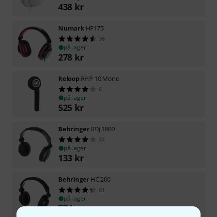
438
kr
Numark
HF175
36
på lager
278
kr
Reloop
RHP 10 Mono
6
på lager
525
kr
Behringer
BDJ 1000
37
på lager
133
kr
Behringer
HC 200
61
på lager
77
kr