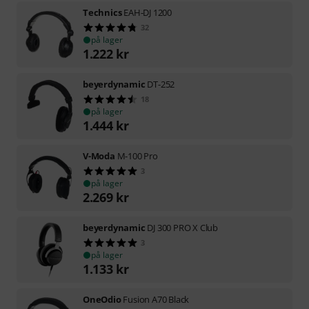
Technics
EAH-DJ 1200
32
på lager
1.222
kr
beyerdynamic
DT-252
18
på lager
1.444
kr
V-Moda
M-100 Pro
3
på lager
2.269
kr
beyerdynamic
DJ 300 PRO X Club
3
på lager
1.133
kr
OneOdio
Fusion A70 Black