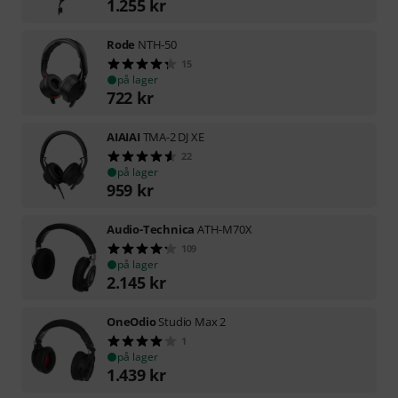
1.255
kr
Rode
NTH-50
15
på lager
722
kr
AIAIAI
TMA-2 DJ XE
22
på lager
959
kr
Audio-Technica
ATH-M70X
109
på lager
2.145
kr
OneOdio
Studio Max 2
1
på lager
1.439
kr