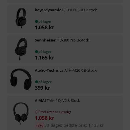
beyerdynamic
DJ 300 PRO X B-Stock
på lager
1.058
kr
Sennheiser
HD-300 Pro B-Stock
på lager
1.165
kr
Audio-Technica
ATH-M20 X B-Stock
på lager
399
kr
AIAIAI
TMA-2 DJ V2 B-Stock
Produktet er udsolgt
1.058
kr
-7%
30-dages-bedste-pris
:
1.133
kr