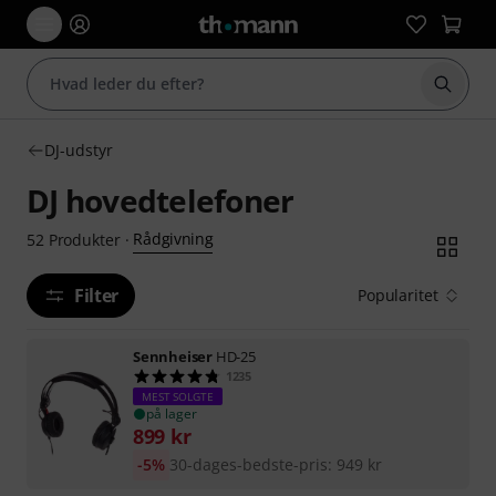
Start 
DJ-udstyr
DJ hovedtelefoner
Rådgivning
52
Produkter
·
Filter
Popularitet
Sennheiser
HD-25
1235
MEST SOLGTE
på lager
899
kr
-5%
30-dages-bedste-pris
:
949
kr