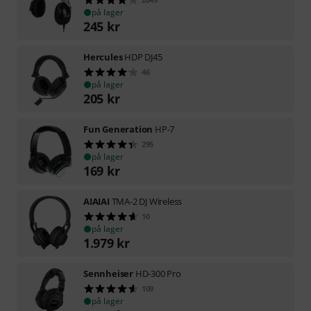
på lager
245
kr
Hercules
HDP DJ45
46
på lager
205
kr
Fun Generation
HP-7
295
på lager
169
kr
AIAIAI
TMA-2 DJ Wireless
10
på lager
1.979
kr
Sennheiser
HD-300 Pro
109
på lager