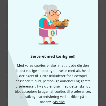
V-Moda
M-10
på lager
1.290
kr
Roland
RH-200
14
på lager
745
kr
Reloop
RHP-15
Serveret med kærlighed!
39
på lager
Med vores cookies ønsker vi at tilbyde dig den
515
kr
bedst mulige shoppingoplevelse med alt, hvad
der hører til. Dette inkluderer for eksempel
OneOdio
Fusion A70 Silver-Brown
passende tilbud, personlige annoncer og gemte
5
præferencer. Hvis du er okay med dette, skal du
på lager
blot acceptere brugen af cookies til præferencer,
333
kr
statistik og markedsføring ved at klikke på "I
orden!" (
vis alle
).
Audio-Technica
ATH-PRO5 X WH