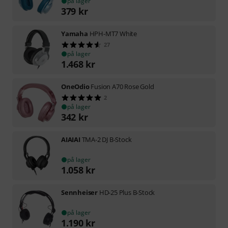
på lager
379
kr
Yamaha
HPH-MT7 White
27
på lager
1.468
kr
OneOdio
Fusion A70 Rose Gold
2
på lager
342
kr
AIAIAI
TMA-2 DJ B-Stock
på lager
1.058
kr
Sennheiser
HD-25 Plus B-Stock
på lager
1.190
kr