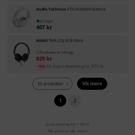
Audio-Technica
ATH-M20xWH B-Stock
på lager
407
kr
AIAIAI
TMA-2 DJ XE B-Stock
Produktet er udsolgt
829
kr
-5%
30-dages-bedste-pris
:
875
kr
Vis mere
50 produkter
1
2
Gratis levering fra 1.100 kr
Alle priser er inkl. moms