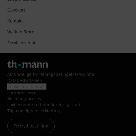
Gavekort
Kontakt
Walk-in Store
Serviceoversigt
Almindelige forretningsbetingelser
/
Kolofon
Databeskyttelsen
Cookie indstillinger
Fortrydelsesret
Bestilling proces
Lovbestemte rettigheder for garanti
Tilgængelighedserklæring
Fortryd bestilling