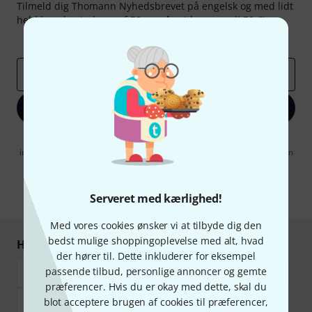
Tilmeld dig Thomann Nyhedsbrevet på engelsk og med lidt
held kan du vinde en af
50 gavekort
hver værdi
50 €
!
Inspirerende bidrag
Tilbud
Thomann-indsigter
Email adresse
*
Tilmeld dig nu
Når jeg klikker på "Tilmeld dig nu", erklærer jeg mig samtidig
indforstået med at modtage e-mail-reklame. Dette tilsagn kan når som
helst trækkes tilbage. Find yderligere informationer i vores
informationer om databeskyttelse
.
Serveret med kærlighed!
* Obligatorisk felt
Med vores cookies ønsker vi at tilbyde dig den
bedst mulige shoppingoplevelse med alt, hvad
Handl og betal sikkert
der hører til. Dette inkluderer for eksempel
passende tilbud, personlige annoncer og gemte
præferencer. Hvis du er okay med dette, skal du
blot acceptere brugen af cookies til præferencer,