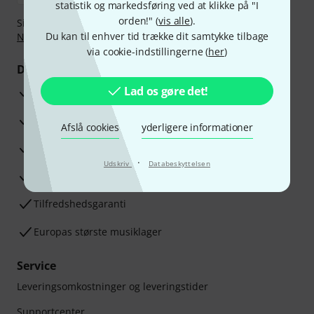
statistik og markedsføring ved at klikke på "I
orden!" (
vis alle
).
Sikker betaling med Bankoverførsel, PayPal,
Klarna Betal
Du kan til enhver tid trække dit samtykke tilbage
Nu
,
Klarna betaling i rater
eller Kreditkort.
via cookie-indstillingerne (
her
)
Dine fordele
Lad os gøre det!
3 års Thomann Garanti
30 dages money back garanti
Afslå cookies
yderligere informationer
Reparationsservice
·
Udskriv
Databeskyttelsen
Råd fra vores eksperter
Tilfredshedsgaranti
Europas største musiklager
Service
Leveringsomkostninger og leveringstider
Supportcenter