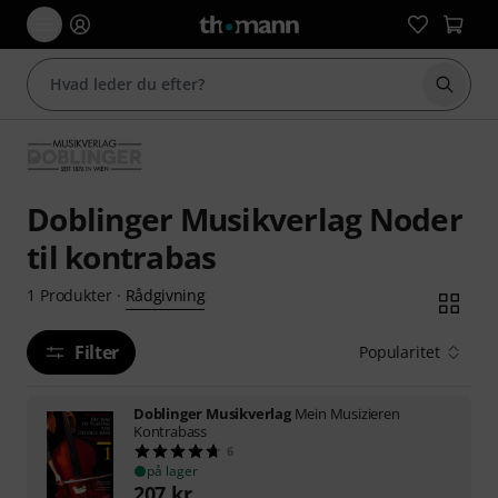
Start 
Doblinger Musikverlag Noder
til kontrabas
Rådgivning
1
Produkter
·
Filter
Popularitet
Doblinger Musikverlag
Mein Musizieren
Kontrabass
6
på lager
207
kr