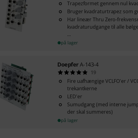
Trapezformet gennem nul kva
Bruger kvadraturtrapez som 
Har lineær Thru Zero-frekven
kvadraturudgange til alle bølg
...
på lager
Doepfer
A-143-4
19
Fire uafhængige VCLFO'er / V
trekantkerne
LED'er
Sumudgang (med interne jumper
der skal summeres)
på lager