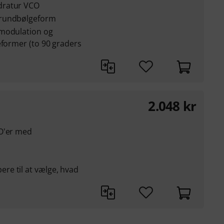
dratur VCO
grundbølgeform
smodulation og
eformer (to 90 graders
2.048
kr
CO'er med
e til at vælge, hvad