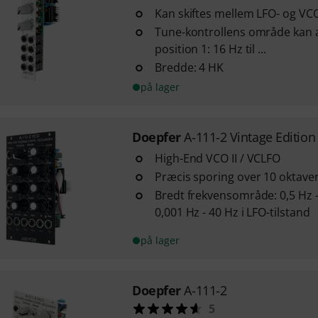
Kan skiftes mellem LFO- og VCO
Tune-kontrollens område kan
position 1: 16 Hz til ...
Bredde: 4 HK
på lager
Doepfer
A-111-2 Vintage Edition
High-End VCO II / VCLFO
Præcis sporing over 10 oktave
Bredt frekvensområde: 0,5 Hz - 
0,001 Hz - 40 Hz i LFO-tilstand
på lager
Doepfer
A-111-2
5