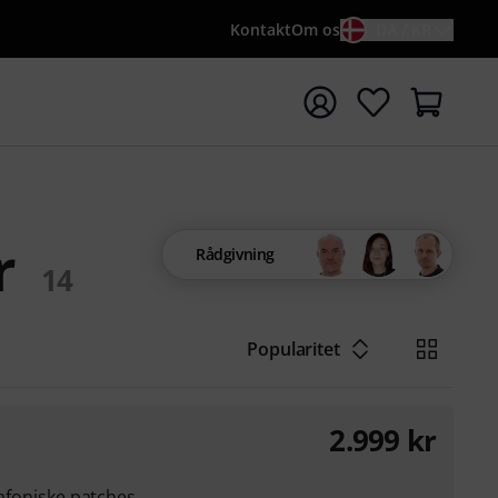
Kontakt
Om os
DA / KR
t søgning med søgeord {searchTerm}
r
Rådgivning
14
Popularitet
2.999
kr
rafoniske patches