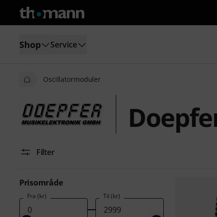
Shop
Service
Oscillatormoduler
Doepfer
Filter
Prisområde
Fra (kr)
Til (kr)