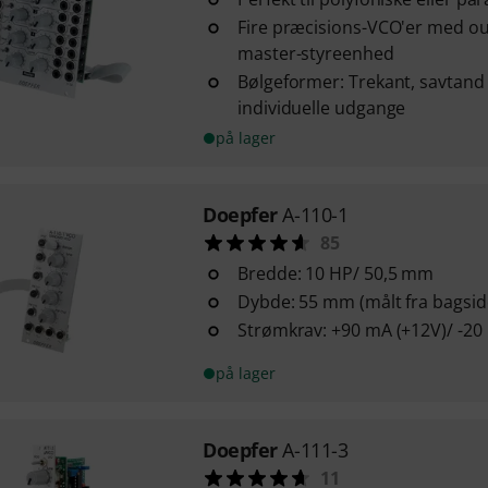
Fire præcisions-VCO'er med o
master-styreenhed
Bølgeformer: Trekant, savtand
individuelle udgange
på lager
Doepfer
A-110-1
85
Bredde: 10 HP/ 50,5 mm
Dybde: 55 mm (målt fra bagsid
Strømkrav: +90 mA (+12V)/ -20
på lager
Doepfer
A-111-3
11