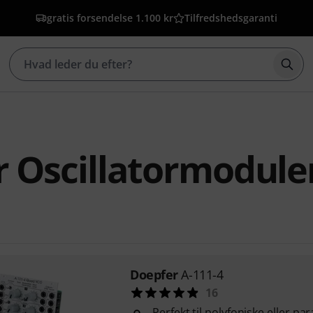
gratis forsendelse 1.100 kr
Tilfredshedsgaranti
Star
 Oscillatormodule
Doepfer
A-111-4
16
Perfekt til polyfoniske eller pa