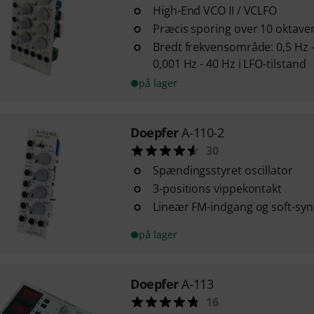
High-End VCO II / VCLFO
Præcis sporing over 10 oktave
Bredt frekvensområde: 0,5 Hz - 
0,001 Hz - 40 Hz i LFO-tilstand
på lager
Doepfer
A-110-2
30
Spændingsstyret oscillator
3-positions vippekontakt
Lineær FM-indgang og soft-sy
på lager
Doepfer
A-113
16