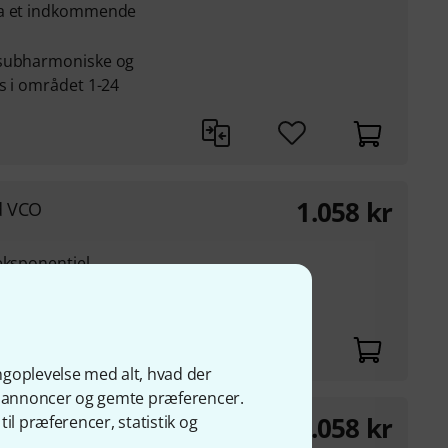
ra et indkommende
 subharmoniske og
s i området 1-24
1.058
kr
d VCO
eksponentiel
 og LFM
ngoplevelse med alt, hvad der
ge annoncer og gemte præferencer.
1.058
kr
il præferencer, statistik og
d VCO SE