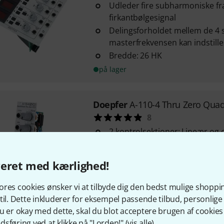
Udleder fire subharmoniske f
firkantbølgesignal
Delingsforholdet mellem de 4
masterfrekvensen kan indstille
Bredde: 26 HK
på lager
Doepfer
A-110-4 Thru Zero Qua
8
2 kontrolsektioner: Lineær og 
Controller til XTune, XFM, LFrq
Bredde: 8HP / 40,3 mm
veret med kærlighed!
på lager
res cookies ønsker vi at tilbyde dig den bedst mulige shoppi
til. Dette inkluderer for eksempel passende tilbud, personli
u er okay med dette, skal du blot acceptere brugen af cookies t
Doepfer
A-110-4 Thru Zero Qua
sføring ved at klikke på "I orden!" (
vis alle
).