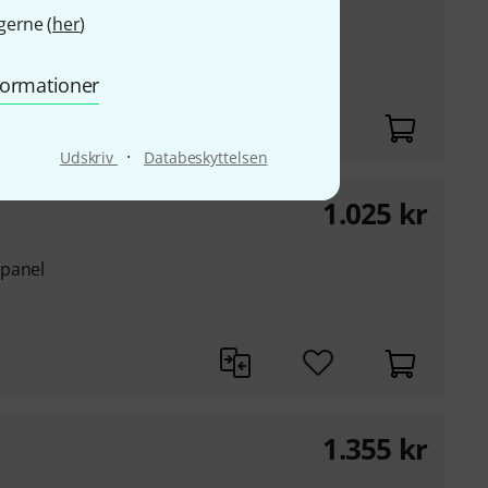
gerne (
her
)
angsforstærker
eksponentiel
nformationer
 og LFM
·
Udskriv
Databeskyttelsen
1.025
kr
tpanel
1.355
kr