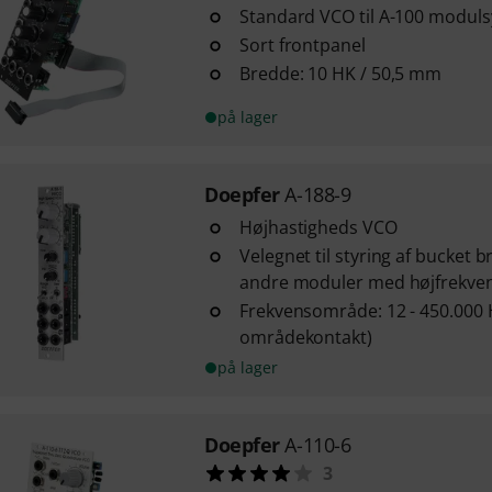
Standard VCO til A-100 modul
Sort frontpanel
Bredde: 10 HK / 50,5 mm
på lager
Doepfer
A-188-9
Højhastigheds VCO
Velegnet til styring af bucket 
andre moduler med højfrekven
Frekvensområde: 12 - 450.000 H
områdekontakt)
på lager
Doepfer
A-110-6
3