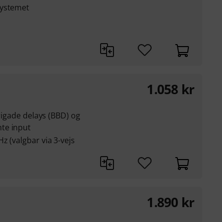
systemet
1.058
kr
brigade delays (BBD) og
te input
z (valgbar via 3-vejs
1.890
kr