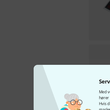
Ser
Med vo
hører 
Hvis d
marked