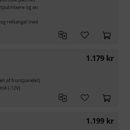
utputmixere og en
 og rektangel med
1.179
kr
en af frontpanelet)
 mA (-12V)
1.199
kr