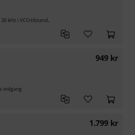
r
20 kHz i VCO-tilstand,
949
kr
nc-indgang
1.799
kr