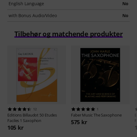
English Language
No
with Bonus Audio/Video
No
Tilbehør og matchende produkter
12
1
Editions Billaudot
50 Etudes
Faber Music
The Saxophone
E
Faciles 1 Saxophon
F
575 kr
105 kr