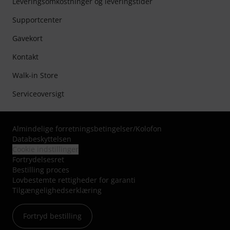
Leveringsomkostninger og leveringstider
Supportcenter
Gavekort
Kontakt
Walk-in Store
Serviceoversigt
Almindelige forretningsbetingelser
/
Kolofon
Databeskyttelsen
Cookie indstillinger
Fortrydelsesret
Bestilling proces
Lovbestemte rettigheder for garanti
Tilgængelighedserklæring
Fortryd bestilling