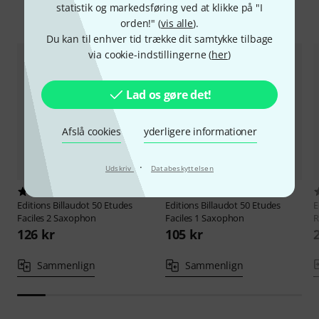
statistik og markedsføring ved at klikke på "I
Sammenlign valgmuligheder
orden!" (
vis alle
).
Du kan til enhver tid trække dit samtykke tilbage
via cookie-indstillingerne (
her
)
Lad os gøre det!
Afslå cookies
yderligere informationer
·
Udskriv
Databeskyttelsen
9
12
Editions Billaudot
50 Etudes
Editions Billaudot
50 Etudes
E
Faciles 2 Saxophon
Faciles 1 Saxophon
R
126 kr
105 kr
Sammenlign
Sammenlign