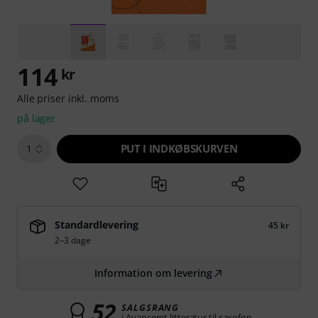
114
kr
Alle priser inkl. moms
på lager
PUT I INDKØBSKURVEN
1
Standardlevering
45 kr
2–3 dage
Information om levering
52
SALGSRANG
i Avanceret litteratur til saxofon