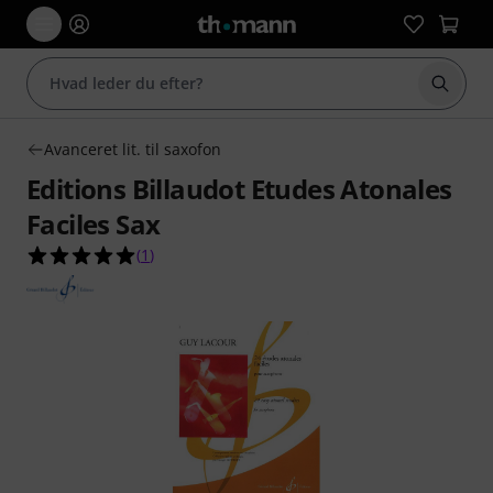
Start 
Avanceret lit. til saxofon
Editions Billaudot Etudes Atonales
Faciles Sax
5.0 ud af 5 stjerner fra 1 kundebedømmelser
(
1
)