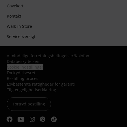
Gavekort
Kontakt
Walk-in Store
Serviceoversigt
Almindelige forretningsbetingelser
/
Kolofon
Databeskyttelsen
Cookie indstillinger
Fortrydelsesret
Bestilling proces
Lovbestemte rettigheder for garanti
Tilgængelighedserklæring
Fortryd bestilling