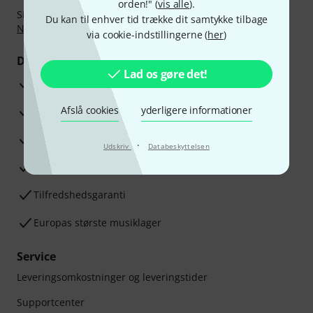
orden!" (
vis alle
).
Sikker betaling med Bankoverførsel, PayPal,
Klarna Betal
Du kan til enhver tid trække dit samtykke tilbage
Nu
,
Klarna betaling i rater
eller Kreditkort.
via cookie-indstillingerne (
her
)
Dine fordele
Lad os gøre det!
3 års Thomann Garanti
Afslå cookies
yderligere informationer
30 dages money back garanti
Reparationsservice
·
Udskriv
Databeskyttelsen
Råd fra vores eksperter
Tilfredshedsgaranti
Europas største musiklager
Service
Leveringsomkostninger og leveringstider
Supportcenter