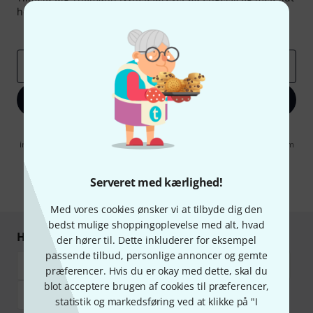
held kan du vinde en af
50 gavekort
hver værdi
50 €
!
Inspirerende bidrag
Tilbud
Thomann-indsigter
Email adresse
*
Tilmeld dig nu
Når jeg klikker på "Tilmeld dig nu", erklærer jeg mig samtidig
indforstået med at modtage e-mail-reklame. Dette tilsagn kan når som
helst trækkes tilbage. Find yderligere informationer i vores
informationer om databeskyttelse
.
Serveret med kærlighed!
* Obligatorisk felt
Med vores cookies ønsker vi at tilbyde dig den
bedst mulige shoppingoplevelse med alt, hvad
Handl og betal sikkert
der hører til. Dette inkluderer for eksempel
passende tilbud, personlige annoncer og gemte
præferencer. Hvis du er okay med dette, skal du
blot acceptere brugen af cookies til præferencer,
statistik og markedsføring ved at klikke på "I