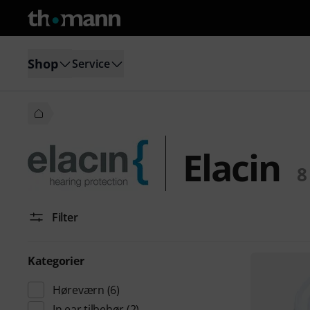
Shop
Service
Elacin
8
Filter
Kategorier
Høreværn
(6)
In ear tilbehør
(2)