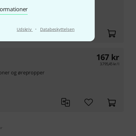
nformationer
·
Udskriv
Databeskyttelsen
167
kr
3.795,45
kr
/ l
efoner og ørepropper
kr
s