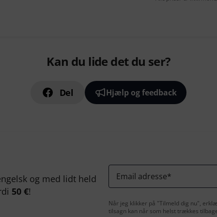
Kan du lide det du ser?
Del
Hjælp og feedback
Email adresse
*
ngelsk og med lidt held
rdi
50 €
!
Når jeg klikker på "Tilmeld dig nu", erk
tilsagn kan når som helst trækkes tilbag