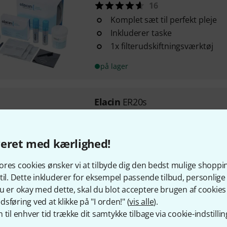
16
Komplet sæt til perfekt pleje
Inkluderer taske
1x filterudskiftningsværktøj
på lager
Elacin
ER20s
145
Størrelse: S
veret med kærlighed!
Inkluderer ledning
125 Hz / 9,2 dB
res cookies ønsker vi at tilbyde dig den bedst mulige shoppi
på lager
til. Dette inkluderer for eksempel passende tilbud, personli
u er okay med dette, skal du blot acceptere brugen af cookies t
sføring ved at klikke på "I orden!" (
vis alle
).
Elacin
ER20m
 til enhver tid trække dit samtykke tilbage via cookie-indstillin
164