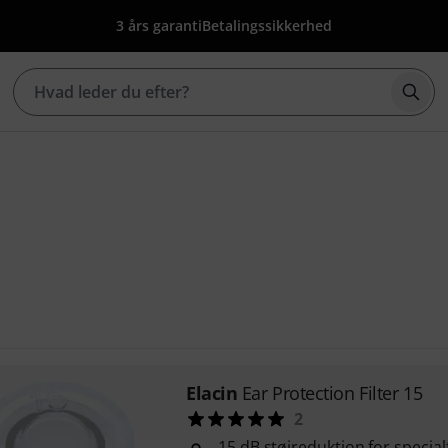
3 års garanti
Betalingssikkerhed
Star
Elacin
Ear Protection Filter 15
2
15 dB støjreduktion for specia