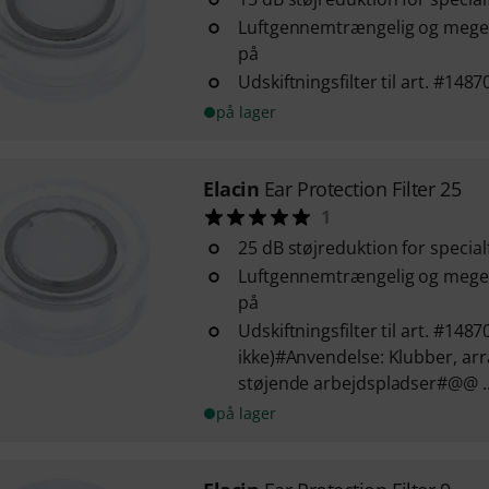
Luftgennemtrængelig og meget
på
Udskiftningsfilter til art. #1487
på lager
Elacin
Ear Protection Filter 25
1
25 dB støjreduktion for specia
Luftgennemtrængelig og meget
på
Udskiftningsfilter til art. #14
ikke)#Anvendelse: Klubber, a
støjende arbejdspladser#@@ ..
på lager