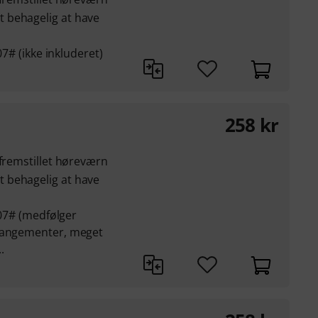
 behagelig at have
07# (ikke inkluderet)
258
kr
lfremstillet høreværn
 behagelig at have
8707# (medfølger
rrangementer, meget
.