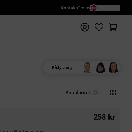
Kontakt
Om os
DA / KR
t søgning med søgeord {searchTerm}
Rådgivning
Popularitet
258
kr
lfremstillet høreværn