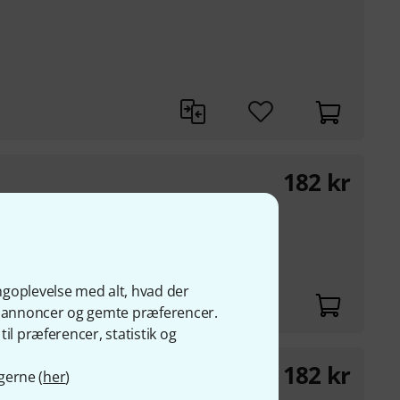
182
kr
ngoplevelse med alt, hvad der
ge annoncer og gemte præferencer.
il præferencer, statistik og
182
kr
gerne (
her
)