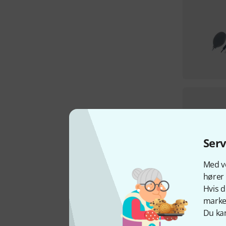
Ser
Med vo
hører 
Hvis d
marked
Du kan