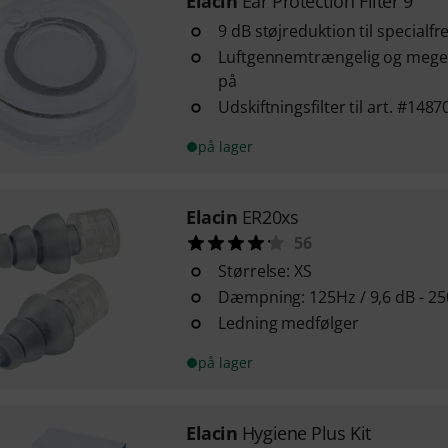
Elacin
Ear Protection Filter 9
9 dB støjreduktion til specialf
Luftgennemtrængelig og meget
på
Udskiftningsfilter til art. #1487
på lager
Elacin
ER20xs
56
Størrelse: XS
Dæmpning: 125Hz / 9,6 dB - 250 
Ledning medfølger
på lager
Elacin
Hygiene Plus Kit