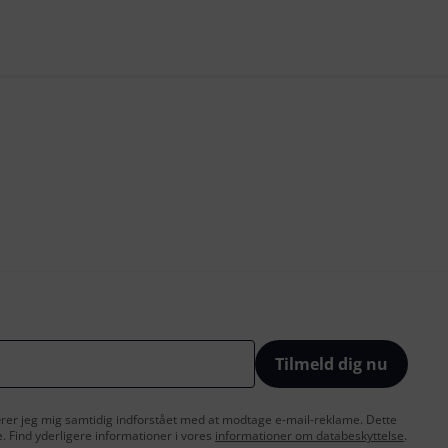
Tilmeld dig nu
lærer jeg mig samtidig indforstået med at modtage e-mail-reklame. Dette
e. Find yderligere informationer i vores
informationer om databeskyttelse
.