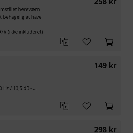
258
kr
remstillet høreværn
 behagelig at have
07# (ikke inkluderet)
149
kr
Hz / 13,5 dB - ...
298
kr