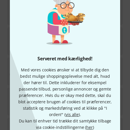
Electro Harmonix
Pico Swello
19
på lager
1.025
kr
Electro Harmonix
Small Stone
422
på lager
499
kr
Serveret med kærlighed!
Electro Harmonix
Big Muff PI Classic
757
Med vores cookies ønsker vi at tilbyde dig den
på lager
bedst mulige shoppingoplevelse med alt, hvad
666
kr
der hører til. Dette inkluderer for eksempel
passende tilbud, personlige annoncer og gemte
Electro Harmonix
Ram's Head Big Muff Fuzz
præferencer. Hvis du er okay med dette, skal du
191
blot acceptere brugen af cookies til præferencer,
på lager
statistik og markedsføring ved at klikke på "I
745
kr
orden!" (
vis alle
).
Du kan til enhver tid trække dit samtykke tilbage
Electro Harmonix
Grand Canyon
via cookie-indstillingerne (
her
)
38