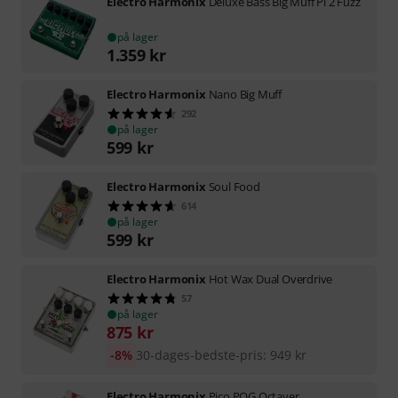
Electro Harmonix
Deluxe Bass Big Muff Pi 2 Fuzz
på lager
1.359
kr
Electro Harmonix
Nano Big Muff
292
på lager
599
kr
Electro Harmonix
Soul Food
614
på lager
599
kr
Electro Harmonix
Hot Wax Dual Overdrive
57
på lager
875
kr
-8%
30-dages-bedste-pris
:
949
kr
Electro Harmonix
Pico POG Octaver