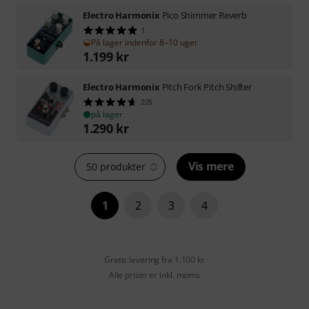
Electro Harmonix
Pico Shimmer Reverb
1
På lager indenfor 8–10 uger
1.199
kr
Electro Harmonix
Pitch Fork Pitch Shifter
225
på lager
1.290
kr
Vis mere
50 produkter
1
2
3
4
Gratis levering fra 1.100 kr
Alle priser er inkl. moms