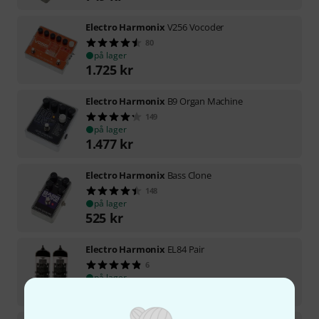
Electro Harmonix
V256 Vocoder
80
på lager
1.725
kr
Electro Harmonix
B9 Organ Machine
149
på lager
1.477
kr
Electro Harmonix
Bass Clone
148
på lager
525
kr
Electro Harmonix
EL84 Pair
6
på lager
444
kr