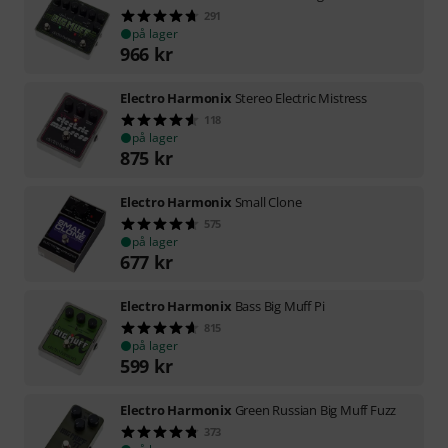
291
på lager
966
kr
Electro Harmonix
Stereo Electric Mistress
118
på lager
875
kr
Electro Harmonix
Small Clone
575
på lager
677
kr
Electro Harmonix
Bass Big Muff Pi
815
på lager
599
kr
Electro Harmonix
Green Russian Big Muff Fuzz
373