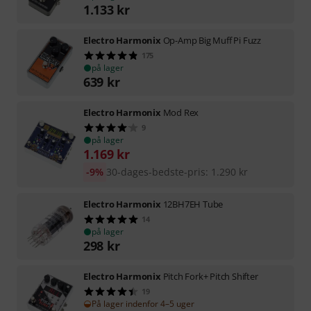
1.133
kr
Electro Harmonix
Op-Amp Big Muff Pi Fuzz
175
på lager
639
kr
Electro Harmonix
Mod Rex
9
på lager
1.169
kr
-9%
30-dages-bedste-pris
:
1.290
kr
Electro Harmonix
12BH7EH Tube
14
på lager
298
kr
Electro Harmonix
Pitch Fork+ Pitch Shifter
19
På lager indenfor 4–5 uger