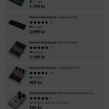
på lager
1.799
kr
Electro Harmonix
Super Switcher
29
på lager
2.999
kr
Electro Harmonix
Holy Grail Max
33
på lager
1.199
kr
Electro Harmonix
Little Big Muff Pi
475
på lager
469
kr
Electro Harmonix
Percolator Overdrive/Fuzz
3
På lager indenfor 8–10 uger
749
kr