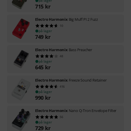
på lager
715
kr
Electro Harmonix
Big Muff PI 2 Fuzz
10
på lager
749
kr
Electro Harmonix
Bass Preacher
48
på lager
645
kr
Electro Harmonix
Freeze Sound Retainer
416
på lager
990
kr
Electro Harmonix
Nano Q-Tron Envelope Filter
56
på lager
729
kr