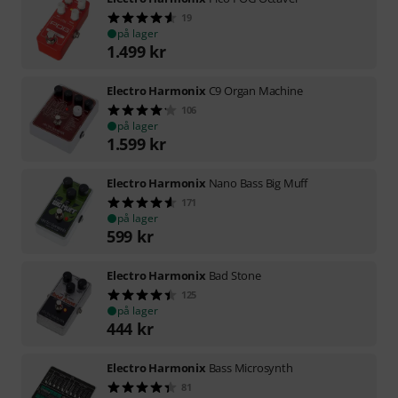
19
på lager
1.499
kr
Electro Harmonix
C9 Organ Machine
106
på lager
1.599
kr
Electro Harmonix
Nano Bass Big Muff
171
på lager
599
kr
Electro Harmonix
Bad Stone
125
på lager
444
kr
Electro Harmonix
Bass Microsynth
81