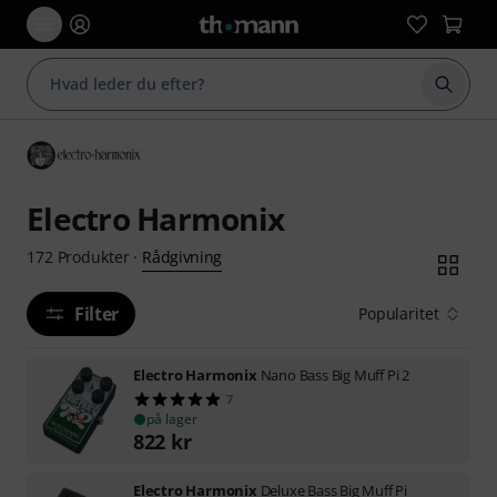
Start 
Electro Harmonix
Rådgivning
172
Produkter
·
Filter
Popularitet
Electro Harmonix
Nano Bass Big Muff Pi 2
7
på lager
822
kr
Electro Harmonix
Deluxe Bass Big Muff Pi