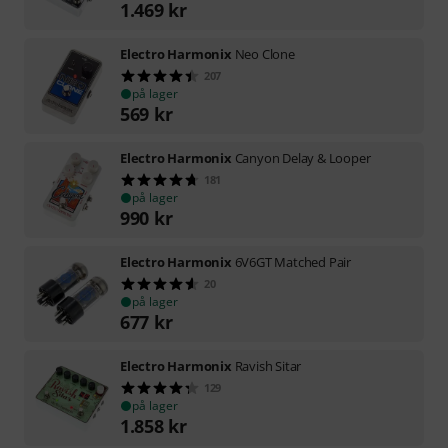
1.469
kr
Electro Harmonix
Neo Clone
207
på lager
569
kr
Electro Harmonix
Canyon Delay & Looper
181
på lager
990
kr
Electro Harmonix
6V6GT Matched Pair
20
på lager
677
kr
Electro Harmonix
Ravish Sitar
129
på lager
1.858
kr