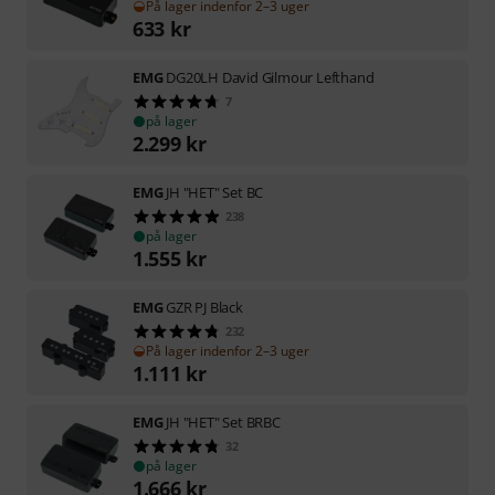
På lager indenfor 2–3 uger
633
kr
EMG
DG20LH David Gilmour Lefthand
7
på lager
2.299
kr
EMG
JH "HET" Set BC
238
på lager
1.555
kr
EMG
GZR PJ Black
232
På lager indenfor 2–3 uger
1.111
kr
EMG
JH "HET" Set BRBC
32
på lager
1.666
kr