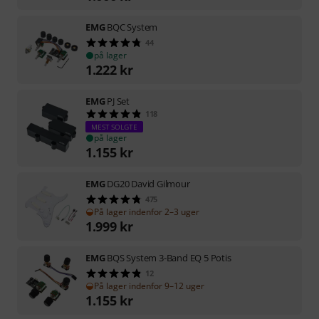
EMG
BQC System
44
på lager
1.222
kr
EMG
PJ Set
118
MEST SOLGTE
på lager
1.155
kr
EMG
DG20 David Gilmour
475
På lager indenfor 2–3 uger
1.999
kr
EMG
BQS System 3-Band EQ 5 Potis
12
På lager indenfor 9–12 uger
1.155
kr