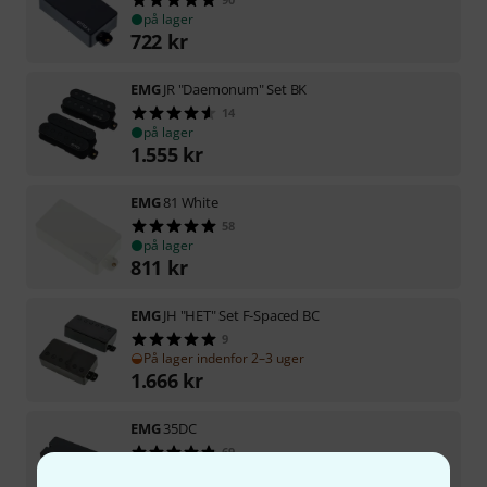
på lager
722
kr
EMG
JR "Daemonum" Set BK
14
på lager
1.555
kr
EMG
81 White
58
på lager
811
kr
EMG
JH "HET" Set F-Spaced BC
9
På lager indenfor 2–3 uger
1.666
kr
EMG
35DC
69
På lager indenfor 2–3 uger