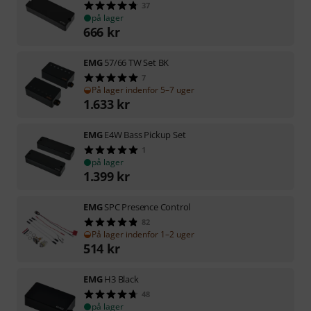
37
på lager
666
kr
EMG
57/66 TW Set BK
7
På lager indenfor 5–7 uger
1.633
kr
EMG
E4W Bass Pickup Set
1
på lager
1.399
kr
EMG
SPC Presence Control
82
På lager indenfor 1–2 uger
514
kr
EMG
H3 Black
48
på lager