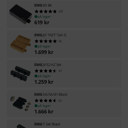
EMG
85 BK
257
på lager
619
kr
EMG
JH "HET" Set G
36
på lager
1.699
kr
EMG
JV52 HZ Set
33
på lager
1.259
kr
EMG
SA/SA/81 Black
62
på lager
1.666
kr
EMG
T Set Black