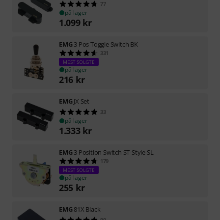
77
på lager
1.099
kr
EMG
3 Pos Toggle Switch BK
331
MEST SOLGTE
på lager
216
kr
EMG
JX Set
33
på lager
1.333
kr
EMG
3 Position Switch ST-Style SL
179
MEST SOLGTE
på lager
255
kr
EMG
81X Black
90