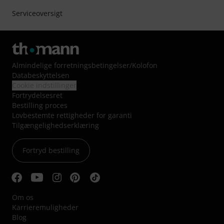
Serviceoversigt
Almindelige forretningsbetingelser
/
Kolofon
Databeskyttelsen
Cookie indstillinger
Fortrydelsesret
Bestilling proces
Lovbestemte rettigheder for garanti
Tilgængelighedserklæring
Fortryd bestilling
Om os
Karrieremuligheder
Blog