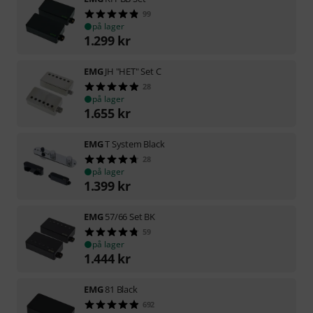
99
på lager
1.299
kr
EMG
JH "HET" Set C
28
på lager
1.655
kr
EMG
T System Black
28
på lager
1.399
kr
EMG
57/66 Set BK
59
på lager
1.444
kr
EMG
81 Black
692