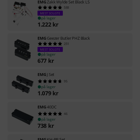
EMG
Zakk Wylde Set Black LS
588
MEST SOLGTE
på lager
1.222
kr
EMG
Geezer Butler PHZ Black
251
MEST SOLGTE
på lager
677
kr
EMG
J Set
95
på lager
1.079
kr
EMG
40DC
46
på lager
738
kr
EMG
KH-BB Set