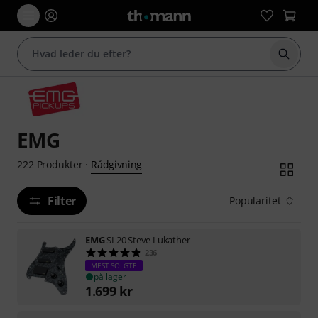
Start 
EMG
Rådgivning
222
Produkter
·
Filter
Popularitet
EMG
SL20 Steve Lukather
236
MEST SOLGTE
på lager
1.699
kr