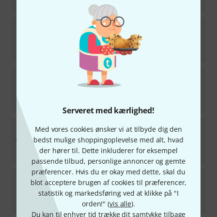
666
kr
EMG
H4A Black
198
På lager indenfor 2–3 uger
666
kr
EMG
3 Pos Toggle Switch IV
75
på lager
215
kr
Serveret med kærlighed!
EMG
DG20 BK/WH
Med vores cookies ønsker vi at tilbyde dig den
31
bedst mulige shoppingoplevelse med alt, hvad
På lager indenfor 2–3 uger
der hører til. Dette inkluderer for eksempel
2.222
kr
passende tilbud, personlige annoncer og gemte
præferencer. Hvis du er okay med dette, skal du
EMG
Zakk Wylde Set Black SS
blot acceptere brugen af cookies til præferencer,
9
statistik og markedsføring ved at klikke på "I
På lager indenfor 10–13 uger
1.379
kr
orden!" (
vis alle
).
Du kan til enhver tid trække dit samtykke tilbage