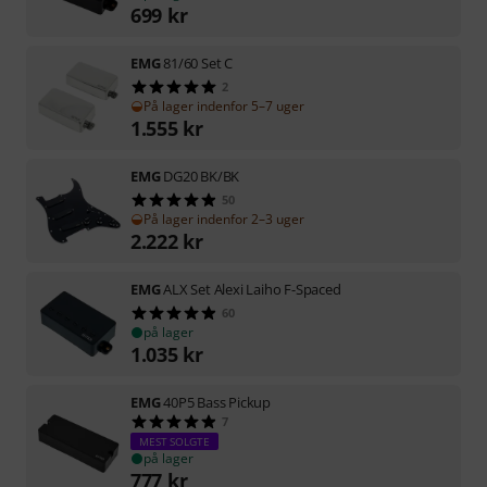
699
kr
EMG
81/60 Set C
2
På lager indenfor 5–7 uger
1.555
kr
EMG
DG20 BK/BK
50
På lager indenfor 2–3 uger
2.222
kr
EMG
ALX Set Alexi Laiho F-Spaced
60
på lager
1.035
kr
EMG
40P5 Bass Pickup
7
MEST SOLGTE
på lager
777
kr