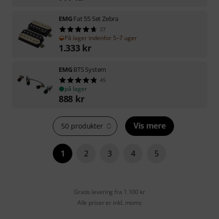
EMG
Fat 55 Set Zebra
27
På lager indenfor 5–7 uger
1.333
kr
EMG
BTS System
45
på lager
888
kr
Vis mere
50 produkter
1
2
3
4
5
Gratis levering fra 1.100 kr
Alle priser er inkl. moms