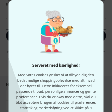
held kan du vinde en af
50 gavekort
hver værdi
50 €
!
Inspirerende bidrag
Tilbud
Thomann-indsigter
Email adresse
*
Tilmeld dig nu
Når jeg klikker på "Tilmeld dig nu", erklærer jeg mig samtidig
indforstået med at modtage e-mail-reklame. Dette tilsagn kan når som
helst trækkes tilbage. Find yderligere informationer i vores
informationer om databeskyttelse
.
Serveret med kærlighed!
* Obligatorisk felt
Med vores cookies ønsker vi at tilbyde dig den
bedst mulige shoppingoplevelse med alt, hvad
Handl og betal sikkert
der hører til. Dette inkluderer for eksempel
passende tilbud, personlige annoncer og gemte
præferencer. Hvis du er okay med dette, skal du
blot acceptere brugen af cookies til præferencer,
statistik og markedsføring ved at klikke på "I