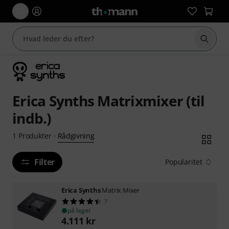
Start 
Erica Synths Matrixmixer (til
indb.)
Rådgivning
1
Produkter
·
Filter
Popularitet
Erica Synths
Matrix Mixer
7
på lager
4.111
kr