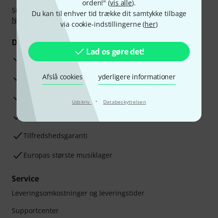
orden!" (
vis alle
).
Sikker betaling med Bankoverførsel, PayPal,
Klarna Betal
Du kan til enhver tid trække dit samtykke tilbage
Nu
,
Klarna betaling i rater
eller Kreditkort.
via cookie-indstillingerne (
her
)
Dine fordele
Lad os gøre det!
3 års Thomann Garanti
Afslå cookies
yderligere informationer
30 dages money back garanti
Reparationsservice
·
Udskriv
Databeskyttelsen
Råd fra vores eksperter
Tilfredshedsgaranti
Europas største musiklager
Service
Leveringsomkostninger og leveringstider
Supportcenter