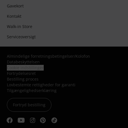
Gavekort
Kontakt
Walk-in Store
Serviceoversigt
Almindelige forretningsbetingelser
/
Kolofon
Databeskyttelsen
Cookie indstillinger
Fortrydelsesret
Bestilling proces
Lovbestemte rettigheder for garanti
Tilgængelighedserklæring
Fortryd bestilling