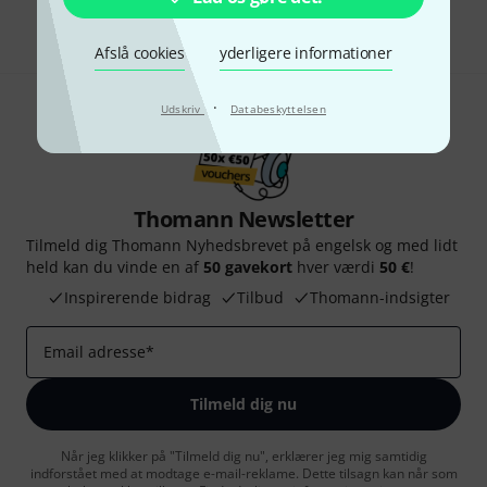
Del
Hjælp og feedback
Afslå cookies
yderligere informationer
·
Udskriv
Databeskyttelsen
Thomann Newsletter
Tilmeld dig Thomann Nyhedsbrevet på engelsk og med lidt
held kan du vinde en af
50 gavekort
hver værdi
50 €
!
Inspirerende bidrag
Tilbud
Thomann-indsigter
Email adresse
*
Tilmeld dig nu
Når jeg klikker på "Tilmeld dig nu", erklærer jeg mig samtidig
indforstået med at modtage e-mail-reklame. Dette tilsagn kan når som