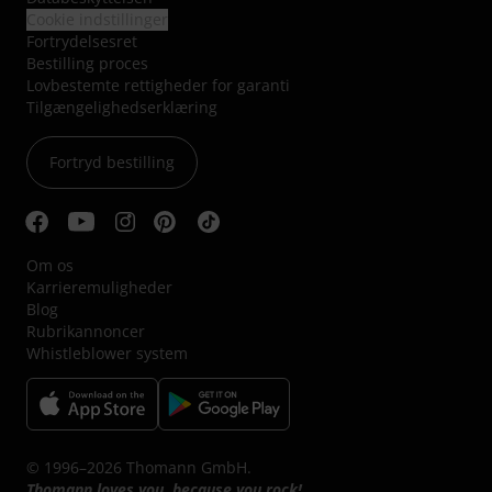
Cookie indstillinger
Fortrydelsesret
Bestilling proces
Lovbestemte rettigheder for garanti
Tilgængelighedserklæring
Fortryd bestilling
Om os
Karrieremuligheder
Blog
Rubrikannoncer
Whistleblower system
© 1996–2026 Thomann GmbH.
Thomann loves you, because you rock!