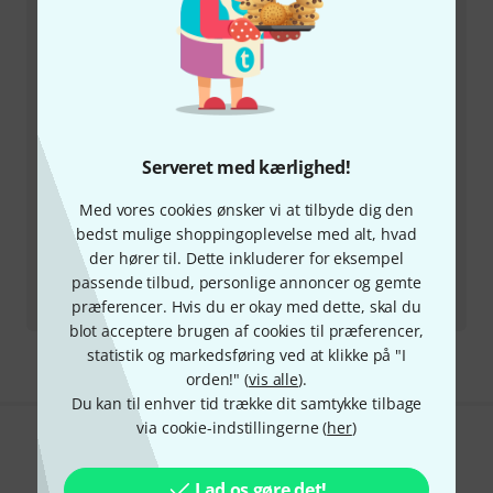
Åbningstider (CEST - Centraleuropæisk
sommertid)
Aftal opringning
Serveret med kærlighed!
Flere kontaktmuligheder
Med vores cookies ønsker vi at tilbyde dig den
Returvare
bedst mulige shoppingoplevelse med alt, hvad
der hører til. Dette inkluderer for eksempel
passende tilbud, personlige annoncer og gemte
All kontakter
præferencer. Hvis du er okay med dette, skal du
blot acceptere brugen af cookies til præferencer,
statistik og markedsføring ved at klikke på "I
orden!" (
vis alle
).
Du kan til enhver tid trække dit samtykke tilbage
via cookie-indstillingerne (
her
)
Kan du lide det du ser?
Lad os gøre det!