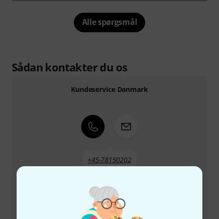
Alle spørgsmål
Sådan kontakter du os
Kundeservice Danmark
+45-78150202
Vores kundeservice står klar til at hjælpe, hvis du har
spørgsmål eller problemer efter dit køb.
Hav dit kundenummer parat