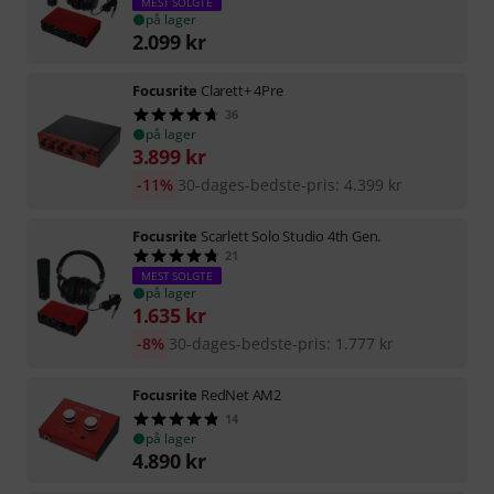
MEST SOLGTE
på lager
2.099
kr
Focusrite
Clarett+ 4Pre
36
på lager
3.899
kr
-11%
30-dages-bedste-pris
:
4.399
kr
Focusrite
Scarlett Solo Studio 4th Gen.
21
MEST SOLGTE
på lager
1.635
kr
-8%
30-dages-bedste-pris
:
1.777
kr
Focusrite
RedNet AM2
14
på lager
4.890
kr