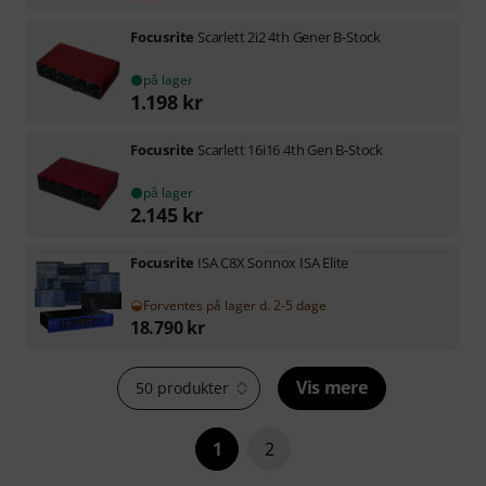
Focusrite
Scarlett 2i2 4th Gener B-Stock
på lager
1.198
kr
Focusrite
Scarlett 16i16 4th Gen B-Stock
på lager
2.145
kr
Focusrite
ISA C8X Sonnox ISA Elite
Forventes på lager d. 2-5 dage
18.790
kr
Vis mere
50 produkter
1
2