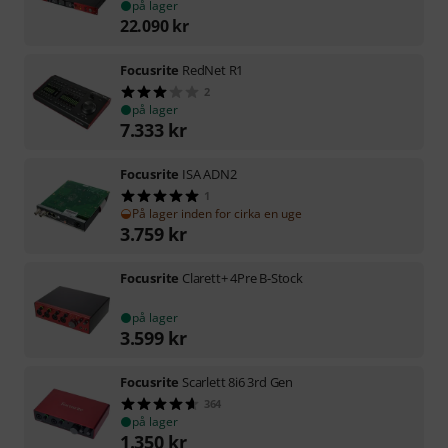
på lager
22.090
kr
Focusrite
RedNet R1
2
på lager
7.333
kr
Focusrite
ISA ADN2
1
På lager inden for cirka en uge
3.759
kr
Focusrite
Clarett+ 4Pre B-Stock
på lager
3.599
kr
Focusrite
Scarlett 8i6 3rd Gen
364
på lager
1.350
kr