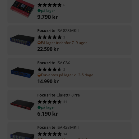
6
på lager
9.790
kr
Focusrite
ISA 828 MKII
2
På lager indenfor 7–9 uger
22.590
kr
Focusrite
ISA C8X
2
Forventes på lager d. 2-5 dage
14.990
kr
Focusrite
Clarett+ 8Pre
41
på lager
6.190
kr
Focusrite
ISA 428 MKII
14