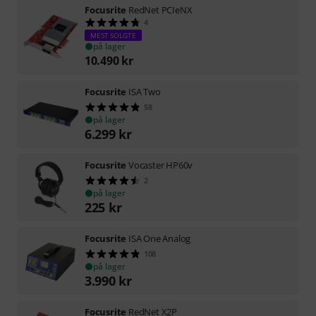
Focusrite
RedNet PCIeNX
4
MEST SOLGTE
på lager
10.490
kr
Focusrite
ISA Two
58
på lager
6.299
kr
Focusrite
Vocaster HP60v
2
på lager
225
kr
Focusrite
ISA One Analog
108
på lager
3.990
kr
Focusrite
RedNet X2P