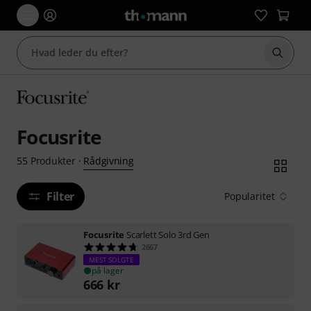
Start 
Focusrite
Rådgivning
55
Produkter
·
Filter
Popularitet
Focusrite
Scarlett Solo 3rd Gen
2667
MEST SOLGTE
på lager
666
kr