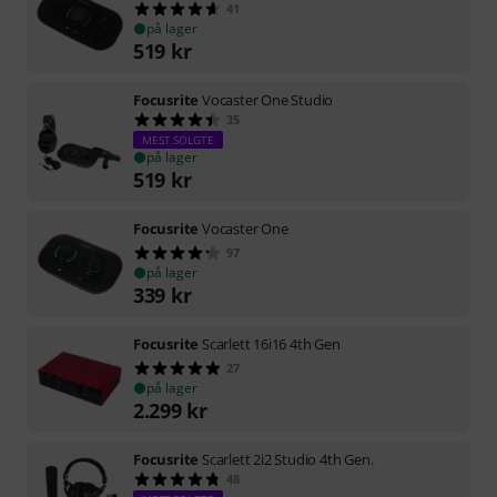
41
på lager
519
kr
Focusrite
Vocaster One Studio
35
MEST SOLGTE
på lager
519
kr
Focusrite
Vocaster One
97
på lager
339
kr
Focusrite
Scarlett 16i16 4th Gen
27
på lager
2.299
kr
Focusrite
Scarlett 2i2 Studio 4th Gen.
48