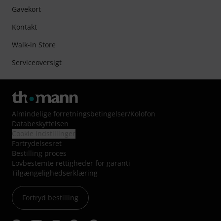
Gavekort
Kontakt
Walk-in Store
Serviceoversigt
Almindelige forretningsbetingelser
/
Kolofon
Databeskyttelsen
Cookie indstillinger
Fortrydelsesret
Bestilling proces
Lovbestemte rettigheder for garanti
Tilgængelighedserklæring
Fortryd bestilling