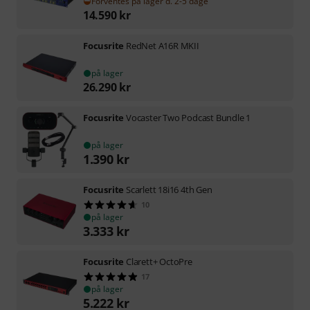
Forventes på lager d. 2-5 dage
14.590
kr
Focusrite
RedNet A16R MKII
på lager
26.290
kr
Focusrite
Vocaster Two Podcast Bundle 1
på lager
1.390
kr
Focusrite
Scarlett 18i16 4th Gen
10
på lager
3.333
kr
Focusrite
Clarett+ OctoPre
17
på lager
5.222
kr