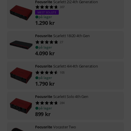
Focusrite
Scarlett 2i2 4th Generation
307
MEST SOLGTE
på lager
1.290
kr
Focusrite
Scarlett 18i20 4th Gen
27
på lager
4.090
kr
Focusrite
Scarlett 4i4 4th Generation
105
på lager
1.790
kr
Focusrite
Scarlett Solo 4th Gen
284
på lager
899
kr
Focusrite
Vocaster Two