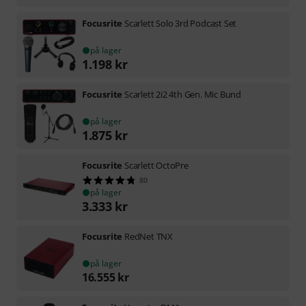
Focusrite
Scarlett Solo 3rd Podcast Set
på lager
1.198
kr
Focusrite
Scarlett 2i2 4th Gen. Mic Bund
på lager
1.875
kr
Focusrite
Scarlett OctoPre
80
på lager
3.333
kr
Focusrite
RedNet TNX
på lager
16.555
kr