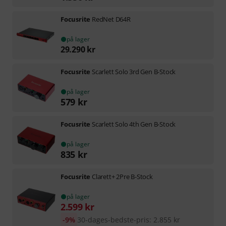
Focusrite
RedNet D64R
på lager
29.290
kr
Focusrite
Scarlett Solo 3rd Gen B-Stock
på lager
579
kr
Focusrite
Scarlett Solo 4th Gen B-Stock
på lager
835
kr
Focusrite
Clarett+ 2Pre B-Stock
på lager
2.599
kr
-9%
30-dages-bedste-pris
:
2.855
kr