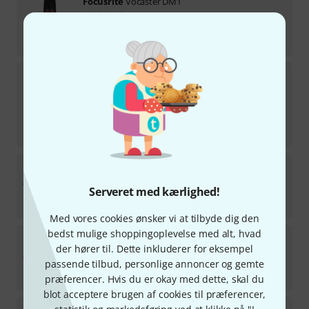
Focusrite
Vocaster DM1
1
på lager
225
kr
Focusrite
Clarett+ 2Pre
31
på lager
3.090
kr
-7%
30-dages-bedste-pris
:
3.333
kr
Focusrite
Red 16 Line
1
Serveret med kærlighed!
Forventes på lager d. 1-2 uger
26.290
kr
Med vores cookies ønsker vi at tilbyde dig den
bedst mulige shoppingoplevelse med alt, hvad
Focusrite
RedNet D16R MKII
der hører til. Dette inkluderer for eksempel
på lager
passende tilbud, personlige annoncer og gemte
18.790
kr
præferencer. Hvis du er okay med dette, skal du
blot acceptere brugen af cookies til præferencer,
Focusrite
ISA ADN8