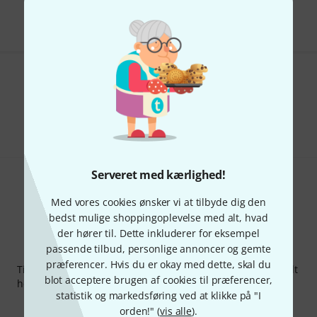
Alle priser er inkl. moms
Kan du lide det du ser?
Del
Hjælp og feedback
Serveret med kærlighed!
Med vores cookies ønsker vi at tilbyde dig den
bedst mulige shoppingoplevelse med alt, hvad
der hører til. Dette inkluderer for eksempel
passende tilbud, personlige annoncer og gemte
Thomann Newsletter
præferencer. Hvis du er okay med dette, skal du
Tilmeld dig Thomann Nyhedsbrevet på engelsk og med lidt
blot acceptere brugen af cookies til præferencer,
held kan du vinde en af
50 gavekort
hver værdi
50 €
!
statistik og markedsføring ved at klikke på "I
Inspirerende bidrag
Tilbud
Thomann-indsigter
orden!" (
vis alle
).