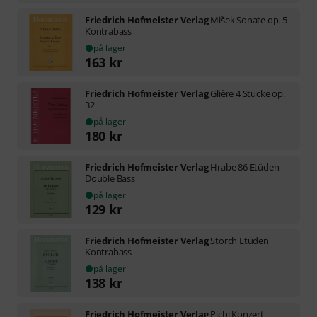
Friedrich Hofmeister Verlag
Mišek Sonate op. 5
Kontrabass
på lager
163
kr
Friedrich Hofmeister Verlag
Glière 4 Stücke op.
32
på lager
180
kr
Friedrich Hofmeister Verlag
Hrabe 86 Etüden
Double Bass
på lager
129
kr
Friedrich Hofmeister Verlag
Storch Etüden
Kontrabass
på lager
138
kr
Friedrich Hofmeister Verlag
Pichl Konzert