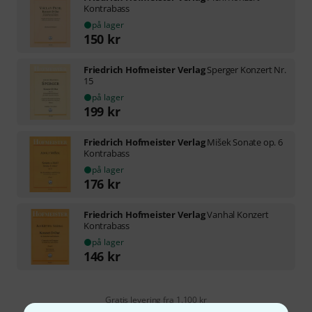
Kontrabass
på lager
150
kr
Friedrich Hofmeister Verlag
Sperger Konzert Nr.
15
på lager
199
kr
Friedrich Hofmeister Verlag
Mišek Sonate op. 6
Kontrabass
på lager
176
kr
Friedrich Hofmeister Verlag
Vanhal Konzert
Kontrabass
på lager
146
kr
Gratis levering fra 1.100 kr