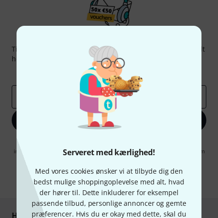
Thomann Newsletter
Tilmeld dig Thomann Nyhedsbrevet på engelsk og med lidt
held kan du vinde en af
50 gavekort
hver værdi
50 €
!
Inspirerende bidrag
Tilbud
Thomann-indsigter
Email adresse
*
Tilmeld dig nu
Når jeg klikker på "Tilmeld dig nu", erklærer jeg mig samtidig
indforstået med at modtage e-mail-reklame. Dette tilsagn kan når som
Serveret med kærlighed!
helst trækkes tilbage. Find yderligere informationer i vores
informationer om databeskyttelse
.
Med vores cookies ønsker vi at tilbyde dig den
bedst mulige shoppingoplevelse med alt, hvad
* Obligatorisk felt
der hører til. Dette inkluderer for eksempel
passende tilbud, personlige annoncer og gemte
præferencer. Hvis du er okay med dette, skal du
Handl og betal sikkert