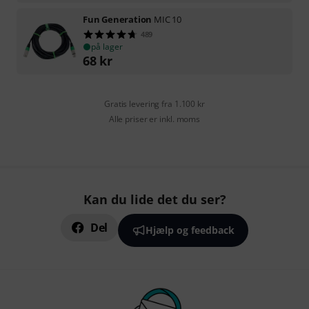
Fun Generation
MIC 10
489
på lager
68
kr
Gratis levering fra 1.100 kr
Alle priser er inkl. moms
Kan du lide det du ser?
Del
Hjælp og feedback