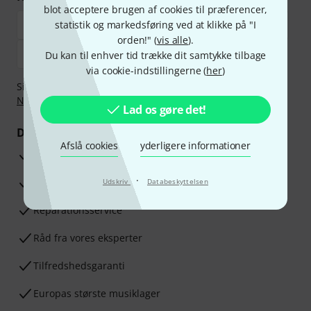
blot acceptere brugen af cookies til præferencer,
statistik og markedsføring ved at klikke på "I
orden!" (
vis alle
).
Du kan til enhver tid trække dit samtykke tilbage
via cookie-indstillingerne (
her
)
Sikker betaling med Bankoverførsel, PayPal,
Klarna Betal
Nu
,
Klarna betaling i rater
eller Kreditkort.
Lad os gøre det!
Dine fordele
Afslå cookies
yderligere informationer
3 års Thomann Garanti
·
30 dages money back garanti
Udskriv
Databeskyttelsen
Reparationsservice
Råd fra vores eksperter
Tilfredshedsgaranti
Europas største musiklager