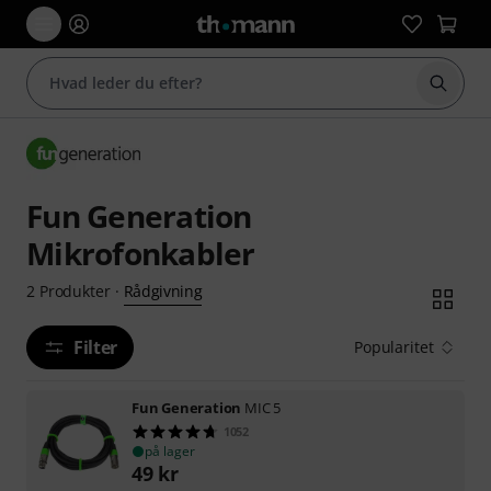
Start 
Fun Generation
Mikrofonkabler
Rådgivning
2
Produkter
·
Filter
Popularitet
Fun Generation
MIC 5
1052
på lager
49
kr