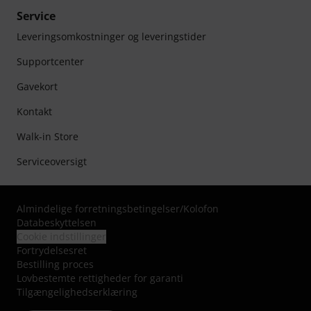
Service
Leveringsomkostninger og leveringstider
Supportcenter
Gavekort
Kontakt
Walk-in Store
Serviceoversigt
Almindelige forretningsbetingelser
/
Kolofon
Databeskyttelsen
Cookie indstillinger
Fortrydelsesret
Bestilling proces
Lovbestemte rettigheder for garanti
Tilgængelighedserklæring