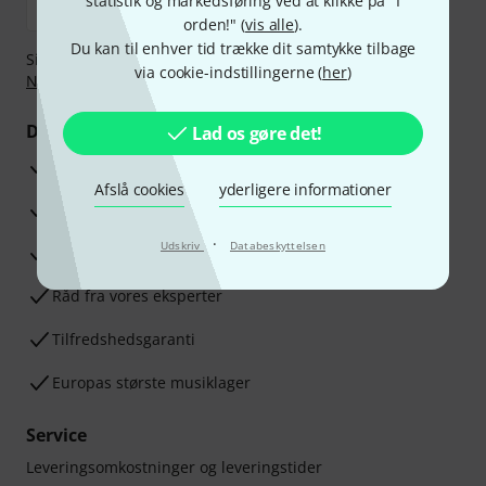
statistik og markedsføring ved at klikke på "I
orden!" (
vis alle
).
Du kan til enhver tid trække dit samtykke tilbage
Sikker betaling med Bankoverførsel, PayPal,
Klarna Betal
via cookie-indstillingerne (
her
)
Nu
,
Klarna betaling i rater
eller Kreditkort.
Dine fordele
Lad os gøre det!
3 års Thomann Garanti
Afslå cookies
yderligere informationer
30 dages money back garanti
·
Udskriv
Databeskyttelsen
Reparationsservice
Råd fra vores eksperter
Tilfredshedsgaranti
Europas største musiklager
Service
Leveringsomkostninger og leveringstider