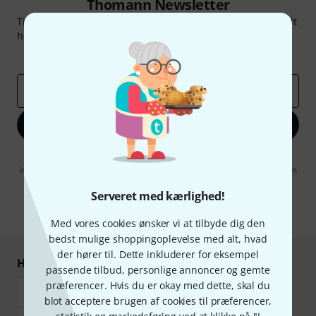
Thomann Newsletter
Tilmeld dig Thomann Nyhedsbrevet på engelsk og med lidt
held kan du vinde en af
50 gavekort
hver værdi
50 €
!
Inspirerende bidrag
Tilbud
Thomann-indsigter
Email adresse
*
Tilmeld dig nu
Når jeg klikker på "Tilmeld dig nu", erklærer jeg mig samtidig
indforstået med at modtage e-mail-reklame. Dette tilsagn kan når som
helst trækkes tilbage. Find yderligere informationer i vores
informationer om databeskyttelse
.
Serveret med kærlighed!
* Obligatorisk felt
Med vores cookies ønsker vi at tilbyde dig den
bedst mulige shoppingoplevelse med alt, hvad
der hører til. Dette inkluderer for eksempel
Handl og betal sikkert
passende tilbud, personlige annoncer og gemte
præferencer. Hvis du er okay med dette, skal du
blot acceptere brugen af cookies til præferencer,