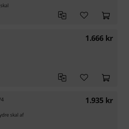
 skal
1.666
kr
1.935
kr
/4
dre skal af