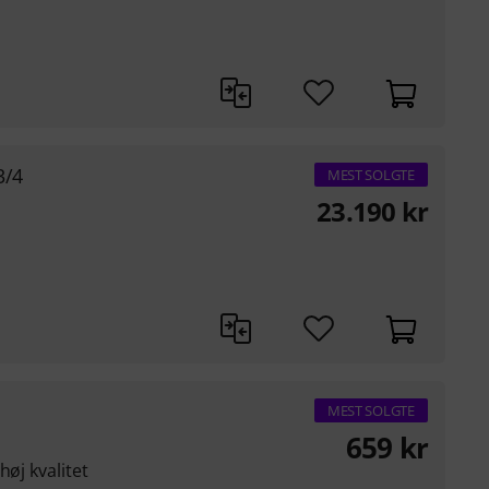
3/4
MEST SOLGTE
23.190
kr
MEST SOLGTE
659
kr
høj kvalitet