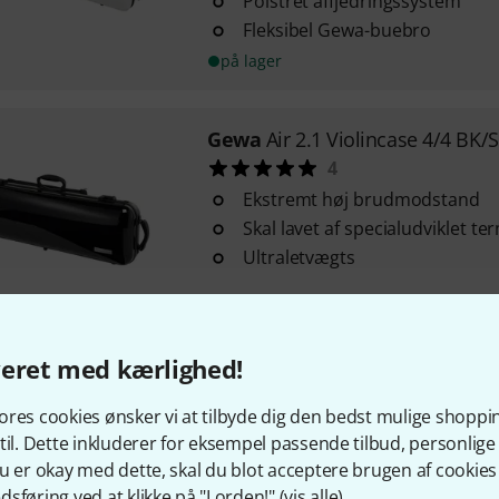
Polstret affjedringssystem
Fleksibel Gewa-buebro
på lager
Gewa
Air 2.1 Violincase 4/4 BK/
4
Ekstremt høj brudmodstand
Skal lavet af specialudviklet t
Ultraletvægts
på lager
veret med kærlighed!
Gewa
High Performance Carbon
Kulfiberskal lavet af 100% højt
res cookies ønsker vi at tilbyde dig den bedst mulige shoppi
Polstret affjedringssystem
til. Dette inkluderer for eksempel passende tilbud, personli
u er okay med dette, skal du blot acceptere brugen af cookies t
Magnetisk bueholder
sføring ved at klikke på "I orden!" (
vis alle
).