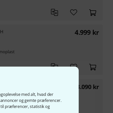
4.999
kr
SH
ermoplast
13.090
kr
 2.7 DB
ydende kulfiberstof
ngoplevelse med alt, hvad der
ge annoncer og gemte præferencer.
il præferencer, statistik og