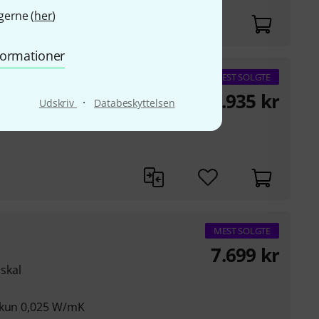
gerne (
her
)
nformationer
4
MEST SOLGTE
1.935
kr
·
Udskriv
Databeskyttelsen
MEST SOLGTE
7.699
kr
 skal
 kun 0,025 W/mK