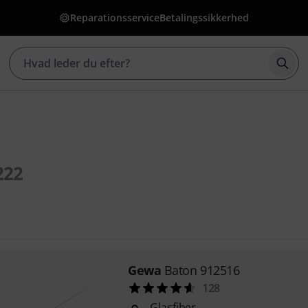
Reparationsservice
Betalingssikkerhed
Star
222
Gewa
Baton 912516
128
Glasfiber