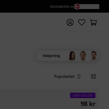
Kontakt
Om os
DA / KR
t søgning med søgeord {searchTerm}
Rådgivning
Popularitet
MEST SOLGTE
98
kr