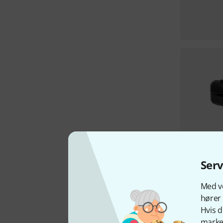
Ser
Med vo
hører 
Hvis d
marked