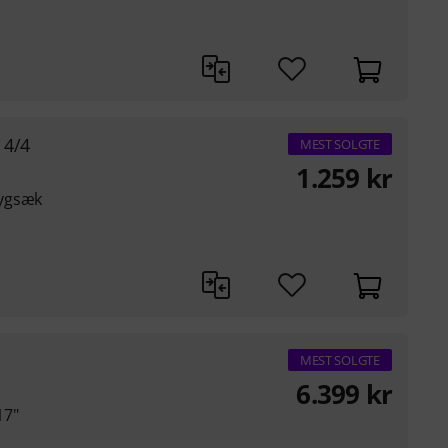
 4/4
MEST SOLGTE
1.259
kr
rygsæk
MEST SOLGTE
6.399
kr
17"