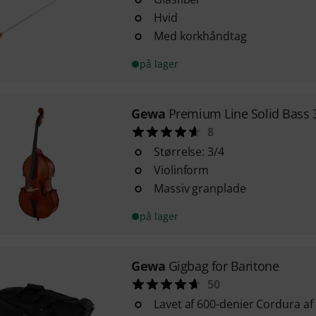
Hvid
Med korkhåndtag
på lager
Gewa
Premium Line Solid Bass 
8
Størrelse: 3/4
Violinform
Massiv granplade
på lager
Gewa
Gigbag for Baritone
50
Lavet af 600-denier Cordura af 