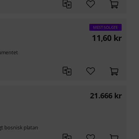
MEST SOLGTE
11,60
kr
rumentet
21.666
kr
gt bosnisk platan