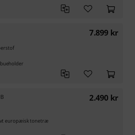
7.899
kr
berstof
 bueholder
2.490
kr
MB
ivt europæisk tonetræ