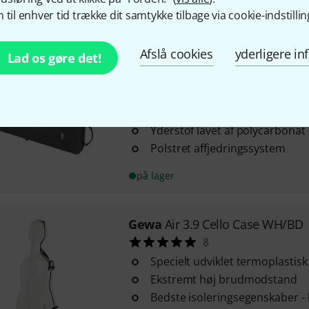
 til enhver tid trække dit samtykke tilbage via cookie-indstillin
på lager
Afslå cookies
yderligere i
Lad os gøre det!
Gewa
Pure Violin Case 2.4 GY 4/
32
Rektangulær violinkasse
Yderstof lavet af polycarbonat
Polstret affjedringssystem
på lager
Gewa
Air 3.9 Cello Case WH/BD
8
Specielt udviklet termoplastisk
Ekstremt høj brudmodstand
Bedste isoleringsegenskaber -