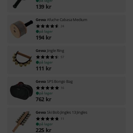
på lager
139
kr
Gewa
Afuche Cabasa Medium
24
på lager
194
kr
Gewa
Jingle Ring
57
på lager
111
kr
Gewa
SPS Bongo Bag
16
på lager
762
kr
Gewa
Ski Bob Jingles 13 Jingles
11
på lager
225
kr