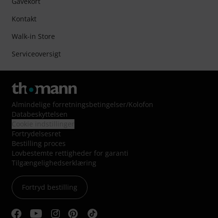
Gavekort
Kontakt
Walk-in Store
Serviceoversigt
Almindelige forretningsbetingelser
/
Kolofon
Databeskyttelsen
Cookie indstillinger
Fortrydelsesret
Bestilling proces
Lovbestemte rettigheder for garanti
Tilgængelighedserklæring
Fortryd bestilling