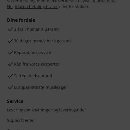
Sikker betaling med Bankoverførsel, PayPal,
Klarna Betal
Nu
,
Klarna betaling i rater
eller Kreditkort.
Dine fordele
3 års Thomann Garanti
30 dages money back garanti
Reparationsservice
Råd fra vores eksperter
Tilfredshedsgaranti
Europas største musiklager
Service
Leveringsomkostninger og leveringstider
Supportcenter