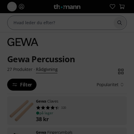
Start 
Gewa Percussion
Rådgivning
27
Produkter
·
Filter
Popularitet
Gewa
Claves
320
på lager
38
kr
Gewa
Fingercymbals