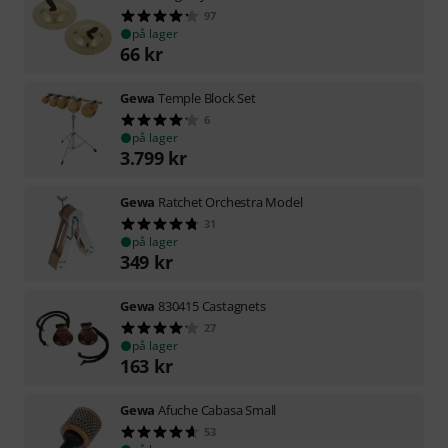
97
på lager
66
kr
Gewa
Temple Block Set
6
på lager
3.799
kr
Gewa
Ratchet Orchestra Model
31
på lager
349
kr
Gewa
830415 Castagnets
27
på lager
163
kr
Gewa
Afuche Cabasa Small
53