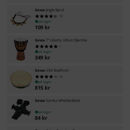
Gewa
Jingle Band
75
på lager
109
kr
Gewa
7" Liberty Urban Djembe
1
på lager
349
kr
Gewa
Irish Bodhran
32
på lager
815
kr
Gewa
Samba Whistle Black
på lager
84
kr