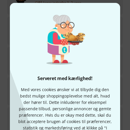
På lager indenfor 1–2 uger
466
kr
Gewa
Table Bell 830330
13
På lager indenfor 7–9 uger
147
kr
Gewa
Agogo Wood
20
på lager
70
kr
Serveret med kærlighed!
Gewa
13" Liberty Urban Djembe
1
Med vores cookies ønsker vi at tilbyde dig den
på lager
bedst mulige shoppingoplevelse med alt, hvad
1.777
kr
der hører til. Dette inkluderer for eksempel
passende tilbud, personlige annoncer og gemte
Gewa
10" Liberty Urban Djembe
præferencer. Hvis du er okay med dette, skal du
blot acceptere brugen af cookies til præferencer,
på lager
statistik og markedsføring ved at klikke på "I
888
kr