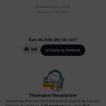
Gratis levering fra 1.100 kr
Alle priser er inkl. moms
Kan du lide det du ser?
Del
Hjælp og feedback
Thomann Newsletter
Tilmeld dig Thomann Nyhedsbrevet på engelsk og med lidt
held kan du vinde en af
50 gavekort
hver værdi
50 €
!