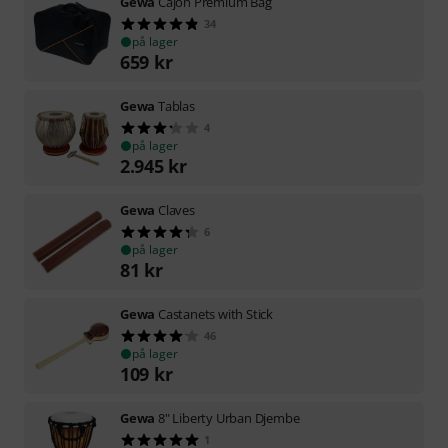
Gewa
Cajon Premium Bag
34
på lager
659
kr
Gewa
Tablas
4
på lager
2.945
kr
Gewa
Claves
6
på lager
81
kr
Gewa
Castanets with Stick
46
på lager
109
kr
Gewa
8" Liberty Urban Djembe
1