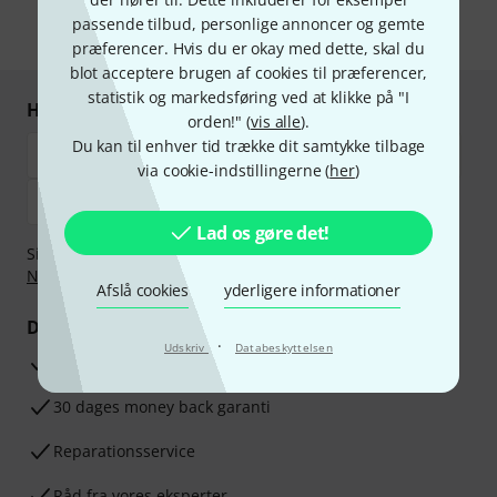
passende tilbud, personlige annoncer og gemte
* Obligatorisk felt
præferencer. Hvis du er okay med dette, skal du
blot acceptere brugen af cookies til præferencer,
statistik og markedsføring ved at klikke på "I
Handl og betal sikkert
orden!" (
vis alle
).
Du kan til enhver tid trække dit samtykke tilbage
via cookie-indstillingerne (
her
)
Lad os gøre det!
Sikker betaling med Bankoverførsel, PayPal,
Klarna Betal
Nu
,
Klarna betaling i rater
eller Kreditkort.
Afslå cookies
yderligere informationer
Dine fordele
·
Udskriv
Databeskyttelsen
3 års Thomann Garanti
30 dages money back garanti
Reparationsservice
Råd fra vores eksperter