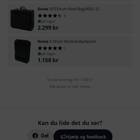
Gewa
SPS Drum Rack Bag MDS-12
8
på lager
2.299
kr
Gewa
E-Drum Module Backpack
1
på lager
1.158
kr
Gratis levering fra 1.100 kr
Alle priser er inkl. moms
Kan du lide det du ser?
Del
Hjælp og feedback