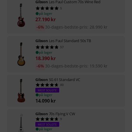
Gibson
Les Paul Custom 70s Wine Red
5
på lager
27.190
kr
-6%
30-dages-bedste-pris
:
28.990
kr
Gibson
Les Paul Standard 50s TB
57
på lager
18.390
kr
-6%
30-dages-bedste-pris
:
19.590
kr
Gibson
SG 61 Standard VC
80
MEST SOLGTE
på lager
14.090
kr
Gibson
70s Flying V CW
9
MEST SOLGTE
på lager