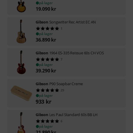
på lager
19.090
kr
Gibson
Songwriter Rec Artist EC AN
1
på lager
36.890
kr
Gibson
1964 ES-335 Reissue 60s CH VOS
7
på lager
39.290
kr
Gibson
P90 Soapbar Creme
29
på lager
933
kr
Gibson
Les Paul Standard 60s BB LH
6
på lager
21.890
kr