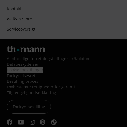
Kontakt
Walk-in Store
Serviceoversigt
Almindelige forretningsbetingelser
/
Kolofon
Databeskyttelsen
Cookie indstillinger
Fortrydelsesret
Bestilling proces
Lovbestemte rettigheder for garanti
Tilgængelighedserklæring
Fortryd bestilling