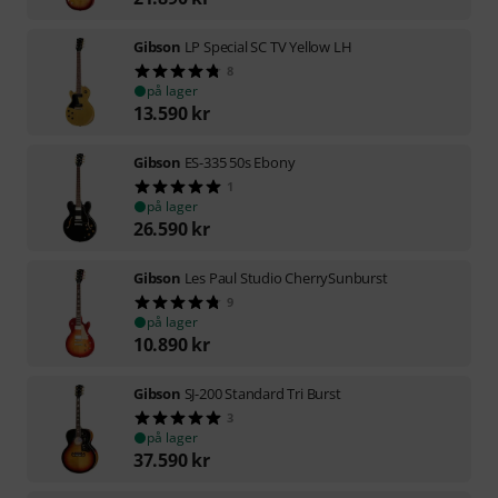
Gibson
LP Special SC TV Yellow LH
8
på lager
13.590
kr
Gibson
ES-335 50s Ebony
1
på lager
26.590
kr
Gibson
Les Paul Studio CherrySunburst
9
på lager
10.890
kr
Gibson
SJ-200 Standard Tri Burst
3
på lager
37.590
kr