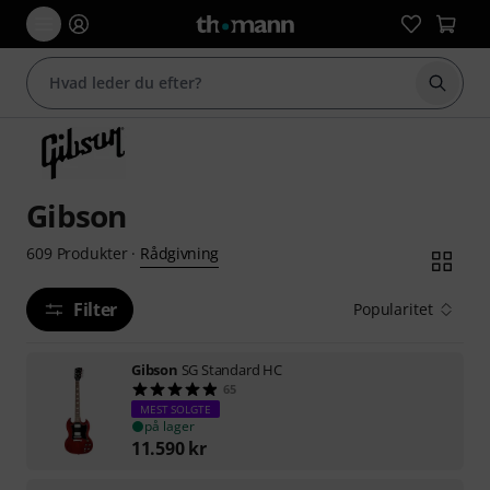
Start 
Gibson
Rådgivning
609
Produkter
·
Filter
Popularitet
Gibson
SG Standard HC
65
MEST SOLGTE
på lager
11.590
kr