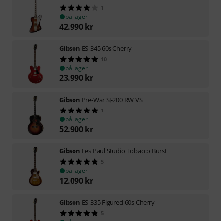
1
på lager
42.990
kr
Gibson
ES-345 60s Cherry
10
på lager
23.990
kr
Gibson
Pre-War SJ-200 RW VS
1
på lager
52.900
kr
Gibson
Les Paul Studio Tobacco Burst
5
på lager
12.090
kr
Gibson
ES-335 Figured 60s Cherry
5