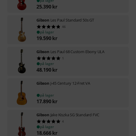
på lager
25.390
kr
Gibson
Les Paul Standard 50s GT
46
på lager
19.590
kr
Gibson
Les Paul 68 Custom Ebony ULA
1
på lager
48.190
kr
Gibson
J-45 Century 12-Fret VA
på lager
17.890
kr
Gibson
Jake Kiszka SG Standard FVC
4
på lager
18.666
kr