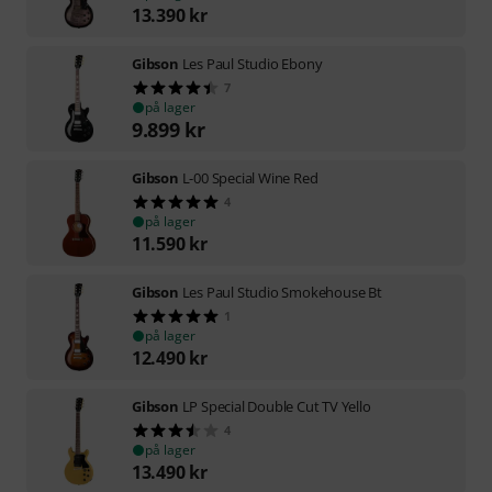
13.390
kr
Gibson
Les Paul Studio Ebony
7
på lager
9.899
kr
Gibson
L-00 Special Wine Red
4
på lager
11.590
kr
Gibson
Les Paul Studio Smokehouse Bt
1
på lager
12.490
kr
Gibson
LP Special Double Cut TV Yello
4
på lager
13.490
kr