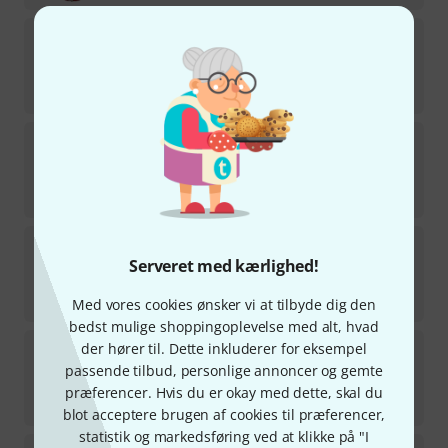
Gibson
J-45 Century 12 Fret EB
på lager
17.890
kr
Gibson
LP 57 Custom 3PU Bigsby VOS
2
på lager
54.800
kr
Gibson
1959 ES-355 Reissue EB ULA
Serveret med kærlighed!
3
på lager
52.590
kr
Med vores cookies ønsker vi at tilbyde dig den
bedst mulige shoppingoplevelse med alt, hvad
Gibson
SG Custom EB GH
der hører til. Dette inkluderer for eksempel
5
passende tilbud, personlige annoncer og gemte
på lager
præferencer. Hvis du er okay med dette, skal du
33.690
kr
blot acceptere brugen af cookies til præferencer,
statistik og markedsføring ved at klikke på "I