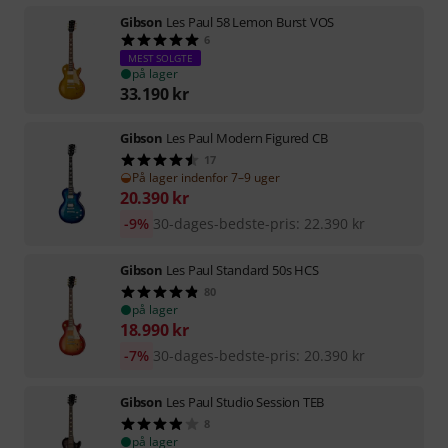
Gibson
Les Paul 58 Lemon Burst VOS
6
MEST SOLGTE
på lager
33.190
kr
Gibson
Les Paul Modern Figured CB
17
På lager indenfor 7–9 uger
20.390
kr
-9%
30-dages-bedste-pris
:
22.390
kr
Gibson
Les Paul Standard 50s HCS
80
på lager
18.990
kr
-7%
30-dages-bedste-pris
:
20.390
kr
Gibson
Les Paul Studio Session TEB
8
på lager