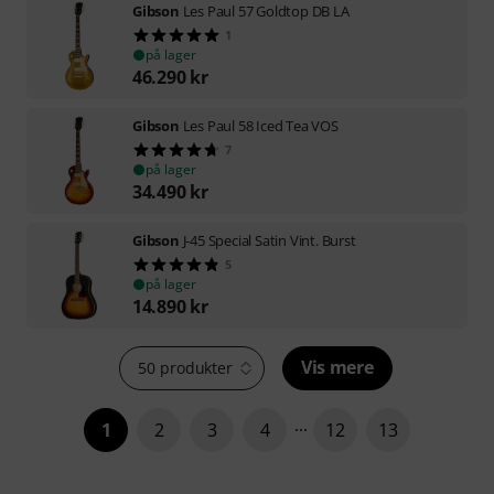
Gibson
Les Paul 57 Goldtop DB LA
1
på lager
46.290
kr
Gibson
Les Paul 58 Iced Tea VOS
7
på lager
34.490
kr
Gibson
J-45 Special Satin Vint. Burst
5
på lager
14.890
kr
Vis mere
50 produkter
1
2
3
4
12
13