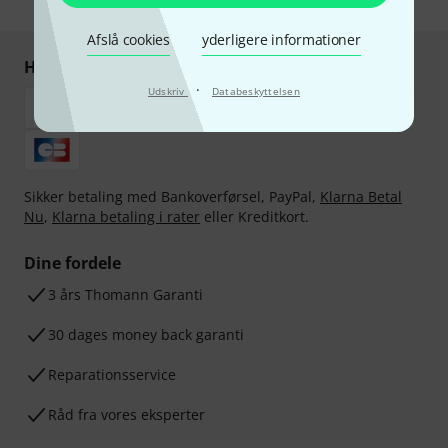
Afslå cookies
yderligere informationer
Handl og betal sikkert
·
Udskriv
Databeskyttelsen
Sikker betaling med Bankoverførsel, PayPal,
Klarna Betal
Nu
,
Klarna betaling i rater
eller Kreditkort.
Dine fordele
3 års Thomann Garanti
30 dages money back garanti
Reparationsservice
Råd fra vores eksperter