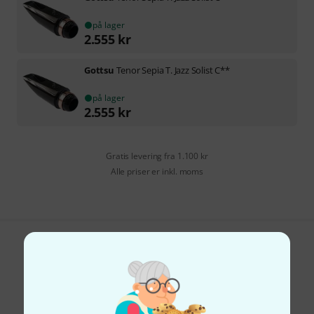
på lager
2.555
kr
Gottsu
Tenor Sepia T. Jazz Solist C**
på lager
2.555
kr
Gratis levering fra 1.100 kr
Alle priser er inkl. moms
Kan du lide det du ser?
Del
Hjælp og feedback