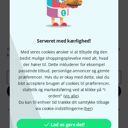
Serveret med kærlighed!
Thomann Newsletter
Tilmeld dig Thomann Nyhedsbrevet på engelsk og med lidt
Med vores cookies ønsker vi at tilbyde dig den
held kan du vinde en af
50 gavekort
hver værdi
50 €
!
bedst mulige shoppingoplevelse med alt, hvad
Inspirerende bidrag
Tilbud
Thomann-indsigter
der hører til. Dette inkluderer for eksempel
passende tilbud, personlige annoncer og gemte
præferencer. Hvis du er okay med dette, skal du
Email adresse
*
blot acceptere brugen af cookies til præferencer,
statistik og markedsføring ved at klikke på "I
Tilmeld dig nu
orden!" (
vis alle
).
Du kan til enhver tid trække dit samtykke tilbage
Når jeg klikker på "Tilmeld dig nu", erklærer jeg mig samtidig
via cookie-indstillingerne (
her
)
indforstået med at modtage e-mail-reklame. Dette tilsagn kan når som
helst trækkes tilbage. Find yderligere informationer i vores
informationer om databeskyttelse
.
Lad os gøre det!
* Obligatorisk felt