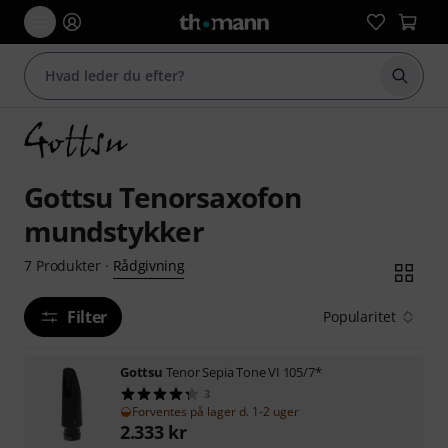
Start 
Gottsu Tenorsaxofon
mundstykker
Rådgivning
7
Produkter
·
Filter
Popularitet
Gottsu
Tenor Sepia Tone VI 105/7*
3
Forventes på lager d. 1-2 uger
2.333
kr