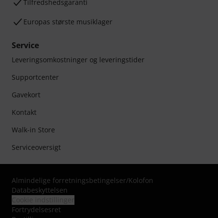
Tilfredshedsgaranti
Europas største musiklager
Service
Leveringsomkostninger og leveringstider
Supportcenter
Gavekort
Kontakt
Walk-in Store
Serviceoversigt
Almindelige forretningsbetingelser
/
Kolofon
Databeskyttelsen
Cookie indstillinger
Fortrydelsesret