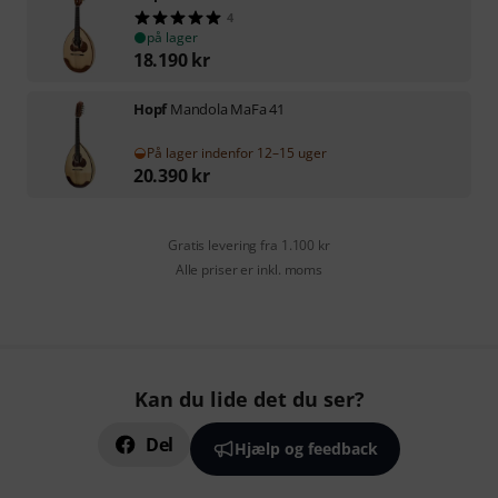
4
på lager
18.190
kr
Hopf
Mandola MaFa 41
På lager indenfor 12–15 uger
20.390
kr
Gratis levering fra 1.100 kr
Alle priser er inkl. moms
Kan du lide det du ser?
Del
Hjælp og feedback