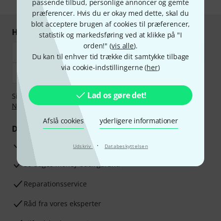
passende tilbud, personlige annoncer og gemte
præferencer. Hvis du er okay med dette, skal du
blot acceptere brugen af cookies til præferencer,
Handl og betal sikkert
statistik og markedsføring ved at klikke på "I
orden!" (
vis alle
).
Du kan til enhver tid trække dit samtykke tilbage
via cookie-indstillingerne (
her
)
Lad os gøre det!
Sikker betaling med Bankoverførsel, PayPal,
Klarna Betal
Nu
,
Klarna betaling i rater
eller Kreditkort.
Afslå cookies
yderligere informationer
Dine fordele
3 års Thomann Garanti
·
Udskriv
Databeskyttelsen
30 dages money back garanti
Reparationsservice
Råd fra vores eksperter