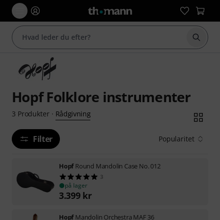
Start 
Hopf Folklore instrumenter
Rådgivning
3
Produkter
·
Filter
Popularitet
Hopf
Round Mandolin Case No. 012
3
på lager
3.399
kr
Hopf
Mandolin Orchestra MAF 36