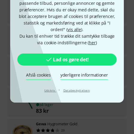
passende tilbud, personlige annoncer og gemte
8
præferencer. Hvis du er okay med dette, skal du
på lager
blot acceptere brugen af cookies til præferencer,
75
kr
statistik og markedsføring ved at klikke på "I
orden!" (
vis alle
).
Gewa
Hygrometer Silver
Du kan til enhver tid trække dit samtykke tilbage
22
via cookie-indstillingerne (
på lager
her
)
115
kr
Lad os gøre det!
TFA
Moxx Thermo-Hygrometer
5
på lager
Afslå cookies
yderligere informationer
98
kr
·
Udskriv
Databeskyttelsen
Grover
Humidifier Violin/Viola
6
på lager
83
kr
Gewa
Hygrometer Gold
29