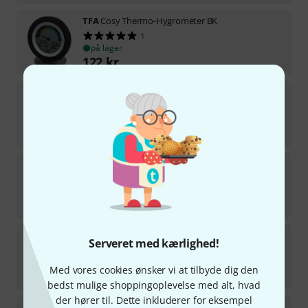
TFA
Cosy Thermo-Hygrometer BK
1
på lager
122
kr
TFA
Thermo-Hygrometer BK Set of 2
10
på lager
98
kr
TFA
Schimmel Radar Hygrometer
11
På lager indenfor 1–2 uger
199
kr
TFA
Cosy Thermo-Hygrometer SG
Serveret med kærlighed!
24
på lager
Med vores cookies ønsker vi at tilbyde dig den
128
kr
bedst mulige shoppingoplevelse med alt, hvad
der hører til. Dette inkluderer for eksempel
TFA
Digital Thermo-Hygrometer BK