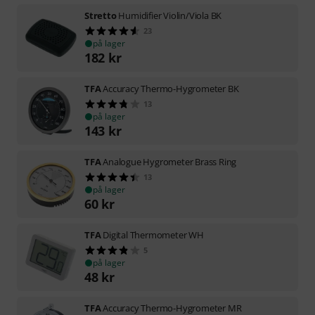
Stretto
Humidifier Violin/Viola BK
23
på lager
182
kr
TFA
Accuracy Thermo-Hygrometer BK
13
på lager
143
kr
TFA
Analogue Hygrometer Brass Ring
13
på lager
60
kr
TFA
Digital Thermometer WH
5
på lager
48
kr
TFA
Accuracy Thermo-Hygrometer MR