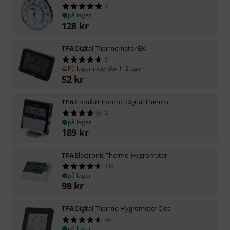
2
på lager
128
kr
TFA
Digital Thermometer BK
3
På lager indenfor 1–2 uger
52
kr
TFA
Comfort Control Digital Thermo
2
på lager
189
kr
TFA
Electronic Thermo-Hygrometer
112
på lager
98
kr
TFA
Digital Thermo-Hygrometer Cloc
40
på lager