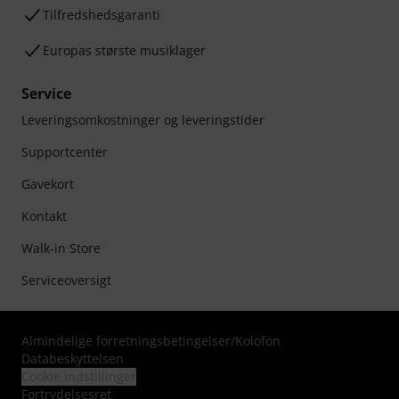
Tilfredshedsgaranti
Europas største musiklager
Service
Leveringsomkostninger og leveringstider
Supportcenter
Gavekort
Kontakt
Walk-in Store
Serviceoversigt
Almindelige forretningsbetingelser
/
Kolofon
Databeskyttelsen
Cookie indstillinger
Fortrydelsesret