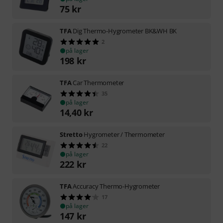
75
kr
TFA
Dig Thermo-Hygrometer BK&WH BK
2
på lager
198
kr
TFA
Car Thermometer
35
på lager
14,40
kr
Stretto
Hygrometer / Thermometer
22
på lager
222
kr
TFA
Accuracy Thermo-Hygrometer
17
på lager
147
kr