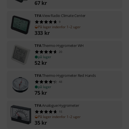
67
kr
TFA
View Radio Climate Center
9
På lager indenfor 1–2 uger
333
kr
TFA
Thermo-Hygrometer WH
20
på lager
52
kr
TFA
Thermo-Hygrometer Red Hands
48
på lager
75
kr
TFA
Analogue Hygrometer
15
På lager indenfor 1–2 uger
35
kr