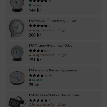
41
på lager
144
kr
TFA
Precision Thermo-Hygrometer
6
På lager indenfor 1–2 uger
208
kr
TFA
Thermo-Hygrometer Colour
41
På lager indenfor 1–2 uger
151
kr
TFA
Analogue Thermo-Hygrometer
10
på lager
75
kr
TFA
Digital In-Outdoor Thermometer
4
På lager indenfor 1–2 uger