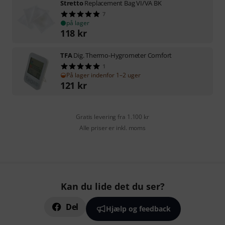
Stretto
Replacement Bag VI/VA BK
7
på lager
118
kr
TFA
Dig. Thermo-Hygrometer Comfort
1
På lager indenfor 1–2 uger
121
kr
Gratis levering fra 1.100 kr
Alle priser er inkl. moms
Kan du lide det du ser?
Del
Hjælp og feedback