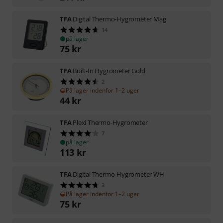
TFA
Digital Thermo-Hygrometer Mag
14
på lager
75
kr
TFA
Built-In Hygrometer Gold
2
På lager indenfor 1–2 uger
44
kr
TFA
Plexi Thermo-Hygrometer
7
på lager
113
kr
TFA
Digital Thermo-Hygrometer WH
3
På lager indenfor 1–2 uger
75
kr