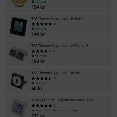
på lager
154
kr
TFA
Thermo-Hygrometer Style BK
44
på lager
144
kr
TFA
Thermo-Hygrometer WH Set of 4
4
på lager
150
kr
TFA
Thermo-Hygrometer Travel
17
på lager
60
kr
TFA
Dig Thermo-Hygrometer BK&WH WH
2
Forventes på lager d. 2-5 dage
211
kr