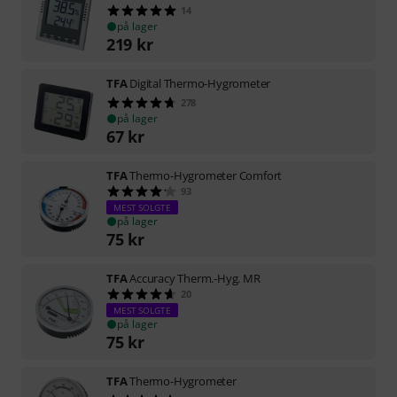
14
på lager
219
kr
TFA
Digital Thermo-Hygrometer
278
på lager
67
kr
TFA
Thermo-Hygrometer Comfort
93
MEST SOLGTE
på lager
75
kr
TFA
Accuracy Therm.-Hyg. MR
20
MEST SOLGTE
på lager
75
kr
TFA
Thermo-Hygrometer