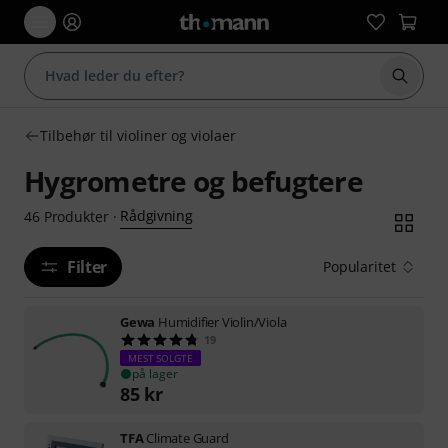
Start 
Tilbehør til violiner og violaer
Hygrometre og befugtere
Rådgivning
46
Produkter
·
Filter
Popularitet
Gewa
Humidifier Violin/Viola
19
MEST SOLGTE
på lager
85
kr
TFA
Climate Guard