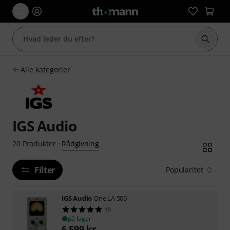
Start 
Alle kategorier
IGS Audio
Rådgivning
20
Produkter
·
Filter
Popularitet
IGS Audio
One LA 500
18
på lager
6.599
kr