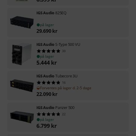
IGS Audio
825EQ
på lager
29.690
kr
IGS Audio
S-Type 500 VU
30
på lager
5.444
kr
IGS Audio
Tubecore 3U
16
Forventes på lager d. 2-5 dage
22.090
kr
IGS Audio
Panzer 500
22
på lager
6.799
kr