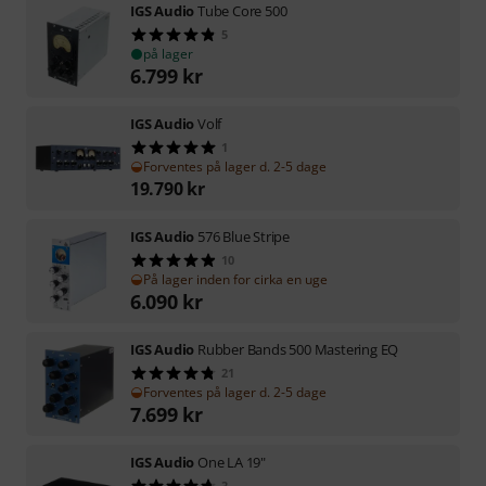
IGS Audio
Tube Core 500
5
på lager
6.799
kr
IGS Audio
Volf
1
Forventes på lager d. 2-5 dage
19.790
kr
IGS Audio
576 Blue Stripe
10
På lager inden for cirka en uge
6.090
kr
IGS Audio
Rubber Bands 500 Mastering EQ
21
Forventes på lager d. 2-5 dage
7.699
kr
IGS Audio
One LA 19"
3