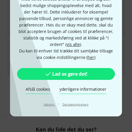
IGS Audio
V8 Compressor B-Stock
bedst mulige shoppingoplevelse med alt, hvad
der hører til. Dette inkluderer for eksempel
på lager
passende tilbud, personlige annoncer og gemte
15.890
kr
præferencer. Hvis du er okay med dette, skal du
-6%
30-dages-bedste-pris
:
16.890
kr
blot acceptere brugen af cookies til præferencer,
statistik og markedsføring ved at klikke på "I
IGS Audio
IQ505 B-Stock
orden!" (
vis alle
).
Du kan til enhver tid trække dit samtykke tilbage
på lager
via cookie-indstillingerne (
her
)
3.799
kr
-7%
30-dages-bedste-pris
:
4.099
kr
Lad os gøre det!
Gratis levering fra 1.100 kr
Afslå cookies
yderligere informationer
Alle priser er inkl. moms
·
Udskriv
Databeskyttelsen
Kan du lide det du ser?