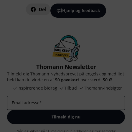
Del
Hjælp og feedback
Thomann Newsletter
Tilmeld dig Thomann Nyhedsbrevet på engelsk og med lidt
held kan du vinde en af
50 gavekort
hver værdi
50 €
!
Inspirerende bidrag
Tilbud
Thomann-indsigter
Email adresse
*
Tilmeld dig nu
Når jeg klikker på "Tilmeld dig nu", erklærer jeg mig samtidig