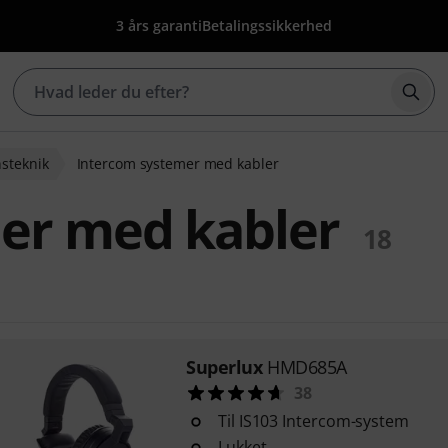
3 års garanti
Betalingssikkerhed
Star
steknik
Intercom systemer med kabler
er med kabler
18
Superlux
HMD685A
38
Til IS103 Intercom-system
Lukket