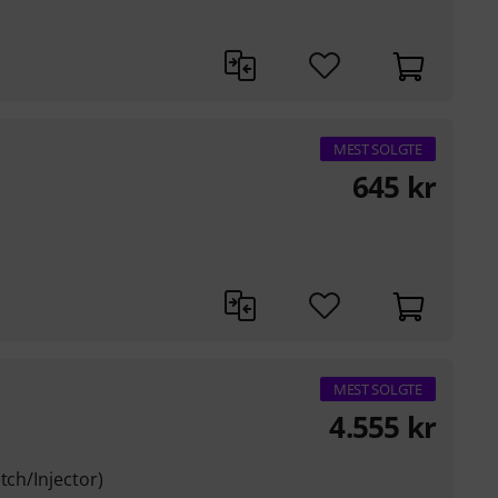
MEST SOLGTE
645
kr
MEST SOLGTE
4.555
kr
tch/Injector)