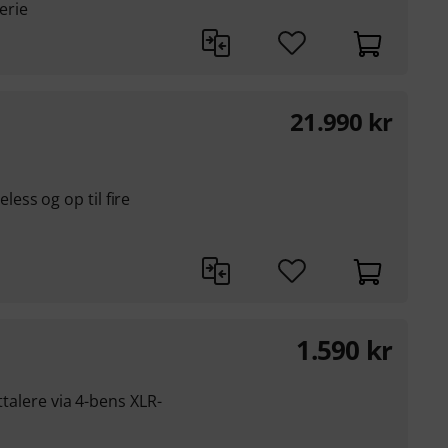
erie
21.990
kr
ss og op til fire
1.590
kr
jttalere via 4-bens XLR-