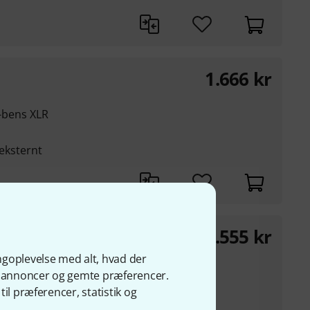
1.666
kr
 4-bens XLR
 eksternt
1.555
kr
ngoplevelse med alt, hvad der
iske barrierer
ge annoncer og gemte præferencer.
r, butikker,
il præferencer, statistik og
esøgsbokse på