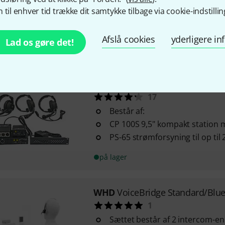
plejehjem
 til enhver tid trække dit samtykke tilbage via cookie-indstillin
Infrarøde sensorer registrerer
foran enheden
Afslå cookies
yderligere i
Lad os gøre det!
på lager
Axxent
Intercom-Set 1
17
Består af:
CP 100S 9,5" kompakt station 
PS-65 strømforsyning til op til 
på lager
WHD
VoiceBridge Standard/Blu
1
Sættet består af 2 intercom-e