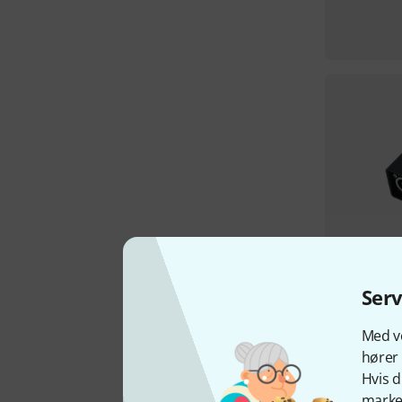
Ser
Med vo
hører 
Hvis d
marked