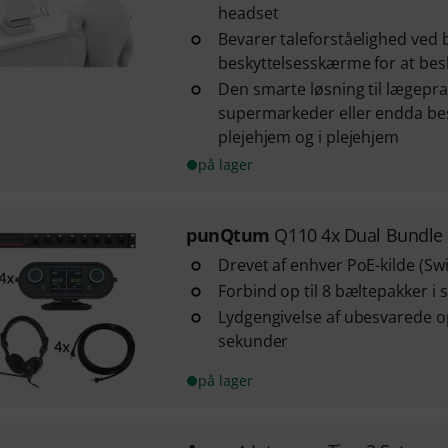
headset
Bevarer taleforståelighed ved 
beskyttelsesskærme for at be
Den smarte løsning til lægeprak
supermarkeder eller endda b
plejehjem og i plejehjem
på lager
punQtum
Q110 4x Dual Bundle
Drevet af enhver PoE-kilde (Swi
Forbind op til 8 bæltepakker i s
Lydgengivelse af ubesvarede opk
sekunder
på lager