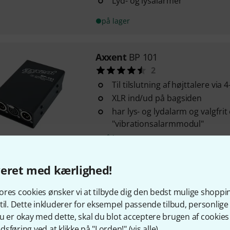
Lyd- og lysalarmer
på lager
Axxent
BP 101
2
Til tilslutning af højttalere via
XLR ind/ud på bagsiden
har lys- og lydalarm og valgfrit
"vibrationsalarmmodul"
på lager
veret med kærlighed!
WHD
VoiceBridge
3
res cookies ønsker vi at tilbyde dig den bedst mulige shoppi
Taleforståelighed trods hygiejn
til. Dette inkluderer for eksempel passende tilbud, personli
Smart løsning til lægepraksisse
u er okay med dette, skal du blot acceptere brugen af cookies t
supermarkeder eller endda b
sføring ved at klikke på "I orden!" (
vis alle
).