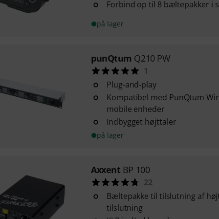
Forbind op til 8 bæltepakker i s
på lager
punQtum
Q210 PW
1
Plug-and-play
Kompatibel med PunQtum Wirele
mobile enheder
Indbygget højttaler
på lager
Axxent
BP 100
22
Bæltepakke til tilslutning af hø
tilslutning