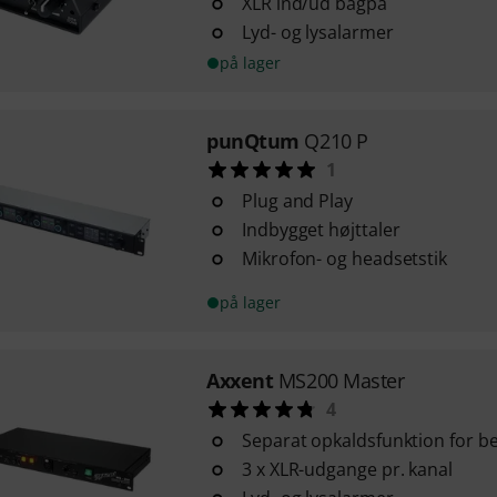
XLR ind/ud bagpå
Lyd- og lysalarmer
på lager
punQtum
Q210 P
1
Plug and Play
Indbygget højttaler
Mikrofon- og headsetstik
på lager
Axxent
MS200 Master
4
Separat opkaldsfunktion for b
3 x XLR-udgange pr. kanal