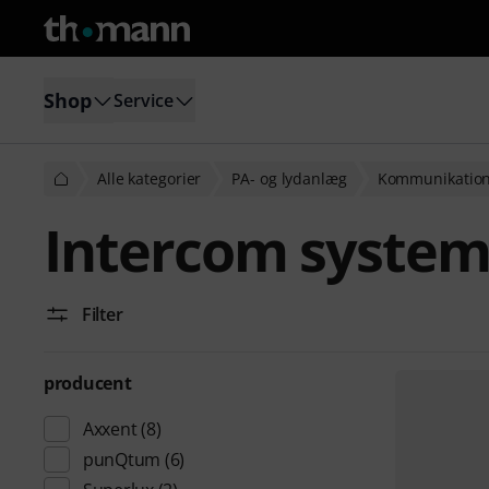
Shop
Service
Alle kategorier
PA- og lydanlæg
Kommunikation
Intercom system
Filter
producent
Axxent
(8)
punQtum
(6)