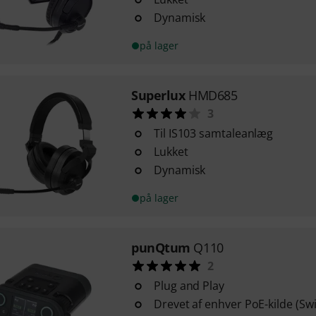
Dynamisk
på lager
Superlux
HMD685
3
Til IS103 samtaleanlæg
Lukket
Dynamisk
på lager
punQtum
Q110
2
Plug and Play
Drevet af enhver PoE-kilde (Swi