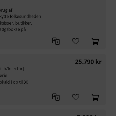
brug af
skytte folkesundheden
sisser, butikker,
esøgsbokse på
25.790
kr
tch/Injector)
erie
ald i op til 30