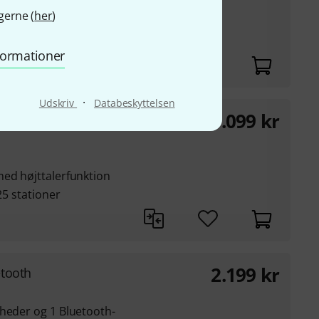
gerne (
her
)
, om en person står
nformationer
·
Udskriv
Databeskyttelsen
9.099
kr
med højttalerfunktion
25 stationer
2.199
kr
etooth
nheder og 1 Bluetooth-