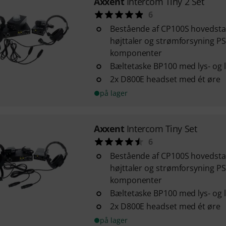
Axxent
Intercom Tiny 2 Set
6
Bestående af CP100S hovedsta
højttaler og strømforsyning PS 6
komponenter
Bæltetaske BP100 med lys- og 
2x D800E headset med ét øre
på lager
Axxent
Intercom Tiny Set
6
Bestående af CP100S hovedsta
højttaler og strømforsyning PS 6
komponenter
Bæltetaske BP100 med lys- og 
2x D800E headset med ét øre
på lager