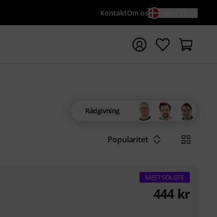
Kontakt
Om os
DA / KR
t søgning med søgeord {searchTerm}
Rådgivning
Popularitet
MEST SOLGTE
444
kr