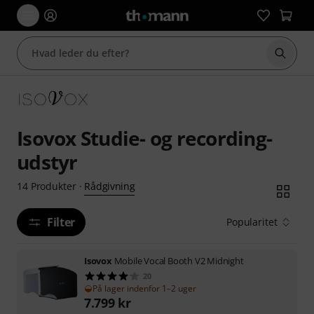
Start 
Isovox Studie- og recording-
udstyr
Rådgivning
14
Produkter
·
Filter
Popularitet
Isovox
Mobile Vocal Booth V2 Midnight
20
På lager indenfor 1–2 uger
7.799
kr