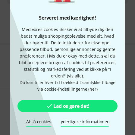
Gratis levering fra 1.100 kr
Serveret med kærlighed!
Alle priser er inkl. moms
Med vores cookies ønsker vi at tilbyde dig den
bedst mulige shoppingoplevelse med alt, hvad
der hører til. Dette inkluderer for eksempel
passende tilbud, personlige annoncer og gemte
præferencer. Hvis du er okay med dette, skal du
Kan du lide det du ser?
blot acceptere brugen af cookies til præferencer,
statistik og markedsføring ved at klikke på "I
Del
Hjælp og feedback
orden!" (
vis alle
).
Du kan til enhver tid trække dit samtykke tilbage
via cookie-indstillingerne (
her
)
Lad os gøre det!
Afslå cookies
yderligere informationer
Thomann Newsletter