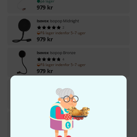
på lager
979
kr
Isovox
Isopop Midnight
2
På lager indenfor 5–7 uger
979
kr
Isovox
Isopop Bronze
4
På lager indenfor 5–7 uger
979
kr
Isovox
Isomic
2
På lager indenfor 1–2 uger
9.099
kr
Isovox
IsoBooth
På lager indenfor 5–7 uger
60.500
kr