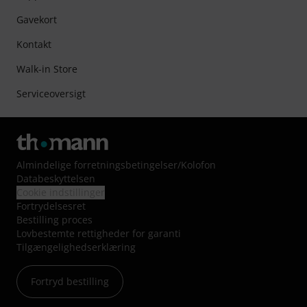
Gavekort
Kontakt
Walk-in Store
Serviceoversigt
Almindelige forretningsbetingelser
/
Kolofon
Databeskyttelsen
Cookie indstillinger
Fortrydelsesret
Bestilling proces
Lovbestemte rettigheder for garanti
Tilgængelighedserklæring
Fortryd bestilling