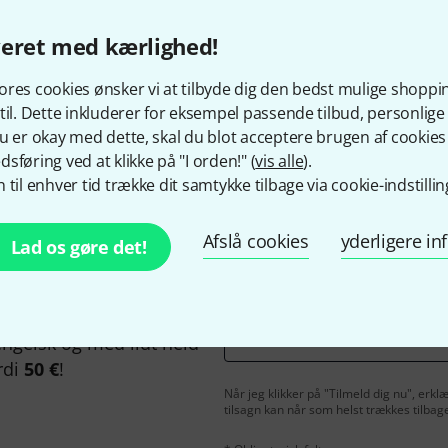
veret med kærlighed!
res cookies ønsker vi at tilbyde dig den bedst mulige shoppi
Kan du lide det du ser?
til. Dette inkluderer for eksempel passende tilbud, personli
u er okay med dette, skal du blot acceptere brugen af cookies t
sføring ved at klikke på "I orden!" (
vis alle
).
Del
Hjælp og feedback
 til enhver tid trække dit samtykke tilbage via cookie-indstillin
Afslå cookies
yderligere i
Lad os gøre det!
Email adresse
*
ngelsk og med lidt held
rdi
50 €
!
Når jeg klikker på "Tilmeld dig nu", erk
tilsagn kan når som helst trækkes tilbag