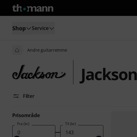
Shop
Service
Andre guitarremme
Jackso
Filter
Prisområde
Fra (kr)
Til (kr)