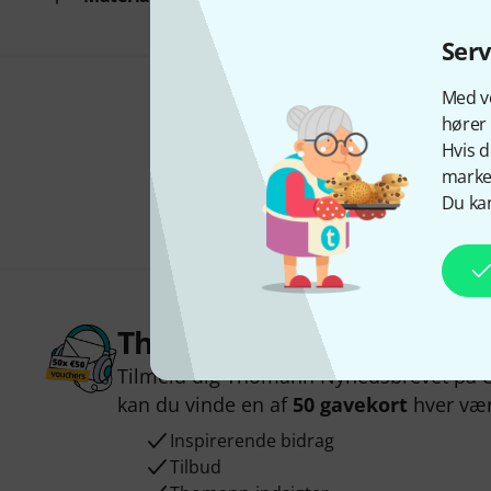
Ser
Med vo
hører 
Hvis d
marked
Du kan
Thomann Newsletter
Tilmeld dig Thomann Nyhedsbrevet på e
kan du vinde en af
50 gavekort
hver væ
Inspirerende bidrag
Tilbud