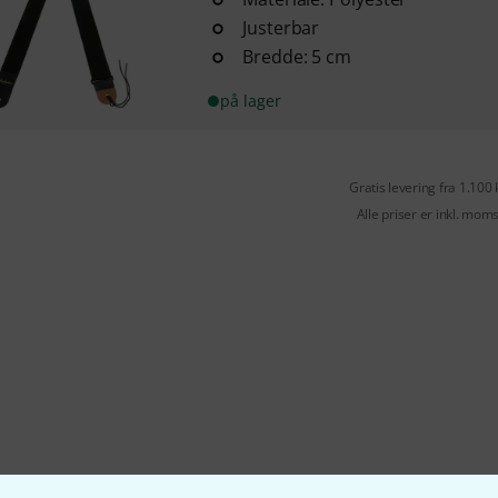
Justerbar
Bredde: 5 cm
på lager
Gratis levering fra 1.100 
Alle priser er inkl. mom