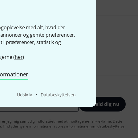
ngoplevelse med alt, hvad der
ge annoncer og gemte præferencer.
il præferencer, statistik og
gerne (
her
)
nformationer
·
Udskriv
Databeskyttelsen
Tilmeld dig nu
lærer jeg mig samtidig indforstået med at modtage e-mail-reklame. Dette
e. Find yderligere informationer i vores
informationer om databeskyttelse
.