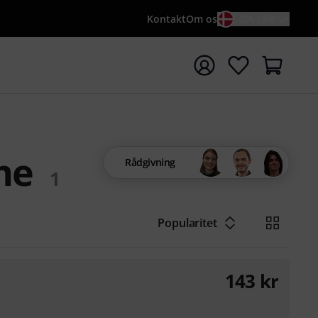
Kontakt
Om os
DA / KR
t søgning med søgeord {searchTerm}
me
Rådgivning
1
Popularitet
143
kr