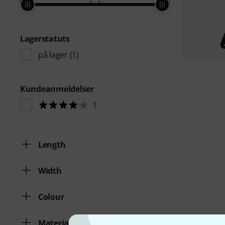
Lagerstatuts
på lager
(1)
Kundeanmeldelser
1
Length
Width
Colour
Material