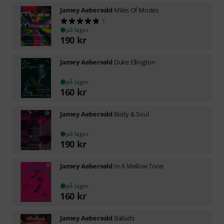
Jamey Aebersold
Miles Of Modes
1
på lager
190
kr
Jamey Aebersold
Duke Ellington
på lager
160
kr
Jamey Aebersold
Body & Soul
på lager
190
kr
Jamey Aebersold
In A Mellow Tone
på lager
160
kr
Jamey Aebersold
Ballads