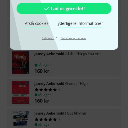
på lager
Lad os gøre det!
160
kr
Afslå cookies
yderligere informationer
Jamey Aebersold
Jazz Holiday Classics
på lager
·
Udskriv
Databeskyttelsen
160
kr
Jamey Aebersold
All the Things You Are
på lager
160
kr
Jamey Aebersold
Groovin' High
1
på lager
160
kr
Jamey Aebersold
I Got Rhythm
1
på lager