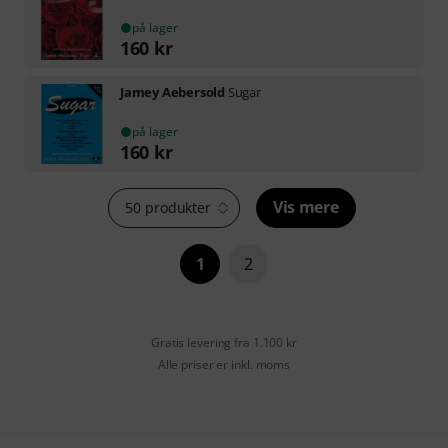
på lager
160
kr
Jamey Aebersold
Sugar
på lager
160
kr
Vis mere
50 produkter
1
2
Gratis levering fra 1.100 kr
Alle priser er inkl. moms