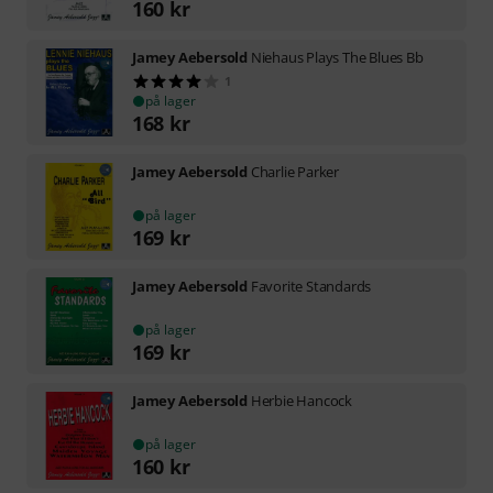
160
kr
Jamey Aebersold
Niehaus Plays The Blues Bb
1
på lager
168
kr
Jamey Aebersold
Charlie Parker
på lager
169
kr
Jamey Aebersold
Favorite Standards
på lager
169
kr
Jamey Aebersold
Herbie Hancock
på lager
160
kr