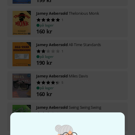
Jamey Aebersold
Thelonious Monk
1
på lager
160
kr
Jamey Aebersold
All-Time Standards
1
på lager
190
kr
Jamey Aebersold
Miles Davis
5
på lager
160
kr
Jamey Aebersold
Swing Swing Swing
2
på lager
160
kr