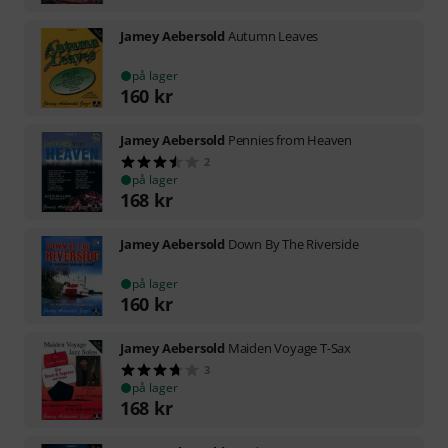
Jamey Aebersold
Autumn Leaves
på lager
160
kr
Jamey Aebersold
Pennies from Heaven
2
på lager
168
kr
Jamey Aebersold
Down By The Riverside
på lager
160
kr
Jamey Aebersold
Maiden Voyage T-Sax
3
på lager
168
kr