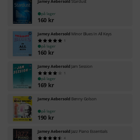
Jamey Aebersold
Stardust
på lager
160
kr
Jamey Aebersold
Minor Blues In All Keys
1
på lager
160
kr
Jamey Aebersold
Jam Session
1
på lager
169
kr
Jamey Aebersold
Benny Golson
på lager
190
kr
Jamey Aebersold
Jazz Piano Essentials
4