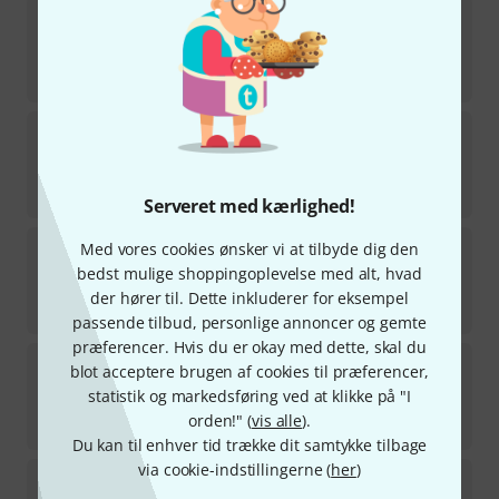
Jamey Aebersold
Turnarounds, Cycles & II-V7s
på lager
190
kr
Jamey Aebersold
The Scale Syllabus
på lager
160
kr
Serveret med kærlighed!
Jamey Aebersold
Unforgettable Standards
Med vores cookies ønsker vi at tilbyde dig den
2
bedst mulige shoppingoplevelse med alt, hvad
på lager
der hører til. Dette inkluderer for eksempel
160
kr
passende tilbud, personlige annoncer og gemte
præferencer. Hvis du er okay med dette, skal du
Jamey Aebersold
Maiden Voyage A-Sax
blot acceptere brugen af cookies til præferencer,
1
statistik og markedsføring ved at klikke på "I
på lager
orden!" (
vis alle
).
168
kr
Du kan til enhver tid trække dit samtykke tilbage
via cookie-indstillingerne (
her
)
Jamey Aebersold
David Sanborn Songs