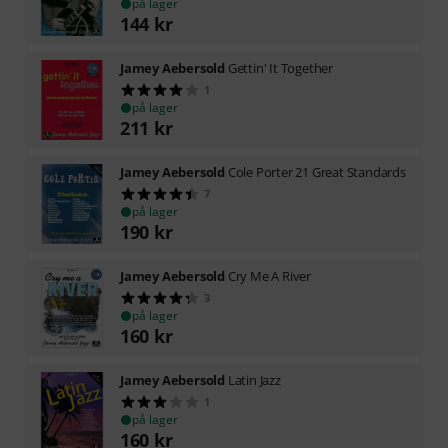
på lager
144
kr
Jamey Aebersold
Gettin' It Together
1
på lager
211
kr
Jamey Aebersold
Cole Porter 21 Great Standards
7
på lager
190
kr
Jamey Aebersold
Cry Me A River
3
på lager
160
kr
Jamey Aebersold
Latin Jazz
1
på lager
160
kr