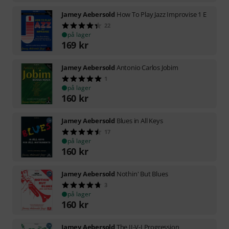
Jamey Aebersold
How To Play Jazz Improvise 1 E
22
på lager
169
kr
Jamey Aebersold
Antonio Carlos Jobim
1
på lager
160
kr
Jamey Aebersold
Blues in All Keys
17
på lager
160
kr
Jamey Aebersold
Nothin' But Blues
3
på lager
160
kr
Jamey Aebersold
The II-V-I Progression