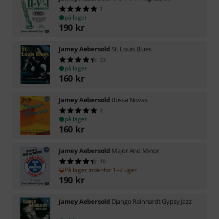
1
på lager
190
kr
Jamey Aebersold
St. Louis Blues
23
på lager
160
kr
Jamey Aebersold
Bossa Novas
2
på lager
160
kr
Jamey Aebersold
Major And Minor
10
På lager indenfor 1–2 uger
190
kr
Jamey Aebersold
Django Reinhardt Gypsy Jazz