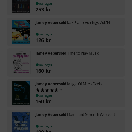
på lager
253
kr
Jamey Aebersold
Jazz Piano Voicings Vol.54
på lager
126
kr
Jamey Aebersold
Time to Play Music
på lager
160
kr
Jamey Aebersold
Magic Of Miles Davis
7
på lager
160
kr
Jamey Aebersold
Dominant Seventh Workout
på lager
199
kr