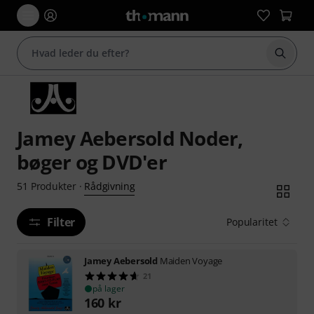
Start 
Jamey Aebersold Noder,
bøger og DVD'er
Rådgivning
51
Produkter
·
Filter
Popularitet
Jamey Aebersold
Maiden Voyage
21
på lager
160
kr