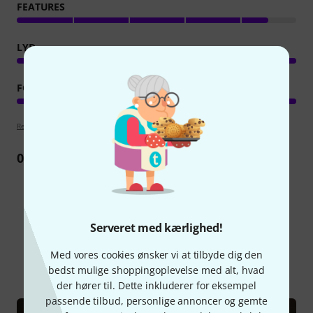
FEATURES
LYD
FORARBEJDNING
Retningslinjer for anmeldelser
0
Anmeldelse
Vidste du?
Serveret med kærlighed!
Med vores cookies ønsker vi at tilbyde dig den
Alle
Guide
bedst mulige shoppingoplevelse med alt, hvad
der hører til. Dette inkluderer for eksempel
passende tilbud, personlige annoncer og gemte