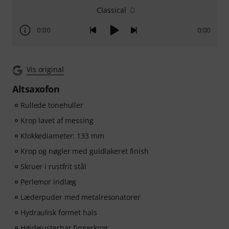
Classical
0:00
0:00
Vis original
Altsaxofon
Rullede tonehuller
Krop lavet af messing
Klokkediameter: 133 mm
Krop og nøgler med guldlakeret finish
Skruer i rustfrit stål
Perlemor indlæg
Læderpuder med metalresonatorer
Hydraulisk formet hals
Højdejusterbar fingerkrog