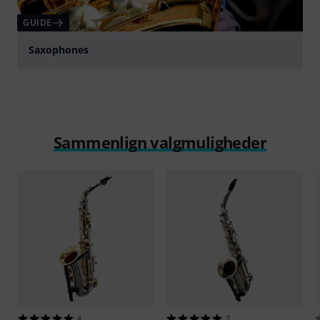
GUIDE
Saxophones
Sammenlign valgmuligheder
4
7