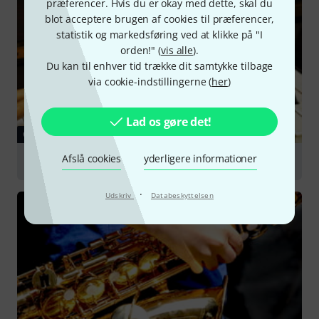
præferencer. Hvis du er okay med dette, skal du
blot acceptere brugen af cookies til præferencer,
statistik og markedsføring ved at klikke på "I
orden!" (
vis alle
).
Du kan til enhver tid trække dit samtykke tilbage
via cookie-indstillingerne (
her
)
Lad os gøre det!
GUIDE
Afslå cookies
yderligere informationer
Choosing a Beginner's Instrument
·
Udskriv
Databeskyttelsen