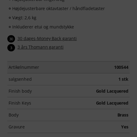
Højdejusterbare oktavtaster / håndfladetaster
Vægt: 2,6 kg
Inkluderer etui og mundstykke
30 dages-Money Back garanti
30
3 års Thomann garanti
3
Artikelnummer
100544
salgsenhed
1 stk
Finish body
Gold Lacquered
Finish Keys
Gold Lacquered
Body
Brass
Gravure
Yes