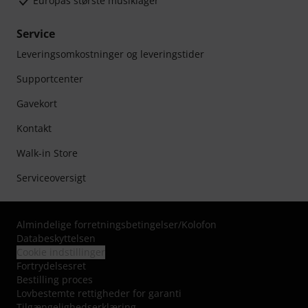
Europas største musiklager
Service
Leveringsomkostninger og leveringstider
Supportcenter
Gavekort
Kontakt
Walk-in Store
Serviceoversigt
Almindelige forretningsbetingelser
/
Kolofon
Databeskyttelsen
Cookie indstillinger
Fortrydelsesret
Bestilling proces
Lovbestemte rettigheder for garanti
Tilgængelighedserklæring