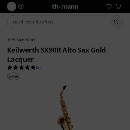
Start 
Altsaxofoner
Keilwerth SX90R Alto Sax Gold
Lacquer
5.0 ud af 5 stjerner fra 2 kundebedømmelser
(
2
)