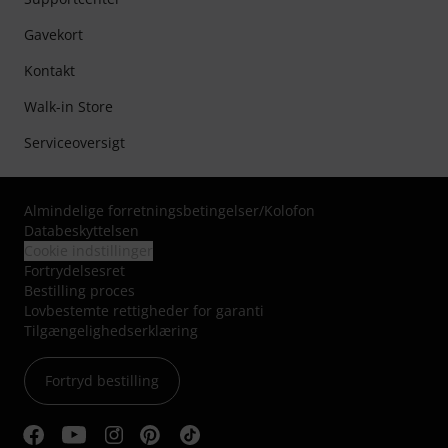
Gavekort
Kontakt
Walk-in Store
Serviceoversigt
Almindelige forretningsbetingelser
/
Kolofon
Databeskyttelsen
Cookie indstillinger
Fortrydelsesret
Bestilling proces
Lovbestemte rettigheder for garanti
Tilgængelighedserklæring
Fortryd bestilling