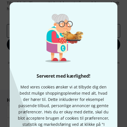
Tilmeld dig Thomann Nyhedsbrevet på engelsk og med lidt
held kan du vinde en af
50 gavekort
hver værdi
50 €
!
Inspirerende bidrag
Tilbud
Thomann-indsigter
Email adresse
*
Tilmeld dig nu
Når jeg klikker på "Tilmeld dig nu", erklærer jeg mig samtidig
indforstået med at modtage e-mail-reklame. Dette tilsagn kan når som
helst trækkes tilbage. Find yderligere informationer i vores
informationer om databeskyttelse
.
Serveret med kærlighed!
* Obligatorisk felt
Med vores cookies ønsker vi at tilbyde dig den
bedst mulige shoppingoplevelse med alt, hvad
der hører til. Dette inkluderer for eksempel
Handl og betal sikkert
passende tilbud, personlige annoncer og gemte
præferencer. Hvis du er okay med dette, skal du
blot acceptere brugen af cookies til præferencer,
statistik og markedsføring ved at klikke på "I