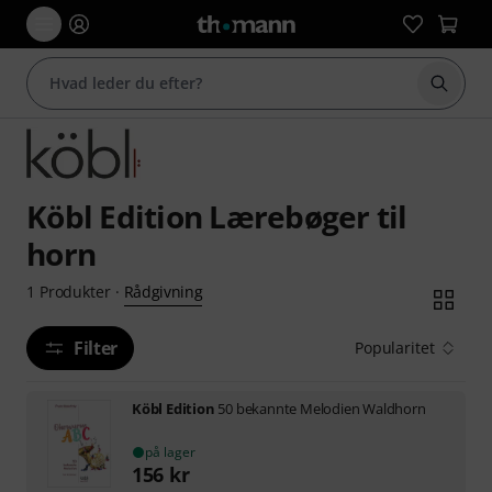
Start 
Köbl Edition Lærebøger til
horn
Rådgivning
1
Produkter
·
Filter
Popularitet
Köbl Edition
50 bekannte Melodien Waldhorn
på lager
156
kr