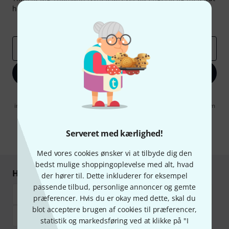
held kan du vinde en af
50 gavekort
hver værdi
50 €
!
Inspirerende bidrag
Tilbud
Thomann-indsigter
Email adresse
*
Tilmeld dig nu
Når jeg klikker på "Tilmeld dig nu", erklærer jeg mig samtidig
indforstået med at modtage e-mail-reklame. Dette tilsagn kan når som
helst trækkes tilbage. Find yderligere informationer i vores
informationer om databeskyttelse
.
Serveret med kærlighed!
* Obligatorisk felt
Med vores cookies ønsker vi at tilbyde dig den
bedst mulige shoppingoplevelse med alt, hvad
Handl og betal sikkert
der hører til. Dette inkluderer for eksempel
passende tilbud, personlige annoncer og gemte
præferencer. Hvis du er okay med dette, skal du
blot acceptere brugen af cookies til præferencer,
statistik og markedsføring ved at klikke på "I