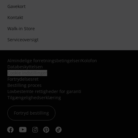
Gavekort
Kontakt
Walk-in Store
Serviceoversigt
Almindelige forretningsbetingelser
/
Kolofon
Databeskyttelsen
Cookie indstillinger
Fortrydelsesret
Bestilling proces
Lovbestemte rettigheder for garanti
Tilgængelighedserklæring
Fortryd bestilling