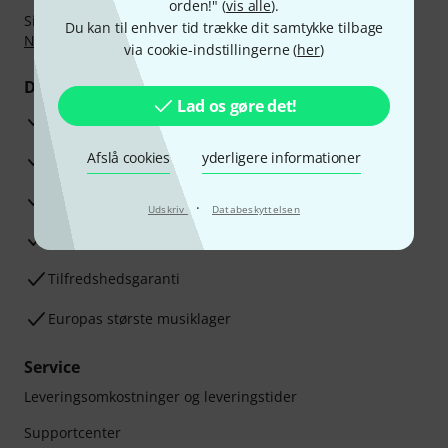
orden!" (
vis alle
).
Sikker betaling med Bankoverførsel, PayPal,
Klarna Betal
Du kan til enhver tid trække dit samtykke tilbage
Nu
,
Klarna betaling i rater
eller Kreditkort.
via cookie-indstillingerne (
her
)
Dine fordele
Lad os gøre det!
3 års Thomann Garanti
Afslå cookies
yderligere informationer
30 dages money back garanti
Reparationsservice
·
Udskriv
Databeskyttelsen
Råd fra vores eksperter
Tilfredshedsgaranti
Europas største musiklager
Service
Leveringsomkostninger og leveringstider
Supportcenter