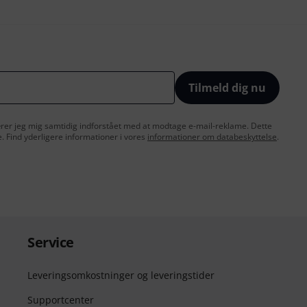
Tilmeld dig nu
lærer jeg mig samtidig indforstået med at modtage e-mail-reklame. Dette
e. Find yderligere informationer i vores
informationer om databeskyttelse
.
Service
Leveringsomkostninger og leveringstider
Supportcenter