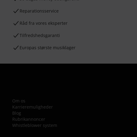
Reparationsservice
Råd fra vores eksperter
Tilfredshedsgaranti
Europas største musiklager
Om os
Karrieremuligheder
Blog
Rubrikannoncer
Whistleblower system