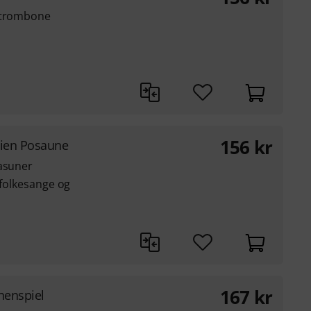
r trombone
156
kr
ien Posaune
basuner
 folkesange og
167
kr
nenspiel