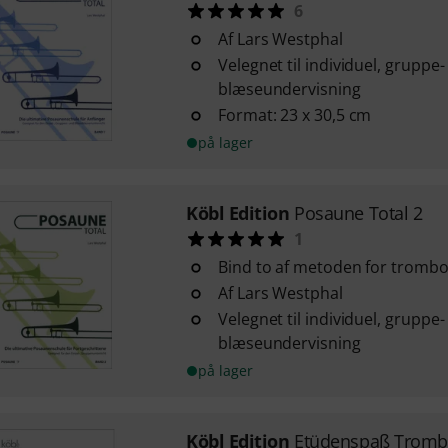
6
Af Lars Westphal
Velegnet til individuel, gruppe-
blæseundervisning
Format: 23 x 30,5 cm
på lager
Köbl Edition
Posaune Total 2
1
Bind to af metoden for tromb
Af Lars Westphal
Velegnet til individuel, gruppe-
blæseundervisning
på lager
Köbl Edition
Etüdenspaß Tromb