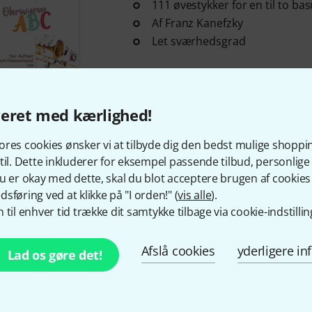
111 øvestykker for en til to ba
Af Franz Kanefzky
Let sværhedsgrad
på lager
veret med kærlighed!
Köbl Edition
Etüdenspaß Tromb
res cookies ønsker vi at tilbyde dig den bedst mulige shoppi
26 melodiske udfordringer for
til. Dette inkluderer for eksempel passende tilbud, personli
Af Franz Kanefzky
u er okay med dette, skal du blot acceptere brugen af cookies t
Mellem til avanceret sværhed
sføring ved at klikke på "I orden!" (
vis alle
).
 til enhver tid trække dit samtykke tilbage via cookie-indstillin
på lager
Afslå cookies
yderligere i
Lad os gøre det!
Köbl Edition
Etüdenspaß Tromb
51 melodiske øvelser for basu