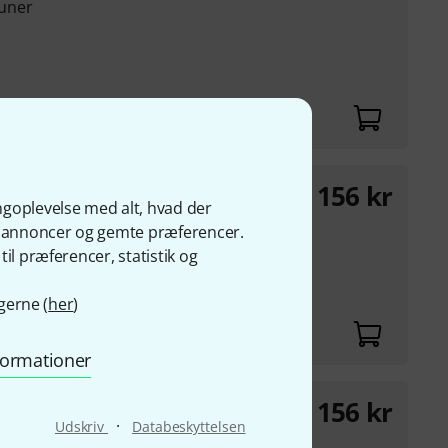
suner
156
kr
one 3
ngoplevelse med alt, hvad der
 basun
ge annoncer og gemte præferencer.
il præferencer, statistik og
sgrad
gerne (
her
)
nformationer
156
kr
one 2
·
Udskriv
Databeskyttelsen
n