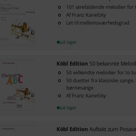
101 iørefaldende melodier fo
Af Franz Kanefzky
Let til mellemsværhedsgrad
på lager
Köbl Edition
50 bekannte Melod
50 velkendte melodier for to 
50 duetter fra klassiske sange,
børnesange
Af Franz Kanefzky
på lager
Köbl Edition
Auftakt zum Posau