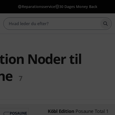
Reparationsservice
30 Dages Money Back
Star
tion Noder til
ne
7
Köbl Edition
Posaune Total 1