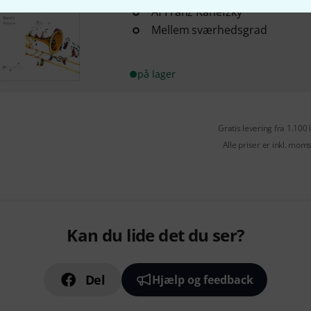
Af Franz Kanefzky
Mellem sværhedsgrad
på lager
Gratis levering fra 1.100 
Alle priser er inkl. mom
Kan du lide det du ser?
Del
Hjælp og feedback