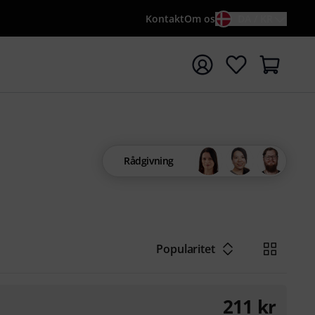
Kontakt
Om os
DA / KR
t søgning med søgeord {searchTerm}
Rådgivning
Popularitet
211
kr