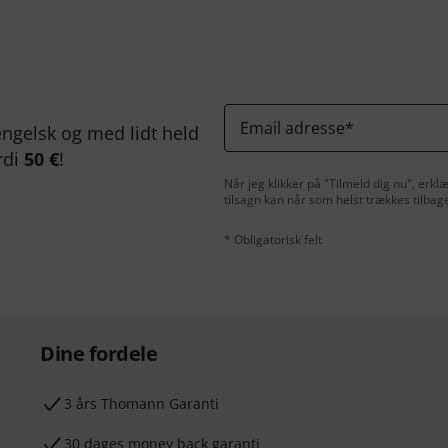
Email adresse
*
ngelsk og med lidt held
rdi
50 €
!
Når jeg klikker på "Tilmeld dig nu", erk
tilsagn kan når som helst trækkes tilbag
* Obligatorisk felt
Dine fordele
3 års Thomann Garanti
30 dages money back garanti