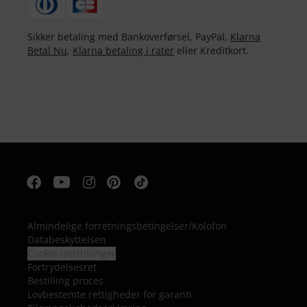
Sikker betaling med Bankoverførsel, PayPal,
Klarna
Betal Nu
,
Klarna betaling i rater
eller Kreditkort.
Almindelige forretningsbetingelser
/
Kolofon
Databeskyttelsen
Cookie indstillinger
Fortrydelsesret
Bestilling proces
Lovbestemte rettigheder for garanti