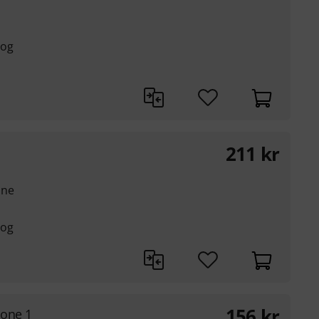
 og
211
kr
one
 og
156
kr
one 1