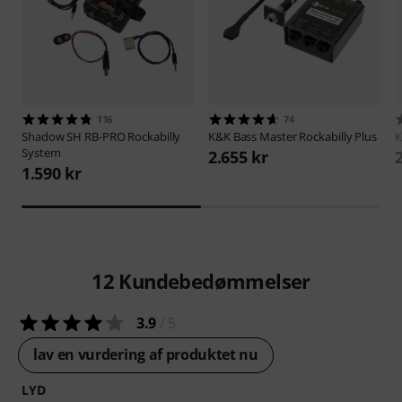
116
74
Shadow
SH RB-PRO Rockabilly
K&K
Bass Master Rockabilly Plus
System
2.655 kr
1.590 kr
12
Kundebedømmelser
3.9
/ 5
lav en vurdering af produktet nu
LYD