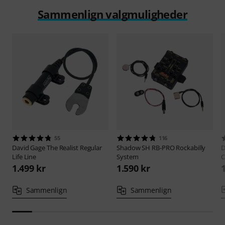
Sammenlign valgmuligheder
55
116
David Gage
The Realist Regular
Shadow
SH RB-PRO Rockabilly
D
Life Line
System
C
1.499 kr
1.590 kr
Sammenlign
Sammenlign