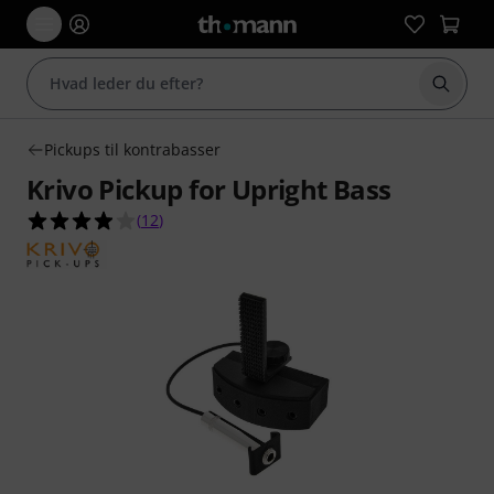
Start 
Pickups til kontrabasser
Krivo Pickup for Upright Bass
3.9 ud af 5 stjerner fra 12 kundebedømmelser
(
12
)