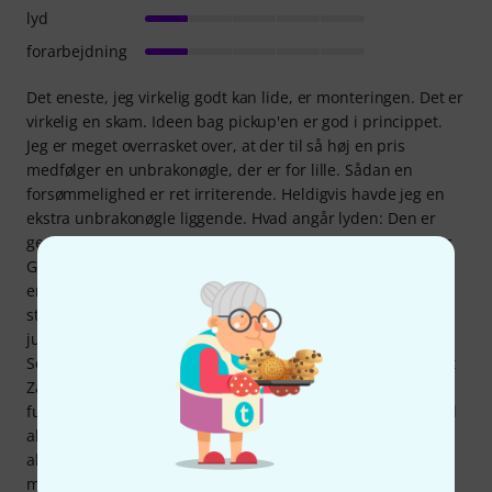
lyd
forarbejdning
Det eneste, jeg virkelig godt kan lide, er monteringen. Det er
virkelig en skam. Ideen bag pickup'en er god i princippet.
Jeg er meget overrasket over, at der til så høj en pris
medfølger en unbrakonøgle, der er for lille. Sådan en
forsømmelighed er ret irriterende. Heldigvis havde jeg en
ekstra unbrakonøgle liggende. Hvad angår lyden: Den er
generelt god. Basagtig, som den burde være, og især D- og
G-strengene lyder godt og sprøde... men kun de to. Der er
en meget mærkbar forskel i volumen mellem E- og A-
strengene, som jeg ikke engang kunne korrigere ved at
justere polstykkerne. En direkte sammenligning med min
Schaller 411 magnetiske pickup (og også med en håndlavet
Zadow magnetisk pickup fra 2023) afslørede forskellens
fulde omfang. Med begge pickup'er, Schaller og Zadow, lød
alle strenge afbalancerede, klare, slagkraftige og frem for
alt... betydeligt højere og mere tilstedeværende. En test
med prøveoptagelser bekræftede dette indtryk.