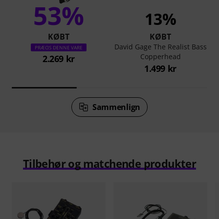
53%
13%
KØBT
KØBT
David Gage The Realist Bass
PRÆCIS DENNE VARE
Copperhead
2.269 kr
1.499 kr
Sammenlign
Tilbehør og matchende produkter