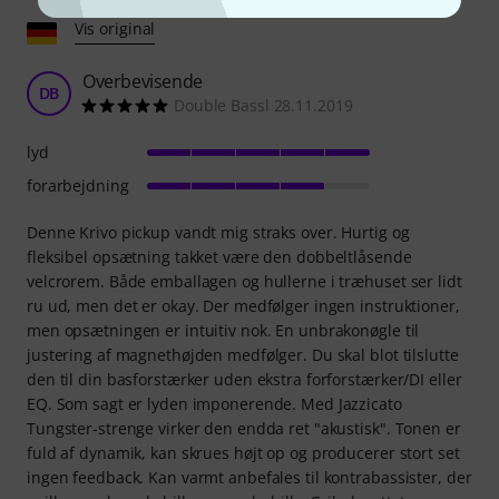
Vis original
Overbevisende
DB
Double Bassl 28.11.2019
lyd
forarbejdning
Denne Krivo pickup vandt mig straks over. Hurtig og
fleksibel opsætning takket være den dobbeltlåsende
velcrorem. Både emballagen og hullerne i træhuset ser lidt
ru ud, men det er okay. Der medfølger ingen instruktioner,
men opsætningen er intuitiv nok. En unbrakonøgle til
justering af magnethøjden medfølger. Du skal blot tilslutte
den til din basforstærker uden ekstra forforstærker/DI eller
EQ. Som sagt er lyden imponerende. Med Jazzicato
Tungster-strenge virker den endda ret "akustisk". Tonen er
fuld af dynamik, kan skrues højt op og producerer stort set
ingen feedback. Kan varmt anbefales til kontrabassister, der