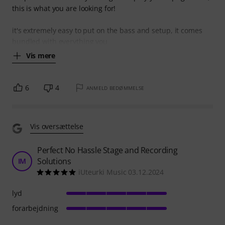
this is what you are looking for!
it's extremely easy to put on the bass and setup, it comes
bundled with everything you
Vis mere
6
4
ANMELD BEDØMMELSE
Vis oversættelse
Perfect No Hassle Stage and Recording
Solutions
IM
iUteurki Music 03.12.2024
lyd
forarbejdning