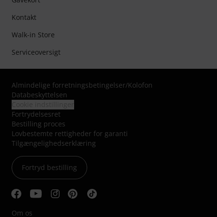
Kontakt
Walk-in Store
Serviceoversigt
Almindelige forretningsbetingelser
/
Kolofon
Databeskyttelsen
Cookie indstillinger
Fortrydelsesret
Bestilling proces
Lovbestemte rettigheder for garanti
Tilgængelighedserklæring
Fortryd bestilling
Om os