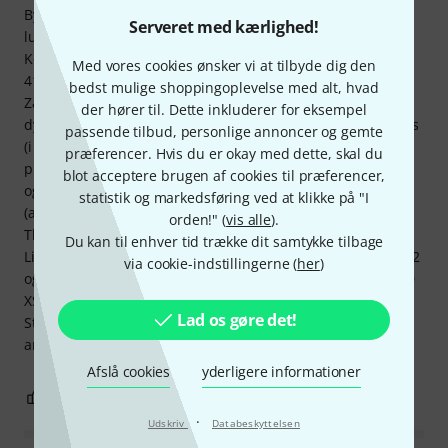
Byggekvalitet: Kort sagt... Jeg ville have fået en (fortjent)
Serveret med kærlighed!
lussing for så dårligt borede huller under min læretid.
Konklusion: I en direkte A/B-sammenligning med Schaller
Med vores cookies ønsker vi at tilbyde dig den
411 og Zadow baspickup'en taber Krivo klart. Schaller og
bedst mulige shoppingoplevelse med alt, hvad
Zadow var rent fremstillet, hvilket blev stærkt forsømt i den
der hører til. Dette inkluderer for eksempel
dyre Krivo. Krivo lyder ubalanceret, og det kunne ikke rettes
passende tilbud, personlige annoncer og gemte
(i hvert fald ikke for mig). D- og G-strengene lyder godt og
præferencer. Hvis du er okay med dette, skal du
præcis som ønsket, men E- og A-strengene lyder dæmpede
blot acceptere brugen af cookies til præferencer,
og matte. Testet: Krivo pickup vs. Schaller 411 og Zadow
statistik og markedsføring ved at klikke på "I
(alle magnetiske pickups til kontrabas). Halvfast bas,
orden!" (
vis alle
).
Thomastik Superflexible stålstrenge og Presto Nylonwound
Du kan til enhver tid trække dit samtykke tilbage
Light-strenge. Forstærkere: Fender Rumble 800 med et 1x12
via cookie-indstillingerne (
her
)
og et 2x8 kabinet; Eich Amps T1000 med et 1x12 XS og 2x10
XS kabinetter. Optagelse: Cubase 12 Pro via en Presonus
Lad os gøre det!
Studio Live 12 AR-konsol. Derfor desværre absolut ikke
anbefalet.
Afslå cookies
yderligere informationer
6
0
ANMELD BEDØMMELSE
·
Udskriv
Databeskyttelsen