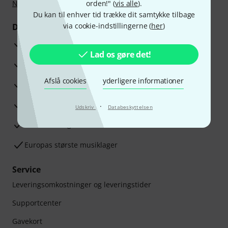
Nu
,
Klarna betaling i rater
orden!" (
eller Kreditkort.
vis alle
).
Du kan til enhver tid trække dit samtykke tilbage
via cookie-indstillingerne (
her
)
Dine fordele
3 års Thomann Garanti
Lad os gøre det!
30 dages money back garanti
Afslå cookies
yderligere informationer
Reparationsservice
Råd fra vores eksperter
·
Udskriv
Databeskyttelsen
Tilfredshedsgaranti
Europas største musiklager
Service
Leveringsomkostninger og leveringstider
Supportcenter
Gavekort