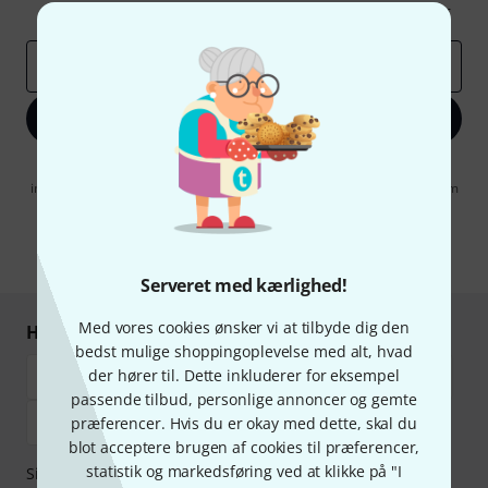
Inspirerende bidrag
Tilbud
Thomann-indsigter
Email adresse
*
Tilmeld dig nu
Når jeg klikker på "Tilmeld dig nu", erklærer jeg mig samtidig
indforstået med at modtage e-mail-reklame. Dette tilsagn kan når som
helst trækkes tilbage. Find yderligere informationer i vores
informationer om databeskyttelse
.
* Obligatorisk felt
Serveret med kærlighed!
Med vores cookies ønsker vi at tilbyde dig den
Handl og betal sikkert
bedst mulige shoppingoplevelse med alt, hvad
der hører til. Dette inkluderer for eksempel
passende tilbud, personlige annoncer og gemte
præferencer. Hvis du er okay med dette, skal du
blot acceptere brugen af cookies til præferencer,
statistik og markedsføring ved at klikke på "I
Sikker betaling med Bankoverførsel, PayPal,
Klarna Betal