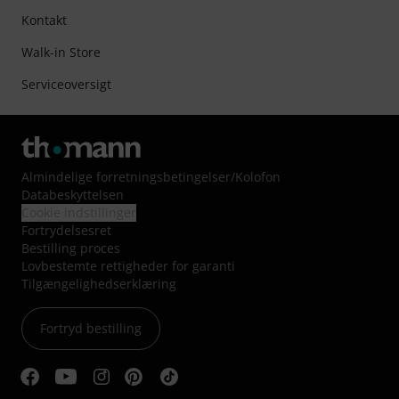
Kontakt
Walk-in Store
Serviceoversigt
Almindelige forretningsbetingelser
/
Kolofon
Databeskyttelsen
Cookie indstillinger
Fortrydelsesret
Bestilling proces
Lovbestemte rettigheder for garanti
Tilgængelighedserklæring
Fortryd bestilling