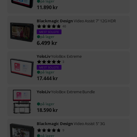
på lager
11.890
kr
Blackmagic Design
Video Assist 7" 12G HDR
40
MEST SOLGTE
på lager
6.499
kr
YoloLiv
YoloBox Extreme
3
MEST SOLGTE
på lager
17.444
kr
YoloLiv
YoloBox Extreme Bundle
på lager
18.590
kr
Blackmagic Design
Video Assist 5" 3G
9
på lager