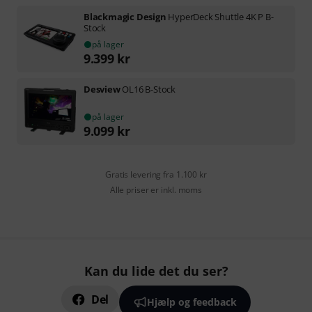
Blackmagic Design
HyperDeck Shuttle 4K P B-
Stock
på lager
9.399
kr
Desview
OL16 B-Stock
på lager
9.099
kr
Gratis levering fra 1.100 kr
Alle priser er inkl. moms
Kan du lide det du ser?
Del
Hjælp og feedback