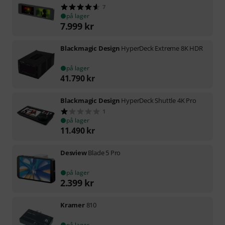
7
på lager
7.999
kr
Blackmagic Design
HyperDeck Extreme 8K HDR
på lager
41.790
kr
Blackmagic Design
HyperDeck Shuttle 4K Pro
1
på lager
11.490
kr
Desview
Blade 5 Pro
på lager
2.399
kr
Kramer
810
på lager