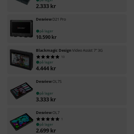
2.333
kr
Desview
D21 Pro
på lager
10.590
kr
Blackmagic Design
Video Assist 7" 3G
10
på lager
4.444
kr
Desview
OL7S
på lager
3.333
kr
Desview
OL7
1
på lager
2.699
kr