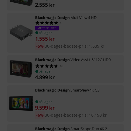
2.555
kr
Blackmagic Design
MultiView 4 HD
4
MEST SOLGTE
på lager
1.555
kr
-5%
30-dages-bedste-pris
:
1.639
kr
Blackmagic Design
Video Assist 5" 12G HDR
16
på lager
4.899
kr
Blackmagic Design
SmartView 4K G3
på lager
9.599
kr
-6%
30-dages-bedste-pris
:
10.190
kr
Blackmagic Design
SmartScope Duo 4K 2