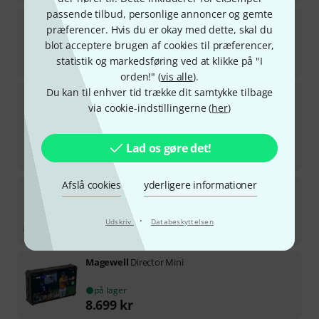
passende tilbud, personlige annoncer og gemte
Desview
OL14
præferencer. Hvis du er okay med dette, skal du
blot acceptere brugen af cookies til præferencer,
på lager
statistik og markedsføring ved at klikke på "I
8.099
kr
orden!" (
vis alle
).
Du kan til enhver tid trække dit samtykke tilbage
YoloLiv
YoloBox Ultra B-Stock
via cookie-indstillingerne (
her
)
på lager
10.290
kr
Lad os gøre det!
-6%
30-dages-bedste-pris
:
10.990
kr
Afslå cookies
yderligere informationer
Desview
Visual 6
på lager
·
Udskriv
Databeskyttelsen
2.555
kr
Magewell
Director Mini
på lager
8.699
kr