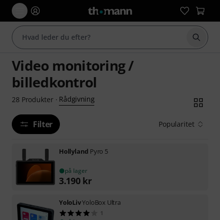
Start 
Video monitoring /
billedkontrol
Rådgivning
28
Produkter
·
Filter
Popularitet
Hollyland
Pyro 5
på lager
3.190
kr
YoloLiv
YoloBox Ultra
1