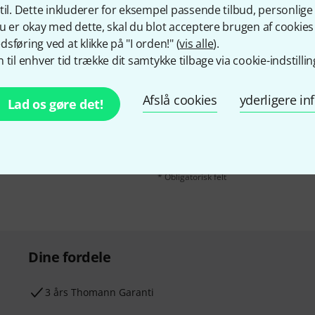
til. Dette inkluderer for eksempel passende tilbud, personli
u er okay med dette, skal du blot acceptere brugen af cookies t
sføring ved at klikke på "I orden!" (
vis alle
).
 til enhver tid trække dit samtykke tilbage via cookie-indstillin
Email adresse
*
Afslå cookies
yderligere i
ngelsk og med lidt held
Lad os gøre det!
rdi
50 €
!
Når jeg klikker på "Tilmeld dig nu", erk
tilsagn kan når som helst trækkes tilbag
* Obligatorisk felt
Dine fordele
3 års Thomann Garanti