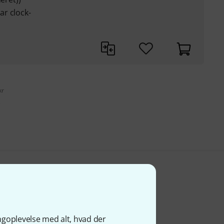
r clock-
kr
s
ngoplevelse med alt, hvad der