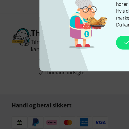
hører 
Hvis d
marked
Du kan
Thomann Newsletter
Tilmeld dig Thomann Nyhedsbrevet på e
kan du vinde en af
50 gavekort
hver væ
Inspirerende bidrag
Tilbud
Thomann-indsigter
Handl og betal sikkert