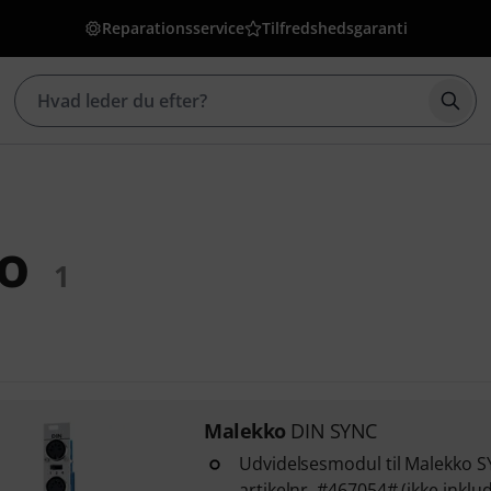
Reparationsservice
Tilfredshedsgaranti
Star
o
1
Malekko
DIN SYNC
Udvidelsesmodul til Malekko S
artikelnr. #467054# (ikke inklud