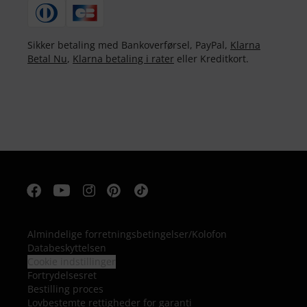
Sikker betaling med Bankoverførsel, PayPal,
Klarna
Betal Nu
,
Klarna betaling i rater
eller Kreditkort.
Almindelige forretningsbetingelser
/
Kolofon
Databeskyttelsen
Cookie indstillinger
Fortrydelsesret
Bestilling proces
Lovbestemte rettigheder for garanti