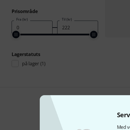
Prisområde
Fra (kr)
Til (kr)
Lagerstatuts
på lager
(1)
Ser
Med vo