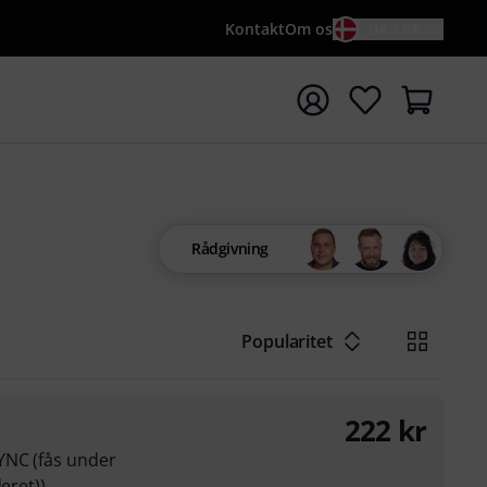
Kontakt
Om os
DA / KR
t søgning med søgeord {searchTerm}
Rådgivning
Popularitet
222
kr
YNC (fås under
eret))