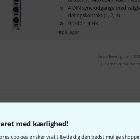
4 DIN sync-udgange med valgba
delingskontakt (1, 2, 4)
Bredde: 4 HK
på lager
Gratis levering fra 1.100 
Alle priser er inkl. mom
Kan du lide det du ser?
veret med kærlighed!
Del
Hjælp og feedback
res cookies ønsker vi at tilbyde dig den bedst mulige shoppi