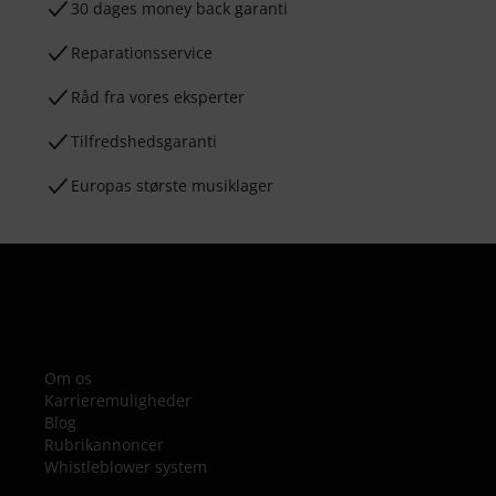
30 dages money back garanti
Reparationsservice
Råd fra vores eksperter
Tilfredshedsgaranti
Europas største musiklager
Om os
Karrieremuligheder
Blog
Rubrikannoncer
Whistleblower system