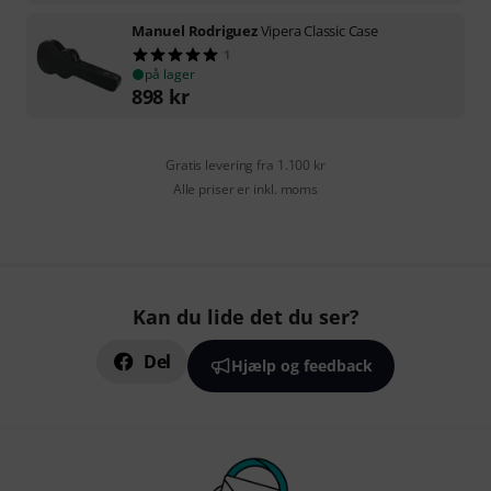
Manuel Rodriguez
Vipera Classic Case
1
på lager
898
kr
Gratis levering fra 1.100 kr
Alle priser er inkl. moms
Kan du lide det du ser?
Del
Hjælp og feedback