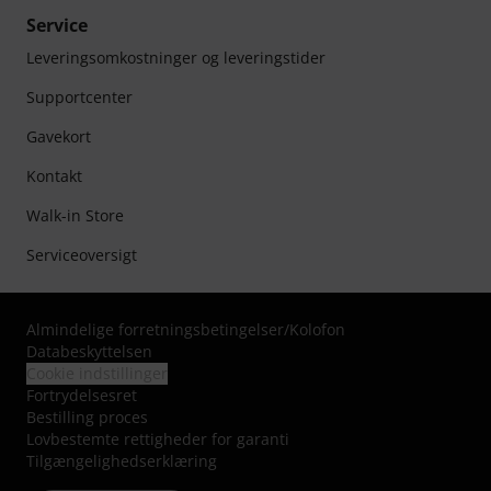
Service
Leveringsomkostninger og leveringstider
Supportcenter
Gavekort
Kontakt
Walk-in Store
Serviceoversigt
Almindelige forretningsbetingelser
/
Kolofon
Databeskyttelsen
Cookie indstillinger
Fortrydelsesret
Bestilling proces
Lovbestemte rettigheder for garanti
Tilgængelighedserklæring