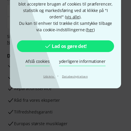
blot acceptere brugen af cookies til præferencer,
statistik og markedsføring ved at klikke på "I
orden!" (
vis alle
).
Du kan til enhver tid trække dit samtykke tilbage
via cookie-indstillingerne (
her
)
Sikker betaling med Bankoverførsel, PayPal,
Klarna Betal
Nu
,
Klarna betaling i rater
eller Kreditkort.
Lad os gøre det!
Dine fordele
Afslå cookies
yderligere informationer
3 års Thomann Garanti
·
30 dages money back garanti
Udskriv
Databeskyttelsen
Reparationsservice
Råd fra vores eksperter
Tilfredshedsgaranti
Europas største musiklager