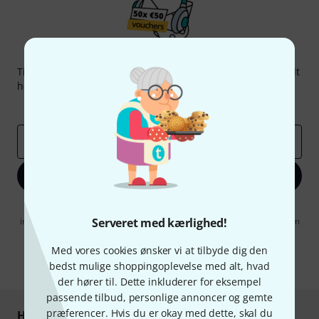
Thomann Newsletter
Tilmeld dig Thomann Nyhedsbrevet på engelsk og med lidt
held kan du vinde en af
50 gavekort
hver værdi
50 €
!
Inspirerende bidrag
Tilbud
Thomann-indsigter
Email adresse
*
Tilmeld dig nu
Når jeg klikker på "Tilmeld dig nu", erklærer jeg mig samtidig
indforstået med at modtage e-mail-reklame. Dette tilsagn kan når som
Serveret med kærlighed!
helst trækkes tilbage. Find yderligere informationer i vores
informationer om databeskyttelse
.
Med vores cookies ønsker vi at tilbyde dig den
bedst mulige shoppingoplevelse med alt, hvad
* Obligatorisk felt
der hører til. Dette inkluderer for eksempel
passende tilbud, personlige annoncer og gemte
præferencer. Hvis du er okay med dette, skal du
Handl og betal sikkert