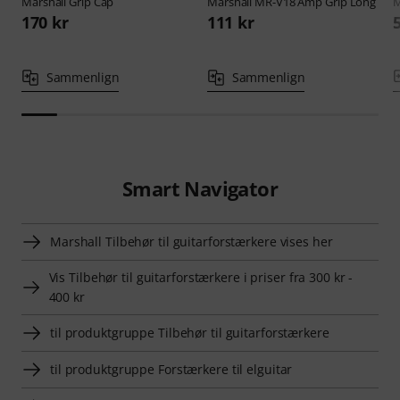
Marshall
Grip Cap
Marshall
MR-V18 Amp Grip Long
M
170 kr
111 kr
Sammenlign
Sammenlign
Smart Navigator
Marshall Tilbehør til guitarforstærkere vises her
Vis Tilbehør til guitarforstærkere i priser fra 300 kr -
400 kr
til produktgruppe Tilbehør til guitarforstærkere
til produktgruppe Forstærkere til elguitar