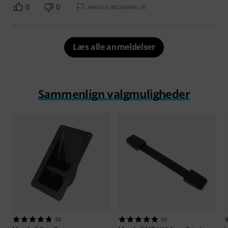
0
0
ANMELD BEDØMMELSE
Læs alle anmeldelser
Sammenlign valgmuligheder
58
93