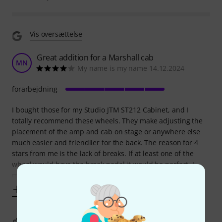
Vis oversættelse
Great addition for a Marshall cab
MN
My name is my name 14.12.2024
forarbejdning
I bought those for my Studio JTM ST212 Cabinet, and I
totally recommend these wheels. They make adjusting the
placement of the amp and cab on stage or anywhere else
much easier and friendlier for the back. The reason for 4
stars from me is the lack of breaks. If at least one of the
wheel would have the break pedal it would be perfect. I
miss the breaks only while
Vis mere
1
0
ANMELD BEDØMMELSE