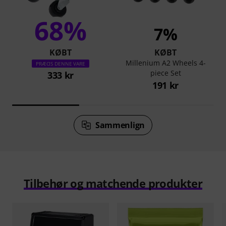
68%
7%
KØBT
KØBT
Millenium A2 Wheels 4-
PRÆCIS DENNE VARE
piece Set
333 kr
191 kr
Sammenlign
Tilbehør og matchende produkter