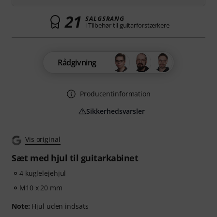
21
SALGSRANG
i Tilbehør til guitarforstærkere
Rådgivning
Producentinformation
Sikkerhedsvarsler
Vis original
Sæt med hjul til guitarkabinet
4 kuglelejehjul
M10 x 20 mm
Note:
Hjul uden indsats