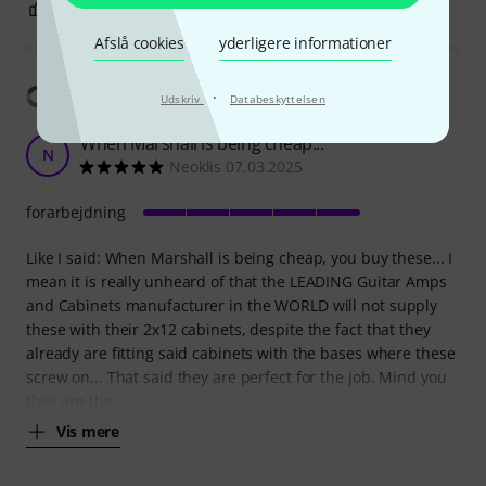
0
0
ANMELD BEDØMMELSE
Afslå cookies
yderligere informationer
Vis oversættelse
·
Udskriv
Databeskyttelsen
When Marshall is being cheap...
N
Neoklis 07.03.2025
forarbejdning
Like I said: When Marshall is being cheap, you buy these... I
mean it is really unheard of that the LEADING Guitar Amps
and Cabinets manufacturer in the WORLD will not supply
these with their 2x12 cabinets, despite the fact that they
already are fitting said cabinets with the bases where these
screw on... That said they are perfect for the job. Mind you
they are the
Vis mere