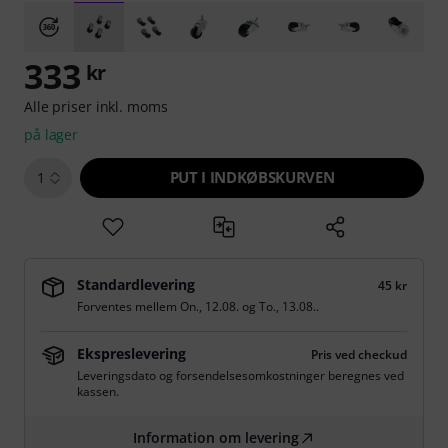
333
kr
Alle priser inkl. moms
på lager
PUT I INDKØBSKURVEN
1
Standardlevering
45 kr
Forventes mellem
On., 12.08.
og
To., 13.08.
.
Ekspreslevering
Pris ved checkud
Leveringsdato og forsendelsesomkostninger beregnes ved
kassen.
Information om levering