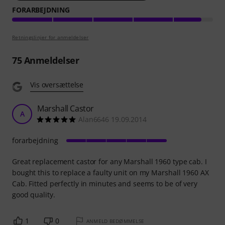
FORARBEJDNING
Retningslinjer for anmeldelser
75
Anmeldelser
Vis oversættelse
Marshall Castor
A
Alan6646 19.09.2014
forarbejdning
Great replacement castor for any Marshall 1960 type cab. I
bought this to replace a faulty unit on my Marshall 1960 AX
Cab. Fitted perfectly in minutes and seems to be of very
good quality.
1
0
ANMELD BEDØMMELSE