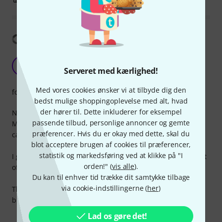
Vis oversættelse
Fine for moderate transport of cabinets
A
Serveret med kærlighed!
Anonym 27.06.2016
Med vores cookies ønsker vi at tilbyde dig den
forarbejdning
bedst mulige shoppingoplevelse med alt, hvad
der hører til. Dette inkluderer for eksempel
Needed one of these to replace a broken castor on my
passende tilbud, personlige annoncer og gemte
Marshal 1960 AV cabinet. It's the exact same as the stock
præferencer. Hvis du er okay med dette, skal du
castors.
blot acceptere brugen af cookies til præferencer,
statistik og markedsføring ved at klikke på "I
I gig pretty heavily and eventually the threads in the mount
orden!" (
vis alle
).
of the castor wore out and the wheel would just fall out.
Du kan til enhver tid trække dit samtykke tilbage
via cookie-indstillingerne (
her
)
These have plastic threads so they don't take abuse well!
but fine for just moving around the home or studio!
Lad os gøre det!