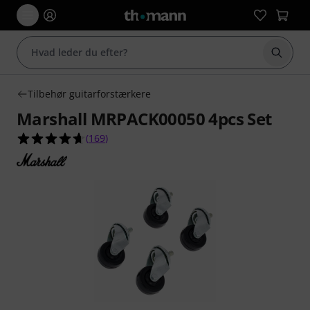
Start 
Tilbehør guitarforstærkere
Marshall MRPACK00050 4pcs Set
4.7 ud af 5 stjerner fra 169 kundebedømmelser
(
169
)