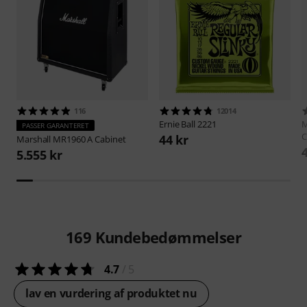
116
12014
Ernie Ball
2221
M
PASSER GARANTERET
C
44 kr
Marshall
MR1960 A Cabinet
5.555 kr
169
Kundebedømmelser
4.7
/ 5
lav en vurdering af produktet nu