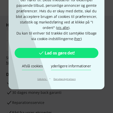
passende tilbud, personlige annoncer og gemte
* Obligatorisk felt
præferencer. Hvis du er okay med dette, skal du
blot acceptere brugen af cookies til præferencer,
statistik og markedsføring ved at klikke på "I
Handl og betal sikkert
orden!" (
vis alle
).
Du kan til enhver tid trække dit samtykke tilbage
via cookie-indstillingerne (
her
)
Lad os gøre det!
Sikker betaling med Bankoverførsel, PayPal,
Klarna Betal
Nu
,
Klarna betaling i rater
eller Kreditkort.
Afslå cookies
yderligere informationer
Dine fordele
·
Udskriv
Databeskyttelsen
3 års Thomann Garanti
30 dages money back garanti
Reparationsservice
Råd fra vores eksperter