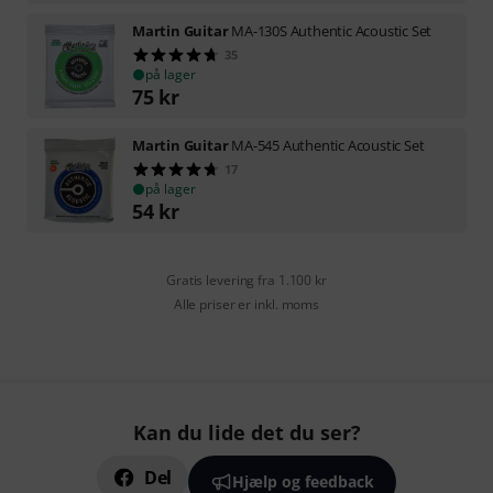
Martin Guitar
MA-130S Authentic Acoustic Set
35
på lager
75
kr
Martin Guitar
MA-545 Authentic Acoustic Set
17
på lager
54
kr
Gratis levering fra 1.100 kr
Alle priser er inkl. moms
Kan du lide det du ser?
Del
Hjælp og feedback