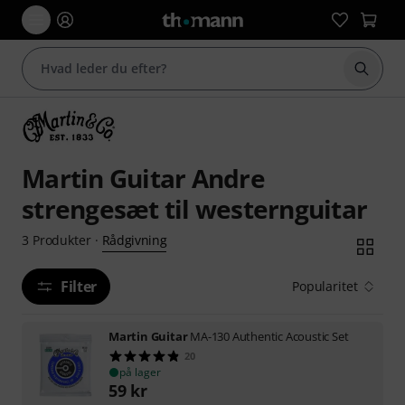
Start 
Martin Guitar Andre
strengesæt til westernguitar
Rådgivning
3
Produkter
·
Filter
Popularitet
Martin Guitar
MA-130 Authentic Acoustic Set
20
på lager
59
kr