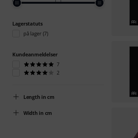
Lagerstatuts
på lager
(7)
Kundeanmeldelser
7
2
Length in cm
Width in cm