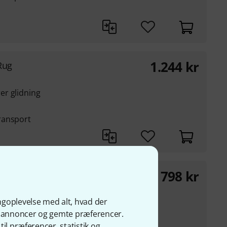
1.244
kr
Rug
er glidning
ransport
798
kr
ngoplevelse med alt, hvad der
ge annoncer og gemte præferencer.
romme- eller
il præferencer, statistik og