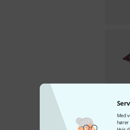
Ser
Med vo
hører 
Hvis d