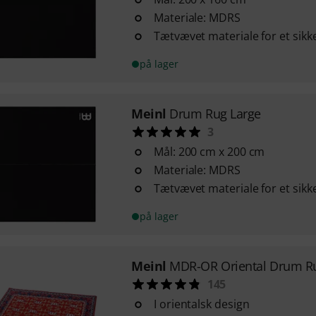
Materiale: MDRS
Tætvævet materiale for et sikk
på lager
Meinl
Drum Rug Large
3
Mål: 200 cm x 200 cm
Materiale: MDRS
Tætvævet materiale for et sikk
på lager
Meinl
MDR-OR Oriental Drum R
145
I orientalsk design