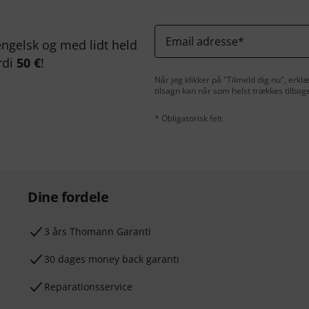
Email adresse
*
ngelsk og med lidt held
rdi
50 €
!
Når jeg klikker på "Tilmeld dig nu", erk
tilsagn kan når som helst trækkes tilbag
* Obligatorisk felt
Dine fordele
3 års Thomann Garanti
30 dages money back garanti
Reparationsservice