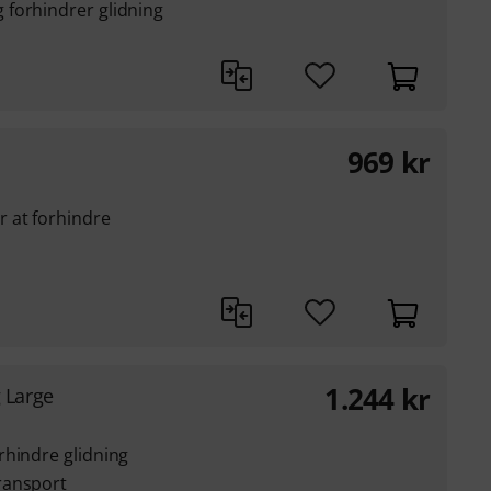
forhindrer glidning
969
kr
 at forhindre
1.244
kr
 Large
rhindre glidning
ransport