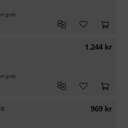
ert greb
1.244
kr
ert greb
969
kr
ug