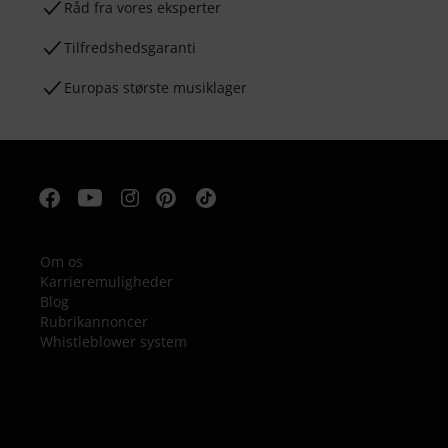
Råd fra vores eksperter
Tilfredshedsgaranti
Europas største musiklager
Om os
Karrieremuligheder
Blog
Rubrikannoncer
Whistleblower system