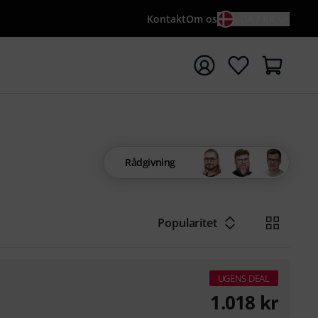
Kontakt
Om os
DA / KR
t søgning med søgeord {searchTerm}
Rådgivning
Popularitet
UGENS DEAL
1.018
kr