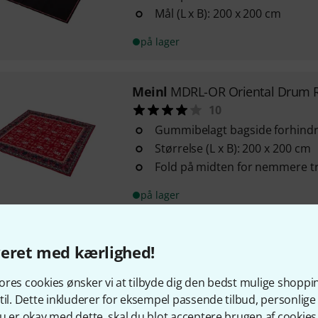
Mål (L x B): 200 x 200 cm
på lager
Meinl
MDRL-OR Oriental Drum 
10
Gummibelagt bagside forhindr
Størrelse (L x B): 200 x 200 cm
Fold på midten for nemmere t
på lager
Meinl
Drum Rug Small
veret med kærlighed!
1
res cookies ønsker vi at tilbyde dig den bedst mulige shoppi
Mål: 160 x 140 cm
til. Dette inkluderer for eksempel passende tilbud, personli
Kompakt størrelse til mindre t
u er okay med dette, skal du blot acceptere brugen af cookies t