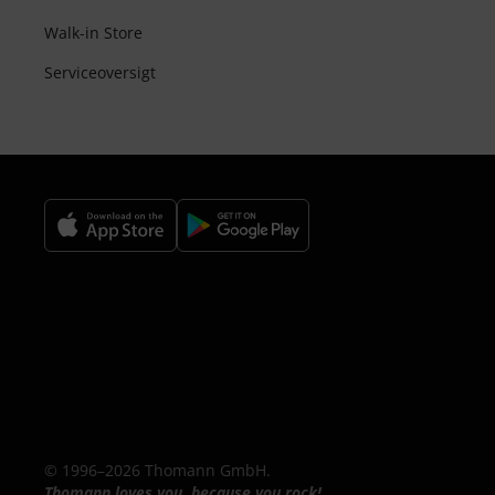
Walk-in Store
Serviceoversigt
© 1996–2026 Thomann GmbH.
Thomann loves you, because you rock!