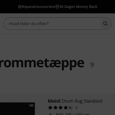
Reparationsservice
30 Dages Money Back
Star
Trommetæppe
9
Meinl
Drum Rug Standard
6
Mål: 200 x 160 cm