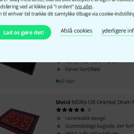
percussionopsætninger
sføring ved at klikke på "I orden!" (
vis alle
).
Materiale: MDRS
 til enhver tid trække dit samtykke tilbage via cookie-indstillin
på lager
Afslå cookies
yderligere i
Lad os gøre det!
Meinl
MDRS-BK Black Drum Rug
14
Gummibelagt bagside, der forh
Mål (L x B): 160 x 140 cm
Farve: Sort/Rød
på lager
Meinl
MDRS-OR Oriental Drum 
8
I orientalsk design
Gummibelagt bagside, der forh
Mål (L x B): 160 x 140 cm