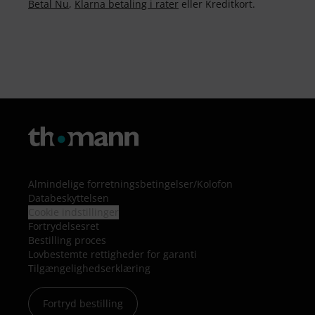
Betal Nu
,
Klarna betaling i rater
eller Kreditkort.
Almindelige forretningsbetingelser
/
Kolofon
Databeskyttelsen
Cookie indstillinger
Fortrydelsesret
Bestilling proces
Lovbestemte rettigheder for garanti
Tilgængelighedserklæring
Fortryd bestilling