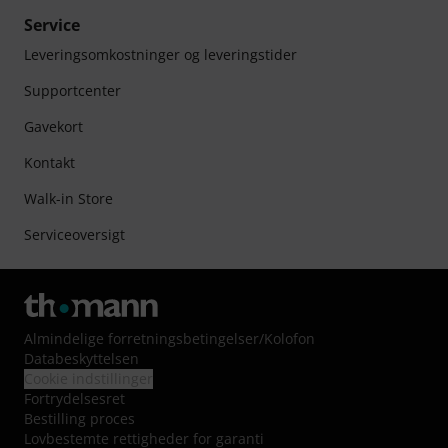
Service
Leveringsomkostninger og leveringstider
Supportcenter
Gavekort
Kontakt
Walk-in Store
Serviceoversigt
Almindelige forretningsbetingelser
/
Kolofon
Databeskyttelsen
Cookie indstillinger
Fortrydelsesret
Bestilling proces
Lovbestemte rettigheder for garanti