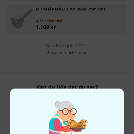
Michael Rath
L5 Brett Baker Trombone
på anfordring
1.169
kr
Gratis levering fra 1.100 kr
Alle priser er inkl. moms
Kan du lide det du ser?
Del
Hjælp og feedback