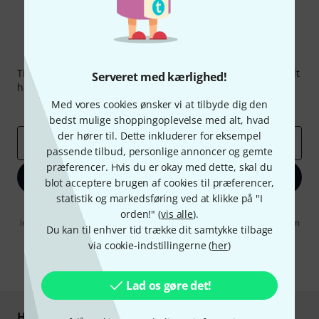
Thomann Newsletter
Tilmeld dig Thomann Nyhedsbrevet på engelsk og med lidt
Serveret med kærlighed!
held kan du vinde en af
50 gavekort
hver værdi
50 €
!
Med vores cookies ønsker vi at tilbyde dig den
Inspirerende bidrag
Tilbud
Thomann-indsigter
bedst mulige shoppingoplevelse med alt, hvad
der hører til. Dette inkluderer for eksempel
Email adresse
*
passende tilbud, personlige annoncer og gemte
præferencer. Hvis du er okay med dette, skal du
Tilmeld dig nu
blot acceptere brugen af cookies til præferencer,
statistik og markedsføring ved at klikke på "I
Når jeg klikker på "Tilmeld dig nu", erklærer jeg mig samtidig
orden!" (
vis alle
).
indforstået med at modtage e-mail-reklame. Dette tilsagn kan når som
Du kan til enhver tid trække dit samtykke tilbage
helst trækkes tilbage. Find yderligere informationer i vores
via cookie-indstillingerne (
her
)
informationer om databeskyttelse
.
* Obligatorisk felt
Lad os gøre det!
Handl og betal sikkert