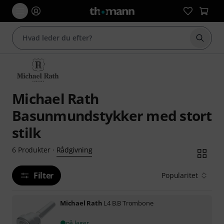
Start 
Michael Rath
Basunmundstykker med stort
stilk
Rådgivning
6
Produkter
·
Filter
Popularitet
Michael Rath
L4 B.B Trombone
på lager