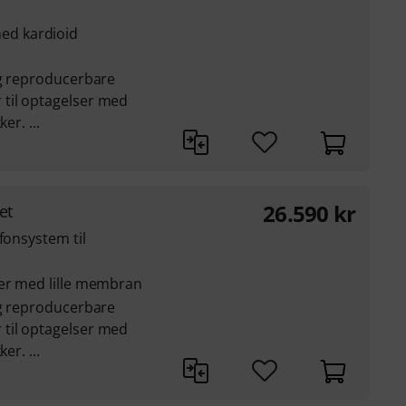
d kardioid
og reproducerbare
til optagelser med
er. ...
26.590
kr
et
fonsystem til
er med lille membran
og reproducerbare
til optagelser med
er. ...