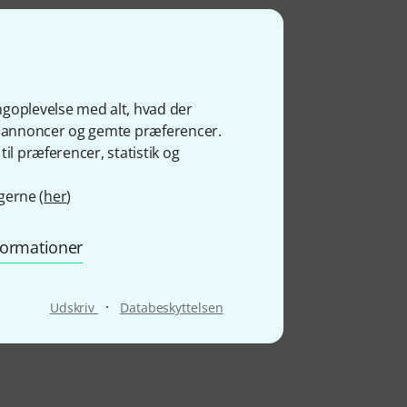
ngoplevelse med alt, hvad der
ge annoncer og gemte præferencer.
il præferencer, statistik og
gerne (
her
)
nformationer
·
Udskriv
Databeskyttelsen