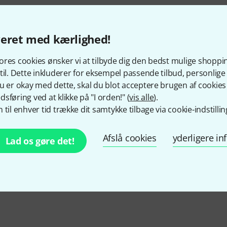
veret med kærlighed!
res cookies ønsker vi at tilbyde dig den bedst mulige shoppi
til. Dette inkluderer for eksempel passende tilbud, personli
u er okay med dette, skal du blot acceptere brugen af cookies t
sføring ved at klikke på "I orden!" (
vis alle
).
 til enhver tid trække dit samtykke tilbage via cookie-indstillin
Afslå cookies
yderligere i
Lad os gøre det!