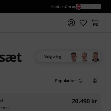
Kontakt
Om os
DA / KR
t søgning med søgeord {searchTerm}
nsæt
Rådgivning
Popularitet
20.490
kr
et
em til