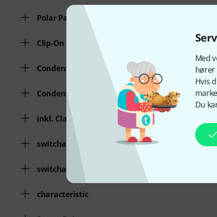
Polar Pattern
Ser
Clip-On Microphone
Med vo
Condenser Microphone
hører 
Hvis d
marked
Condenser Microphone
Du kan
inkl. Clamp
switchable lowcut
switchable pad
characteristic