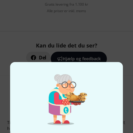
Gratis levering fra 1.100 kr
Alle priser er inkl. moms
Kan du lide det du ser?
Del
Hjælp og feedback
Thomann Newsletter
Tilmeld dig Thomann Nyhedsbrevet på engelsk og med lidt
held kan du vinde en af
50 gavekort
hver værdi
50 €
!