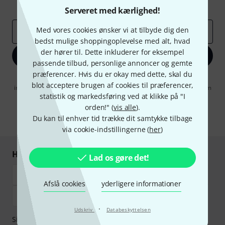
Inspirerende bidrag
Tilbud
Thomann-indsigter
Serveret med kærlighed!
Med vores cookies ønsker vi at tilbyde dig den
Email adresse
*
bedst mulige shoppingoplevelse med alt, hvad
der hører til. Dette inkluderer for eksempel
Tilmeld dig nu
passende tilbud, personlige annoncer og gemte
præferencer. Hvis du er okay med dette, skal du
Når jeg klikker på "Tilmeld dig nu", erklærer jeg mig samtidig
blot acceptere brugen af cookies til præferencer,
indforstået med at modtage e-mail-reklame. Dette tilsagn kan når som
helst trækkes tilbage. Find yderligere informationer i vores
statistik og markedsføring ved at klikke på "I
informationer om databeskyttelse
.
orden!" (
vis alle
).
Du kan til enhver tid trække dit samtykke tilbage
* Obligatorisk felt
via cookie-indstillingerne (
her
)
Handl og betal sikkert
Lad os gøre det!
Afslå cookies
yderligere informationer
·
Udskriv
Databeskyttelsen
Sikker betaling med Bankoverførsel, PayPal,
Klarna Betal