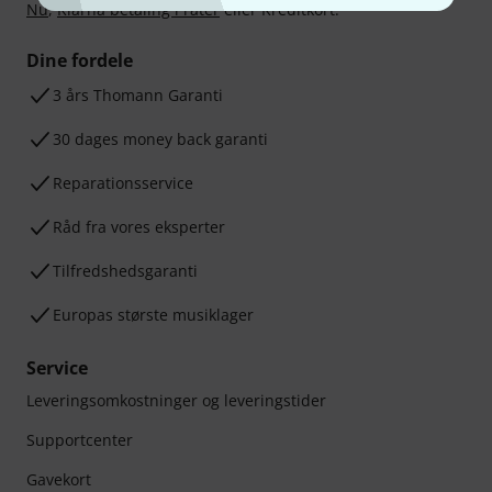
Nu
,
Klarna betaling i rater
eller Kreditkort.
Dine fordele
3 års Thomann Garanti
30 dages money back garanti
Reparationsservice
Råd fra vores eksperter
Tilfredshedsgaranti
Europas største musiklager
Service
Leveringsomkostninger og leveringstider
Supportcenter
Gavekort