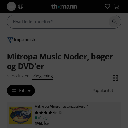
Start 
Mitropa Music Noder, bøger
og DVD'er
Rådgivning
5
Produkter
·
Filter
Popularitet
Mitropa Music
Tastenzauberei 1
13
på lager
194
kr