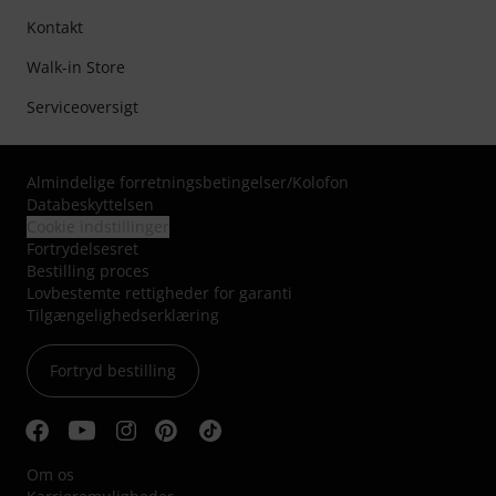
Kontakt
Walk-in Store
Serviceoversigt
Almindelige forretningsbetingelser
/
Kolofon
Databeskyttelsen
Cookie indstillinger
Fortrydelsesret
Bestilling proces
Lovbestemte rettigheder for garanti
Tilgængelighedserklæring
Fortryd bestilling
Om os