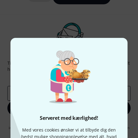
Thomann Newsletter
Tilmeld dig Thomann Nyhedsbrevet på engelsk og med lidt
held kan du vinde en af
50 gavekort
hver værdi
50 €
!
Inspirerende bidrag
Tilbud
Thomann-indsigter
Email adresse
*
Tilmeld dig nu
Serveret med kærlighed!
Når jeg klikker på "Tilmeld dig nu", erklærer jeg mig samtidig
indforstået med at modtage e-mail-reklame. Dette tilsagn kan når som
Med vores cookies ønsker vi at tilbyde dig den
helst trækkes tilbage. Find yderligere informationer i vores
bedst mulige shoppingoplevelse med alt, hvad
informationer om databeskyttelse
.