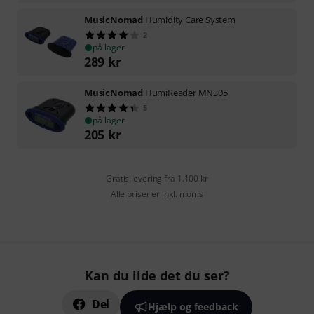
MusicNomad
Humidity Care System
2
på lager
289
kr
MusicNomad
HumiReader MN305
5
på lager
205
kr
Gratis levering fra 1.100 kr
Alle priser er inkl. moms
Kan du lide det du ser?
Del
Hjælp og feedback