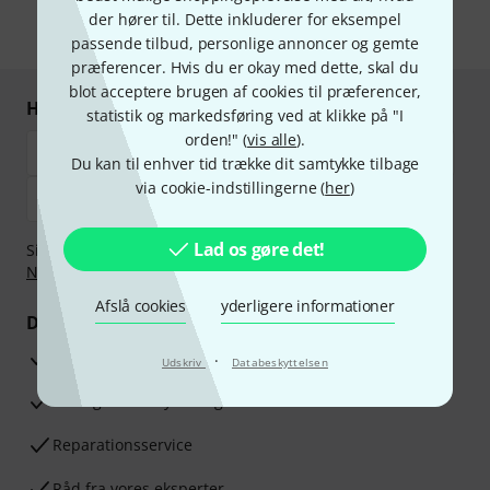
der hører til. Dette inkluderer for eksempel
* Obligatorisk felt
passende tilbud, personlige annoncer og gemte
præferencer. Hvis du er okay med dette, skal du
blot acceptere brugen af cookies til præferencer,
Handl og betal sikkert
statistik og markedsføring ved at klikke på "I
orden!" (
vis alle
).
Du kan til enhver tid trække dit samtykke tilbage
via cookie-indstillingerne (
her
)
Lad os gøre det!
Sikker betaling med Bankoverførsel, PayPal,
Klarna Betal
Nu
,
Klarna betaling i rater
eller Kreditkort.
Afslå cookies
yderligere informationer
Dine fordele
3 års Thomann Garanti
·
Udskriv
Databeskyttelsen
30 dages money back garanti
Reparationsservice
Råd fra vores eksperter