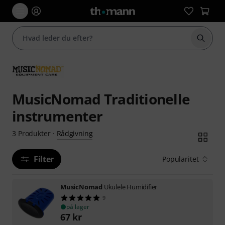
Start 
MusicNomad Traditionelle
instrumenter
Rådgivning
3
Produkter
·
Filter
Popularitet
MusicNomad
Ukulele Humidifier
9
på lager
67
kr