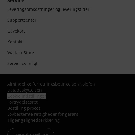
Service
Leveringsomkostninger og leveringstider
Supportcenter
Gavekort
Kontakt
Walk-in Store
Serviceoversigt
Almindelige forretningsbetingelser
/
Kolofon
Databeskyttelsen
Cookie indstillinger
Fortrydelsesret
Bestilling proces
Lovbestemte rettigheder for garanti
Tilgængelighedserklæring