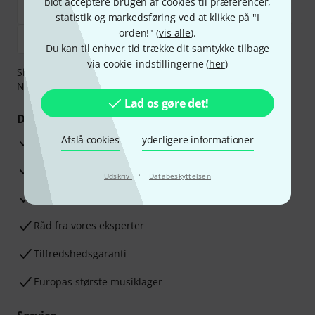
blot acceptere brugen af cookies til præferencer,
statistik og markedsføring ved at klikke på "I
orden!" (
vis alle
).
Du kan til enhver tid trække dit samtykke tilbage
via cookie-indstillingerne (
her
)
Sikker betaling med Bankoverførsel, PayPal,
Klarna Betal
Nu
,
Klarna betaling i rater
eller Kreditkort.
Lad os gøre det!
Dine fordele
Afslå cookies
yderligere informationer
3 års Thomann Garanti
30 dages money back garanti
·
Udskriv
Databeskyttelsen
Reparationsservice
Råd fra vores eksperter
Tilfredshedsgaranti
Europas største musiklager