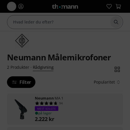
Start 
Neumann Målemikrofoner
Rådgivning
2
Produkter
·
Filter
Popularitet
Neumann
MA 1
94
MEST SOLGTE
på lager
2.222
kr