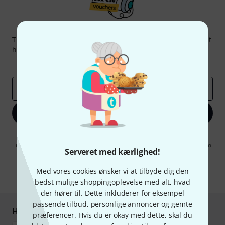
Thomann Newsletter
Tilmeld dig Thomann Nyhedsbrevet på engelsk og med lidt
held kan du vinde en af
50 gavekort
hver værdi
50 €
!
Inspirerende bidrag
Tilbud
Thomann-indsigter
Email adresse
*
Tilmeld dig nu
Når jeg klikker på "Tilmeld dig nu", erklærer jeg mig samtidig
indforstået med at modtage e-mail-reklame. Dette tilsagn kan når som
Serveret med kærlighed!
helst trækkes tilbage. Find yderligere informationer i vores
informationer om databeskyttelse
.
Med vores cookies ønsker vi at tilbyde dig den
* Obligatorisk felt
bedst mulige shoppingoplevelse med alt, hvad
der hører til. Dette inkluderer for eksempel
passende tilbud, personlige annoncer og gemte
Handl og betal sikkert
præferencer. Hvis du er okay med dette, skal du